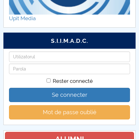
Upit Media
S.I.I.M.A.D.C.
Identifiant
Mot
de
Rester connecté
passe
Se connecter
Mot de passe oublié