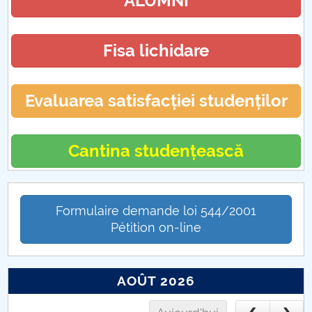
ALUMNI
Fisa lichidare
Evaluarea satisfacției studenților
Cantina studențească
Formulaire demande loi 544/2001
Pétition on-line
AOÛT 2026