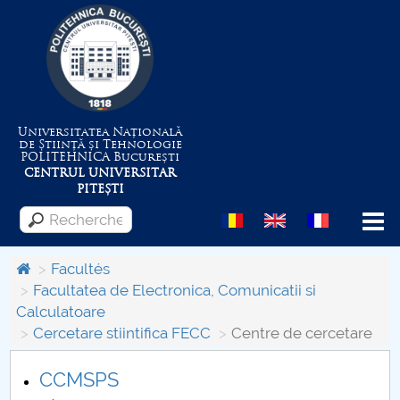
Universitatea Națională
de Știință și Tehnologie
POLITEHNICA
București
CENTRUL UNIVERSITAR
PITEȘTI
Menu
Facultés
Facultatea de Electronica, Comunicatii si
Calculatoare
Despre Universitate
Cercetare stiintifica FECC
Centre de cercetare
Centrul de Management al Proiectelor
CCMSPS