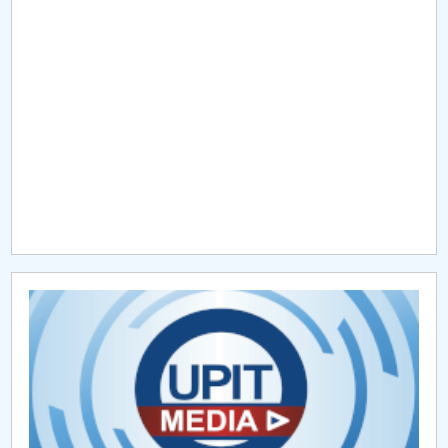
Raportul Conducerii Centrului Universitar Pitești
privind implementarea Planului Operațional 2020-
2024
Parteneri CUP
Centrul de Consiliere și Orientare în Carieră
Chestionar angajabilitate ALUMNI – UPB
CAR2026
MENIU CANTINA
CCMSPS
Electromet