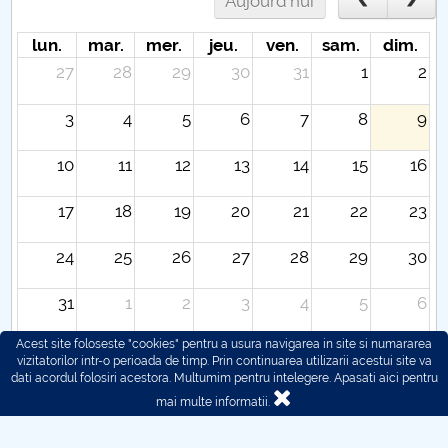
Aujourd'hui
lun.
mar.
mer.
jeu.
ven.
sam.
dim.
27
28
29
30
31
1
2
3
4
5
6
7
8
9
10
11
12
13
14
15
16
17
18
19
20
21
22
23
24
25
26
27
28
29
30
31
1
2
3
4
5
6
Acest site foloseste "cookies" pentru a usura navigarea in site si numararea
vizitatorilor intr-o perioada de timp. Prin continuarea utilizarii acestui site va
dati acordul folosiri acestora. Multumim pentru intelegere.
Apasati aici pentru
mai multe informatii.