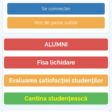
Se connecter
Mot de passe oublié
ALUMNI
Fisa lichidare
Evaluarea satisfacției studenților
Cantina studențească