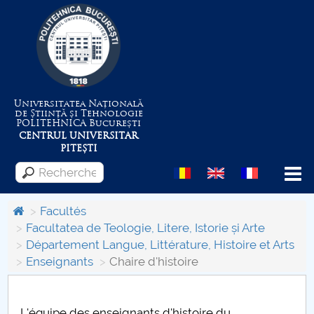
Universitatea Națională
de Știință și Tehnologie
POLITEHNICA
București
CENTRUL UNIVERSITAR
PITEȘTI
Menu
Facultés
Facultatea de Teologie, Litere, Istorie și Arte
Département Langue, Littérature, Histoire et Arts
Despre Universitate
Enseignants
Chaire d'histoire
Centrul de Management al Proiectelor
L'équipe des enseignants d'histoire du