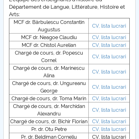
Conseil d'administration
Département de Langue, Littérature, Histoire et
Arts:
Nr. de telefon si adrese Facultăți
MCF dr. Bărbulescu Constantin
CV, lista lucrari
Augustus
Informations sur l'admission
MCF dr. Neagoe Claudiu
CV, lista lucrari
MCF dr. Chistol Aurelian
CV, lista lucrari
Români de pretutindeni - ADMITERE
Chargé de cours, dr. Popescu
CV, lista lucrari
Cornel
Sénat universitaire
Chargé de cours, dr. Marinescu
CV, lista lucrari
Facultés
Alina
Chargé de cours, dr. Ungureanu
CV, lista lucrari
STUDENTI CUP
George
Chargé de cours, dr. Toma Marin
CV, lista lucrari
Ghiduri pentru STUDENȚI
Chargé de cours, dr. Marchidan
CV, lista lucrari
Alexandru
Relations publiques
Chargé de cours, dr. Bichir Florian
CV, lista lucrari
Pr. dr. Otu Petre
CV, lista lucrari
Relations Internationales
Pr. dr. Beldiman Corneliu
CV, lista lucrari