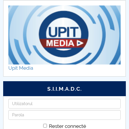
Chaire de français
Chaire d'histoire
Chaire des Arts
Upit Media
S.I.I.M.A.D.C.
Identifiant
Mot
de
Rester connecté
passe