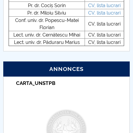
Pr. dr. Cociș Sorin
CV, lista lucrari
PNRR
Pr. dr. Miloiu Silviu
CV, lista lucrari
Conf. univ. dr. Popescu-Matei
CV, lista lucrari
Proiect (PRIM STUD)
Florian
Lect. univ. dr. Cernătescu Mihai
CV, lista lucrari
Proiect SU-ETIC
Lect. univ. dr. Păduraru Marius
CV, lista lucrari
Protection des données personnelles
ANNONCES
Université pour la communauté
CARTA_UNSTPB
Études doctorales
Comisie de etica unversitară
Evenimente CUP
Accesibilitate pentru studenții cu dizabilități