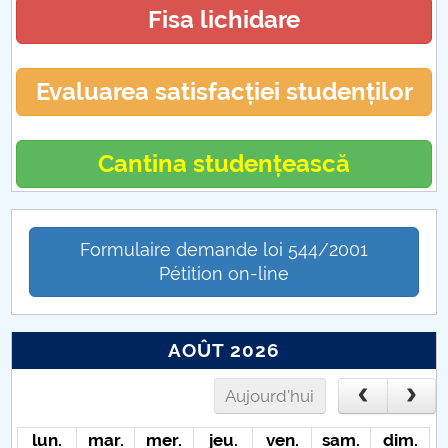
Fisa lichidare
Evaluarea satisfacției studenților
Cantina studențească
Formulaire demande loi 544/2001
Pétition on-line
AOÛT 2026
Aujourd'hui
lun.
mar.
mer.
jeu.
ven.
sam.
dim.