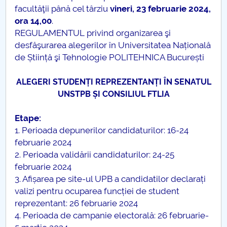
facultăţii până cel târziu
vineri, 23 februarie 2024,
PNRR
ora 14,00
.
REGULAMENTUL privind organizarea şi
Proiect (PRIM STUD)
desfăşurarea alegerilor în Universitatea Națională
de Știință şi Tehnologie POLITEHNICA București
Proiect SU-ETIC
ALEGERI STUDENȚI REPREZENTANȚI ÎN SENATUL
UNSTPB ȘI CONSILIUL FTLIA
Protection des données personnelles
Etape:
Université pour la communauté
1. Perioada depunerilor candidaturilor: 16-24
februarie 2024
Études doctorales
2. Perioada validării candidaturilor: 24-25
februarie 2024
Comisie de etica unversitară
3. Afișarea pe site-ul UPB a candidatilor declarați
valizi pentru ocuparea funcției de student
Evenimente CUP
reprezentant: 26 februarie 2024
4. Perioada de campanie electorală: 26 februarie-
Accesibilitate pentru studenții cu dizabilități