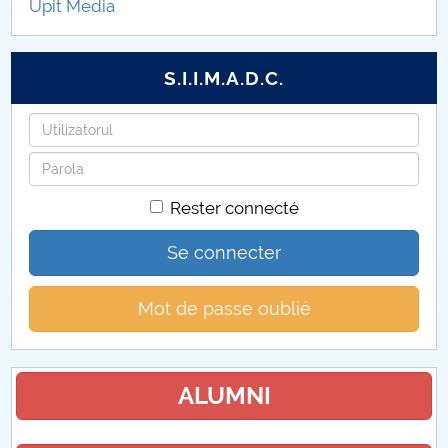
Upit Media
S.I.I.M.A.D.C.
Identifiant
Mot
de
Rester connecté
passe
Se connecter
Mot de passe oublié
ALUMNI