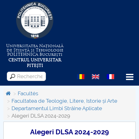
Universitatea Națională
de Știință și Tehnologie
POLITEHNICA
București
CENTRUL UNIVERSITAR
PITEȘTI
Menu
Facultés
Facultatea de Teologie, Litere, Istorie și Arte
Departamentul Limbi Străine Aplicate
Despre Universitate
Alegeri DLSA 2024-2029
Centrul de Management al Proiectelor
Alegeri DLSA 2024-2029