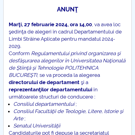
Conseil d'administration
ANUNŢ
Nr. de telefon si adrese Facultăți
Marţi, 27 februarie 2024, ora 14,00
, va avea loc
Informations sur l'admission
şedinţa de alegeri în cadrul Departamentului de
Limbi Străine Aplicate pentru mandatul 2024-
Români de pretutindeni - ADMITERE
2029.
Conform
Regulamentului privind organizarea şi
Sénat universitaire
desfăşurarea alegerilor în Universitatea Naţională
de Ştiinţă şi Tehnologie POLITEHNICA
Facultés
BUCUREŞTI
, se va proceda la alegerea
directorului de departament
şi a
STUDENTI CUP
reprezentanţilor departamentului
în
următoarele structuri de conducere :
Ghiduri pentru STUDENȚI
Consiliul departamentului
;
Consiliul Facultăţii de Teologie, Litere, Istorie şi
Relations publiques
Arte
;
Senatul Universităţii
Relations Internationales
Candidaturile pot fi depuse la secretariatul