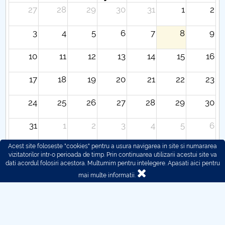
27
28
29
30
31
1
2
3
4
5
6
7
8
9
10
11
12
13
14
15
16
17
18
19
20
21
22
23
24
25
26
27
28
29
30
31
1
2
3
4
5
6
Acest site foloseste "cookies" pentru a usura navigarea in site si numararea
vizitatorilor intr-o perioada de timp. Prin continuarea utilizarii acestui site va
dati acordul folosiri acestora. Multumim pentru intelegere.
Apasati aici pentru
mai multe informatii.
© 2016 - 2026 POLITEHNICA București - Centrul