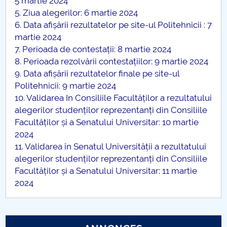
5 martie 2024
5. Ziua alegerilor: 6 martie 2024
Raportul Conducerii Centrului Universitar Pitești
6. Data afișării rezultatelor pe site-ul Politehnicii : 7
privind implementarea Planului Operațional 2020-
martie 2024
2024
7. Perioada de contestații: 8 martie 2024
8. Perioada rezolvării contestațiilor: 9 martie 2024
Parteneri CUP
9. Data afișării rezultatelor finale pe site-ul
Politehnicii: 9 martie 2024
Centrul de Consiliere și Orientare în Carieră
10. Validarea In Consiliile Facultăților a rezultatului
alegerilor studenților reprezentanți din Consiliile
Chestionar angajabilitate ALUMNI – UPB
Facultăților și a Senatului Universitar: 10 martie
2024
CAR2026
11. Validarea în Senatul Universității a rezultatului
alegerilor studenților reprezentanți din Consiliile
MENIU CANTINA
Facultăților și a Senatului Universitar: 11 martie
2024
Alegeri DLSA 2024-2029
Management departament