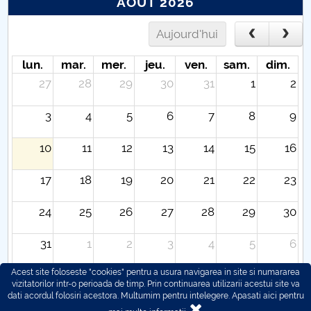
AOÛT 2026
Aujourd'hui
lun.
mar.
mer.
jeu.
ven.
sam.
dim.
27
28
29
30
31
1
2
3
4
5
6
7
8
9
10
11
12
13
14
15
16
17
18
19
20
21
22
23
24
25
26
27
28
29
30
31
1
2
3
4
5
6
Acest site foloseste "cookies" pentru a usura navigarea in site si numararea
vizitatorilor intr-o perioada de timp. Prin continuarea utilizarii acestui site va
dati acordul folosiri acestora. Multumim pentru intelegere.
Apasati aici pentru