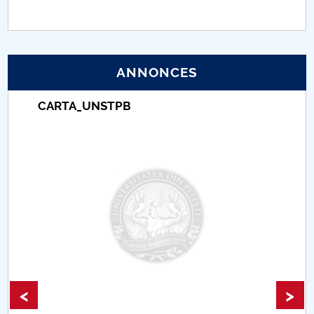
PNRR
Proiect (PRIM STUD)
ANNONCES
Proiect SU-ETIC
CARTA_UNSTPB
Protection des données personnelles
Université pour la communauté
Études doctorales
Comisie de etica unversitară
Evenimente CUP
<
>
Accesibilitate pentru studenții cu dizabilități