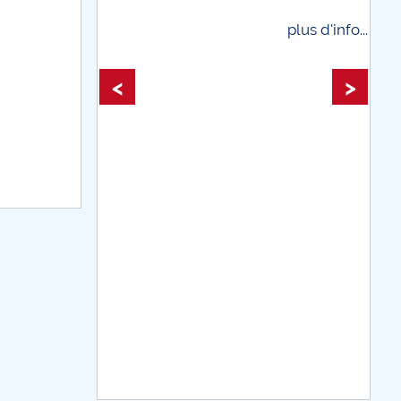
plus d'info...
plus d'info...
<
>