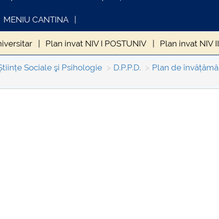
MENIU CANTINA
niversitar
Plan invat NIV I POSTUNIV
Plan invat NIV
ele disciplinelor pentru Nivel II universitar
Fișele discipl
Științe Sociale şi Psihologie
D.P.P.D.
Plan de învățământ
eersitar
FORMATII ACTE STUDII
CARTA_UNSTPB