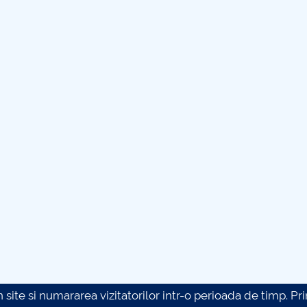
site si numararea vizitatorilor intr-o perioada de timp. Prin 