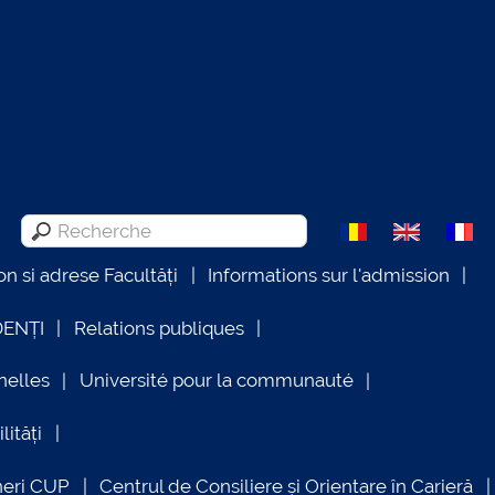
on si adrese Facultăți
Informations sur l'admission
DENȚI
Relations publiques
nelles
Université pour la communauté
lități
neri CUP
Centrul de Consiliere și Orientare în Carieră