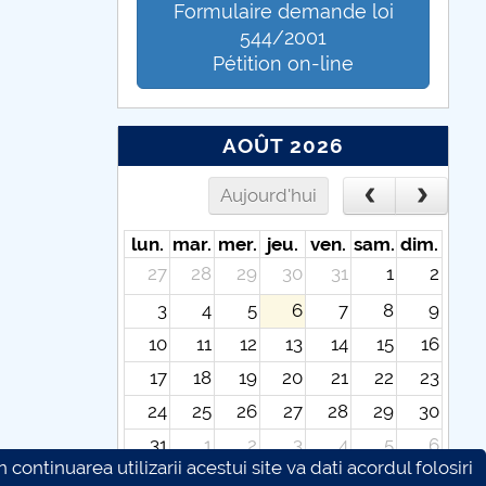
Formulaire demande loi
544/2001
Pétition on-line
AOÛT 2026
Aujourd'hui
lun.
mar.
mer.
jeu.
ven.
sam.
dim.
27
28
29
30
31
1
2
3
4
5
6
7
8
9
10
11
12
13
14
15
16
17
18
19
20
21
22
23
24
25
26
27
28
29
30
31
1
2
3
4
5
6
continuarea utilizarii acestui site va dati acordul folosiri