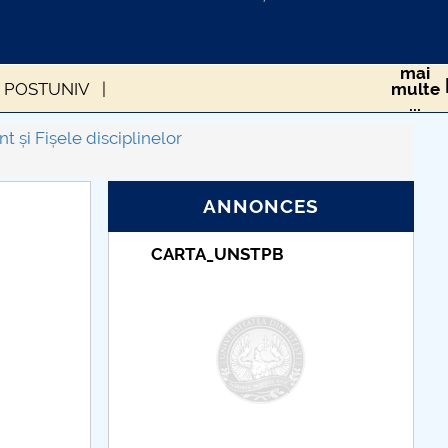
mai
 II POSTUNIV
multe
...
inelor pentru nivelul II în regim postuniversitar
 și Fișele disciplinelor
ANNONCES
Taxe de școlarizare
indexate – Centrul
Universitar Pitești