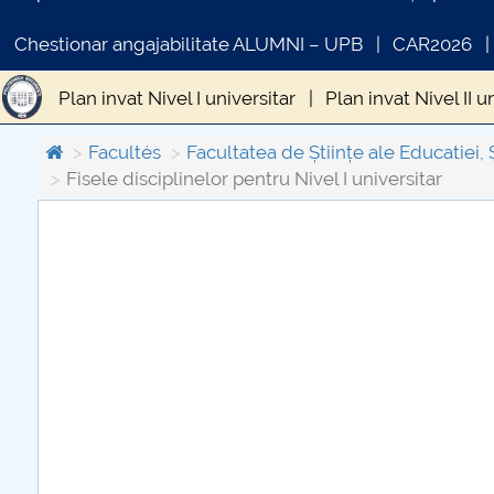
Chestionar angajabilitate ALUMNI – UPB
CAR2026
Plan invat Nivel I universitar
Plan invat Nivel II u
Fisele disciplinelor pentru Nivel I universitar
Fis
Facultés
Facultatea de Științe ale Educatiei, 
Fisele disciplinelor pentru Nivel I universitar
Fișele disciplinelor pentru nivel I în regim postuniv
COMUNICAT DE PRESA
IN
PRIMSTUD 26.03.2026