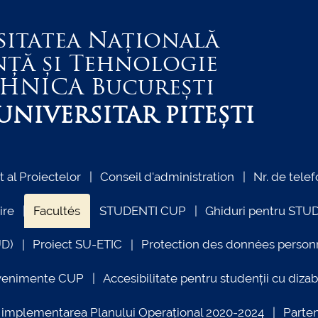
sitatea Națională
nță și Tehnologie
EHNICA
București
NIVERSITAR PITEȘTI
al Proiectelor
Conseil d'administration
Nr. de telef
ire
Facultés
STUDENTI CUP
Ghiduri pentru STU
UD)
Proiect SU-ETIC
Protection des données person
venimente CUP
Accesibilitate pentru studenții cu dizabi
ind implementarea Planului Operațional 2020-2024
Parte