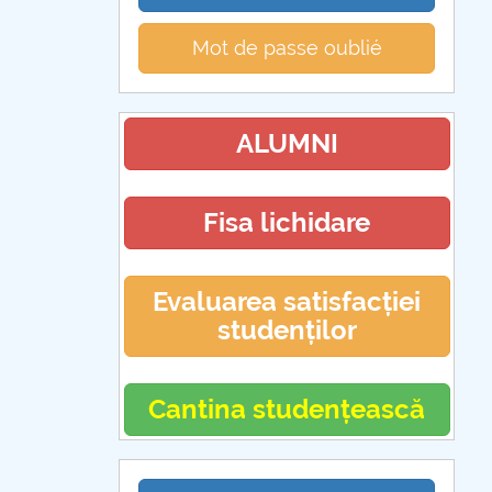
Mot de passe oublié
ALUMNI
Fisa lichidare
Evaluarea satisfacției
studenților
Cantina studențească