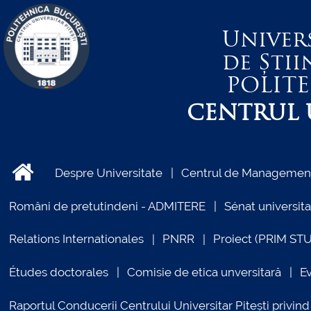
Univer
de Știi
POLIT
CENTRUL U
Despre Universitate
Centrul de Management 
Români de pretutindeni - ADMITERE
Sénat universita
Relations Internationales
PNRR
Proiect (PRIM ST
Études doctorales
Comisie de etica unversitară
E
Raportul Conducerii Centrului Universitar Pitești priv