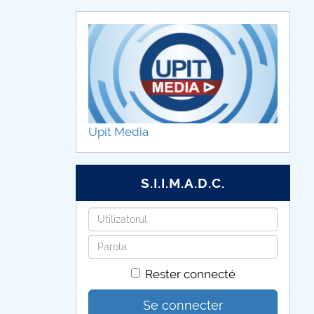
Upit Media
S.I.I.M.A.D.C.
Identifiant
Mot
de
Rester connecté
passe
Se connecter