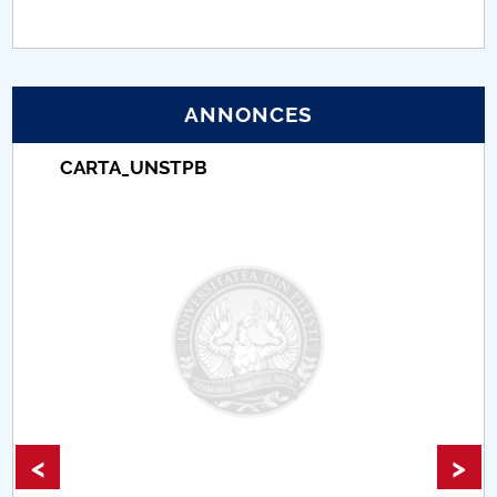
PNRR
Proiect (PRIM STUD)
ANNONCES
Proiect SU-ETIC
CARTA_UNSTPB
Protection des données personnelles
Université pour la communauté
Études doctorales
Comisie de etica unversitară
Evenimente CUP
<
>
Accesibilitate pentru studenții cu dizabilități