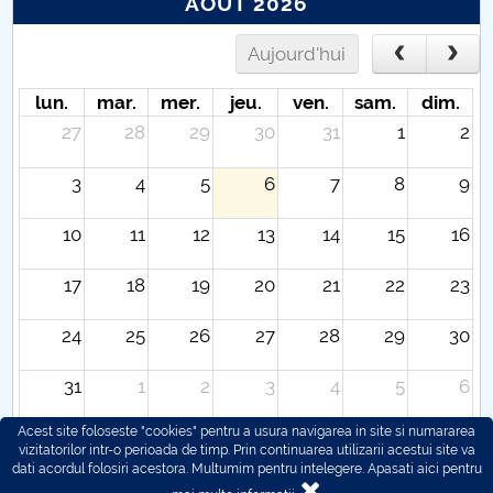
AOÛT 2026
Aujourd'hui
lun.
mar.
mer.
jeu.
ven.
sam.
dim.
27
28
29
30
31
1
2
3
4
5
6
7
8
9
10
11
12
13
14
15
16
17
18
19
20
21
22
23
24
25
26
27
28
29
30
31
1
2
3
4
5
6
Acest site foloseste "cookies" pentru a usura navigarea in site si numararea
vizitatorilor intr-o perioada de timp. Prin continuarea utilizarii acestui site va
dati acordul folosiri acestora. Multumim pentru intelegere.
Apasati aici pentru