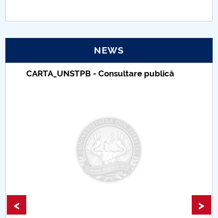
PNRR
Proiect(PRIM STUD)
NEWS
Proiect SU-ETIC
CARTA_UNSTPB - Consultare publică
Personal data protection
UPIT for the community
IOSUD/CSUD – PhD studies
Comisie de etica unversitară
Evenimente CUP
<
>
Accesibilitate pentru studenții cu dizabilități