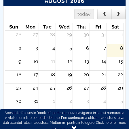
AUGUST 2026
today
Sun
Mon
Tue
Wed
Thu
Fri
Sat
26
27
28
29
30
31
1
2
3
4
5
6
7
8
9
10
11
12
13
14
15
16
17
18
19
20
21
22
23
24
25
26
27
28
29
30
31
1
2
3
4
5
Acest site foloseste "cookies" pentru a usura navigarea in site si numararea
vizitatorilor intr-o perioada de timp. Prin continuarea utilizarii acestui site va
dati acordul folosiri acestora. Multumim pentru intelegere.
Click here for more