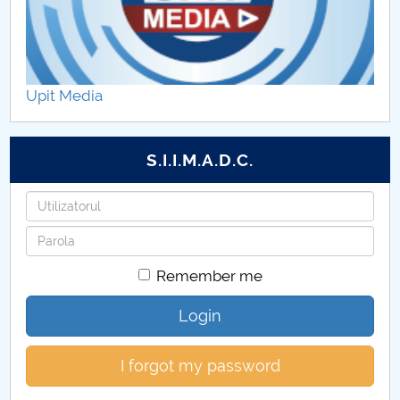
Upit Media
S.I.I.M.A.D.C.
Username
Password
Remember me
Login
I forgot my password