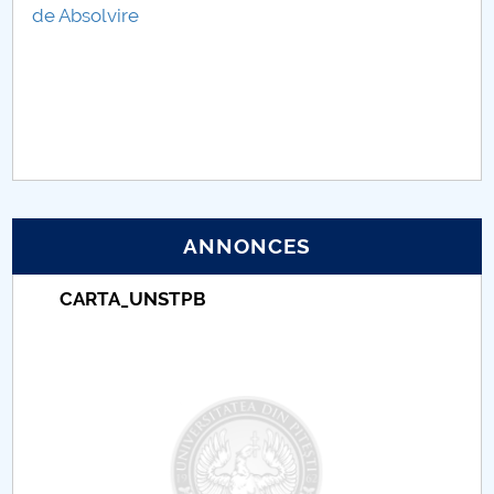
de A
bsolvire
Raportul Conducerii Centrului Universitar Pitești
privind implementarea Planului Operațional 2020-
2024
Parteneri CUP
Centrul de Consiliere și Orientare în Carieră
ANNONCES
Chestionar angajabilitate ALUMNI – UPB
Taxe de școlarizare indexate – Centrul
CAR2026
Universitar Pitești
MENIU CANTINA
Centrul de cercetări ştiinţifice în domeniul
psihopedagogiei aplicate PRO-ED-EXPERT
SBESS Journal