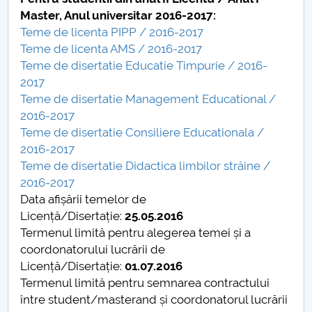
Conseil d'administration
Master, Anul universitar 2016-2017:
Teme de licenta PIPP / 2016-2017
Nr. de telefon si adrese Facultăți
Teme de licenta AMS / 2016-2017
Teme de disertatie Educatie Timpurie / 2016-
Informations sur l'admission
2017
Teme de disertatie Management Educational /
Români de pretutindeni - ADMITERE
2016-2017
Teme de disertatie Consiliere Educationala /
Sénat universitaire
2016-2017
Teme de disertatie Didactica limbilor străine /
Facultés
2016-2017
Data afișării temelor de
STUDENTI CUP
Licență/Disertație:
25.05.2016
Termenul limită pentru alegerea temei și a
Ghiduri pentru STUDENȚI
coordonatorului lucrării de
Licență/Disertație:
01.07.2016
Relations publiques
Termenul limită pentru semnarea contractului
între student/masterand și coordonatorul lucrării
Relations Internationales