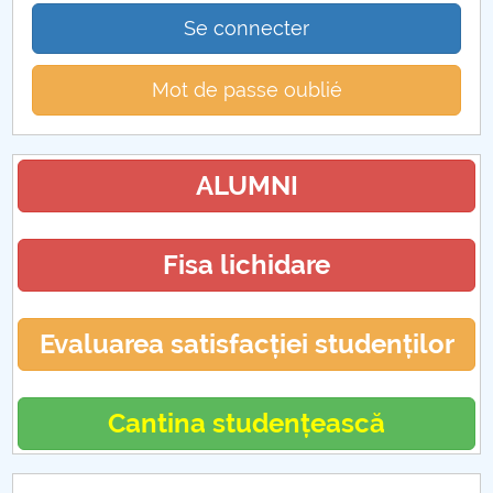
Se connecter
Mot de passe oublié
ALUMNI
Fisa lichidare
Evaluarea satisfacției studenților
Cantina studențească