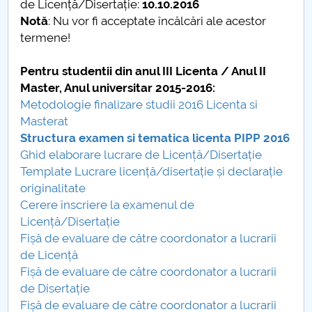
de Licență/Disertație:
10.10.2016
Notă
: Nu vor fi acceptate încălcări ale acestor
PNRR
termene!
Proiect (PRIM STUD)
Pentru studentii din anul III Licenta / Anul II
Master, Anul universitar 2015-2016:
Proiect SU-ETIC
Metodologie finalizare studii 2016 Licenta si
Masterat
Protection des données personnelles
Structura examen si tematica licenta PIPP 2016
Ghid elaborare lucrare de Licență/Disertație
Université pour la communauté
Template Lucrare licență/disertație și declarație
originalitate
Études doctorales
Cerere înscriere la examenul de
Licență/Disertație
Comisie de etica unversitară
Fișă de evaluare de către coordonator a lucrarii
de Licență
Evenimente CUP
Fișă de evaluare de către coordonator a lucrarii
de Disertație
Accesibilitate pentru studenții cu dizabilități
Fișă de evaluare de către coordonator a lucrarii