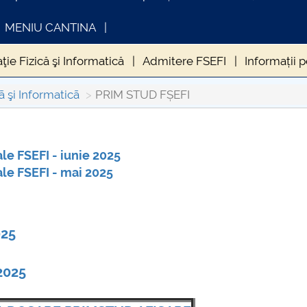
MENIU CANTINA
ţie Fizică şi Informatică
Admitere FSEFI
Informații 
ni FSEFI
consiliul-fsefi
Relaţii cu mediul socioeconom
ã şi Informaticã
PRIM STUD FȘEFI
evenimente FSEFI
INTERNAȚIONAL FSEFI
Cercetare șt
le FSEFI - iunie 2025
FORMATII ACTE STUDII
CARTA_UNSTPB
ilor pentru sustenabilitatea mediului
Proiect ROSE
le FSEFI - mai 2025
025
2025