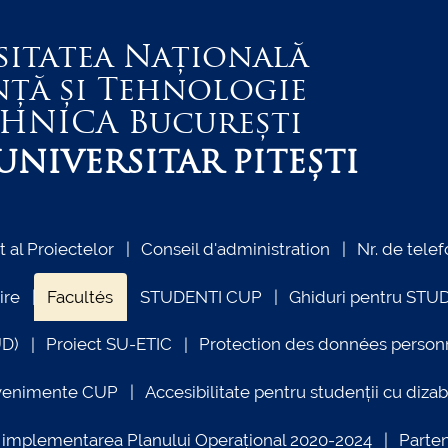
sitatea Națională
nță și Tehnologie
EHNICA
București
NIVERSITAR PITEȘTI
al Proiectelor
Conseil d'administration
Nr. de telef
ire
Facultés
STUDENTI CUP
Ghiduri pentru STU
UD)
Proiect SU-ETIC
Protection des données person
venimente CUP
Accesibilitate pentru studenții cu dizabi
ind implementarea Planului Operațional 2020-2024
Parte