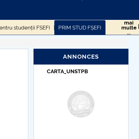
mai
pentru studenții FSEFI
PRIM STUD FȘEFI
multe
...
ic şi internaţionale
ANNONCES
iințifică FSEFI
Posturi scoase la concurs
Taxe de școlarizare
Proiect NANOGELEXPLORE
indexate – Centrul
Universitar Pitești