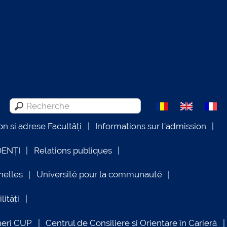
on si adrese Facultăți
Informations sur l'admission
DENȚI
Relations publiques
nelles
Université pour la communauté
lități
neri CUP
Centrul de Consiliere și Orientare în Carieră