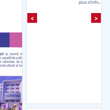
plus d'info...
plus d'info...
<
>