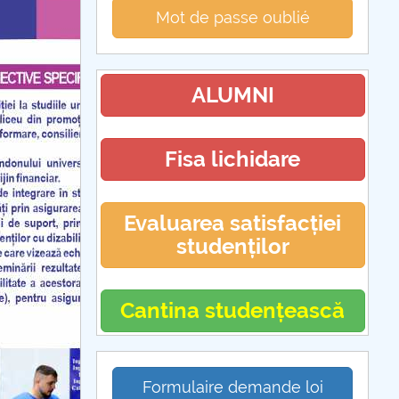
Mot de passe oublié
ALUMNI
Fisa lichidare
Evaluarea satisfacției
studenților
Cantina studențească
Formulaire demande loi