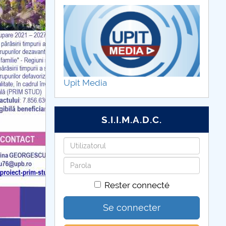
Upit Media
S.I.I.M.A.D.C.
Identifiant
Mot
de
Rester connecté
passe
Se connecter