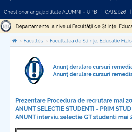
Chestionar angajabilitate ALUMNI – UPB
CAR2026
Departamente la nivelul Facultăţii de Știinţe, Educa
Regulamente, proceduri, metodologii și instrucțiu
Facultés
Facultatea de Științe, Educație Fizic
Evaluarea şi asigurarea calităţii - FSEFI
Stiri si 
Anunț derulare cursuri remedia
COMUNICAT DE PRESA
IN
Proiect UEFISCDI - Strategii de prevenire a deşeur
Anunț derulare cursuri remedia
PRIMSTUD 26.03.2026
Prezentare Procedura de recrutare mai 2
ANUNT SELECTIE STUDENTI - PRIM STUD
ANUNT interviu selectie GT studenti mai 