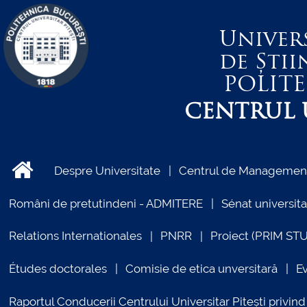
Univer
de Știi
POLIT
CENTRUL U
Despre Universitate
Centrul de Management 
Români de pretutindeni - ADMITERE
Sénat universita
Relations Internationales
PNRR
Proiect (PRIM ST
Études doctorales
Comisie de etica unversitară
E
Raportul Conducerii Centrului Universitar Pitești priv