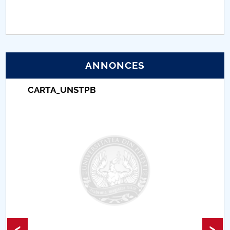
PNRR
Proiect (PRIM STUD)
ANNONCES
Proiect SU-ETIC
CARTA_UNSTPB
Protection des données personnelles
Université pour la communauté
Études doctorales
Comisie de etica unversitară
Evenimente CUP
Accesibilitate pentru studenții cu dizabilități
<
>