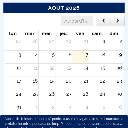
AOÛT 2026
Aujourd'hui
lun.
mar.
mer.
jeu.
ven.
sam.
dim.
27
28
29
30
31
1
2
3
4
5
6
7
8
9
10
11
12
13
14
15
16
17
18
19
20
21
22
23
24
25
26
27
28
29
30
31
1
2
3
4
5
6
Acest site foloseste "cookies" pentru a usura navigarea in site si numararea
vizitatorilor intr-o perioada de timp. Prin continuarea utilizarii acestui site va