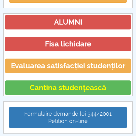
ALUMNI
Fisa lichidare
Evaluarea satisfacției studenților
Cantina studențească
Formulaire demande loi 544/2001
Pétition on-line