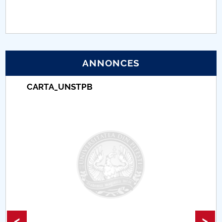
PNRR
Proiect (PRIM STUD)
ANNONCES
Proiect SU-ETIC
CARTA_UNSTPB
Protection des données personnelles
Université pour la communauté
Études doctorales
Comisie de etica unversitară
Evenimente CUP
Accesibilitate pentru studenții cu dizabilități
<
>