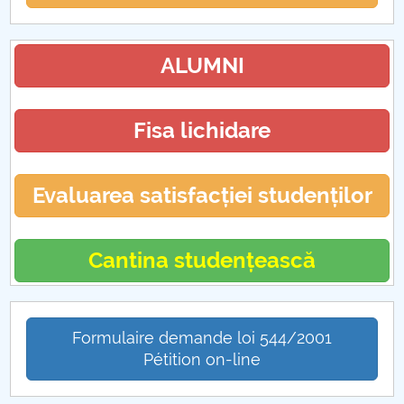
ALUMNI
Fisa lichidare
Evaluarea satisfacției studenților
Cantina studențească
Formulaire demande loi 544/2001
Pétition on-line