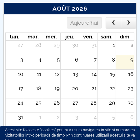
AOÛT 2026
Aujourd'hui
lun.
mar.
mer.
jeu.
ven.
sam.
dim.
27
28
29
30
31
1
2
3
4
5
6
7
8
9
10
11
12
13
14
15
16
17
18
19
20
21
22
23
24
25
26
27
28
29
30
31
1
2
3
4
5
6
Acest site foloseste "cookies" pentru a usura navigarea in site si numararea
vizitatorilor intr-o perioada de timp. Prin continuarea utilizarii acestui site va