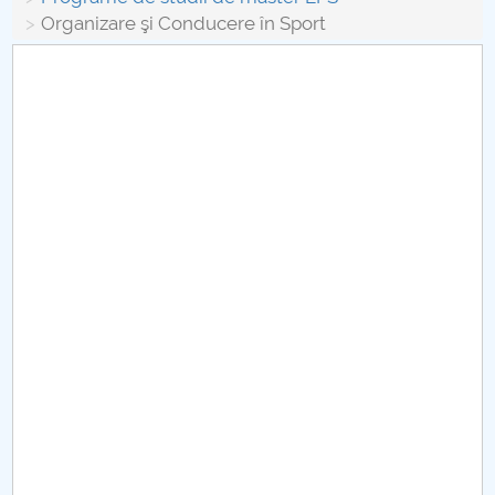
Conseil d'administration
Organizare şi Conducere în Sport
Nr. de telefon si adrese Facultăți
Informations sur l'admission
Români de pretutindeni - ADMITERE
Sénat universitaire
Facultés
STUDENTI CUP
Ghiduri pentru STUDENȚI
Relations publiques
Relations Internationales