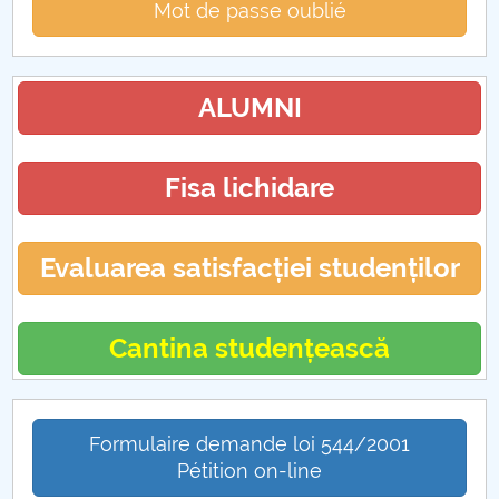
Mot de passe oublié
ALUMNI
Fisa lichidare
Evaluarea satisfacției studenților
Cantina studențească
Formulaire demande loi 544/2001
Pétition on-line