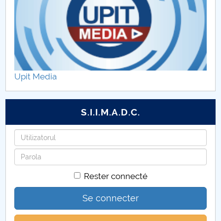
Sport şi Performanţă Motrică
Performanţă în Sport
Upit Media
S.I.I.M.A.D.C.
Identifiant
Mot
de
Rester connecté
passe
Se connecter