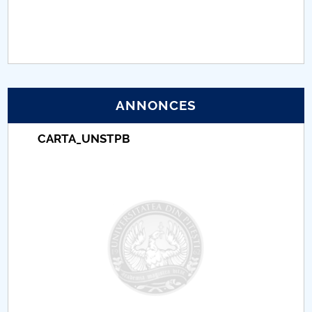
PNRR
Proiect (PRIM STUD)
Proiect SU-ETIC
ANNONCES
Protection des données personnelles
CARTA_UNSTPB
Université pour la communauté
Études doctorales
Comisie de etica unversitară
Evenimente CUP
Accesibilitate pentru studenții cu dizabilități