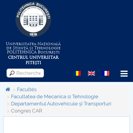
Universitatea Națională
de Știință și Tehnologie
POLITEHNICA
București
CENTRUL UNIVERSITAR
PITEȘTI
Menu
Facultés
Facultatea de Mecanica si Tehnologie
Departamentul Autovehicule și Transporturi
Despre Universitate
Congres CAR
Centrul de Management al Proiectelor