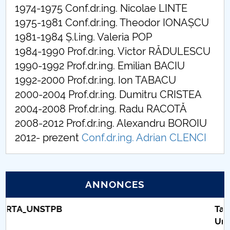
Salonul Student Auto
1974-1975 Conf.dr.ing. Nicolae LINTE
1975-1981 Conf.dr.ing. Theodor IONAȘCU
Premierea studenților de TOP
1981-1984 Ș.l.ing. Valeria POP
1984-1990 Prof.dr.ing. Victor RĂDULESCU
Școala de vară - INTRODUCERE ÎN TAINELE
1990-1992 Prof.dr.ing. Emilian BACIU
INGINERIEI AUTOMOBILULUI
1992-2000 Prof.dr.ing. Ion TABACU
2000-2004 Prof.dr.ing. Dumitru CRISTEA
2004-2008 Prof.dr.ing. Radu RACOTĂ
2008-2012 Prof.dr.ing. Alexandru BOROIU
2012- prezent
Conf.dr.ing. Adrian CLENCI
ANNONCES
Taxe de școlarizare indexate – Centrul
Universitar Pitești