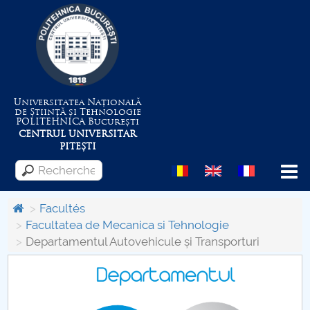
Universitatea Națională
de Știință și Tehnologie
POLITEHNICA
București
CENTRUL UNIVERSITAR
PITEȘTI
Menu
Facultés
Facultatea de Mecanica si Tehnologie
Departamentul Autovehicule și Transporturi
Despre Universitate
Centrul de Management al Proiectelor