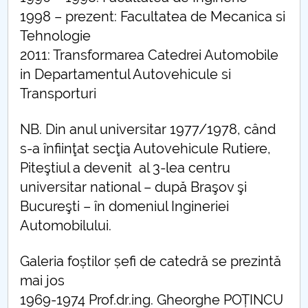
1998 – prezent: Facultatea de Mecanica si
DISTINCTIO
Tehnologie
Programe de licenta DAT
2011: Transformarea Catedrei Automobile
in Departamentul Autovehicule si
Programe de master DAT
Transporturi
Congres CAR
NB. Din anul universitar 1977/1978, când
s-a înfiinţat secţia Autovehicule Rutiere,
Cercetare stiintifica DAT
Piteştiul a devenit al 3-lea centru
Sesiunea de comunicări studențești
universitar national – după Braşov şi
Bucureşti – în domeniul Ingineriei
Arena opiniilor
Automobilului.
Proiect studentesc KLC
Galeria foștilor șefi de catedră se prezintă
mai jos
Proiect studentesc - formula EASTER
1969-1974 Prof.dr.ing. Gheorghe POȚINCU