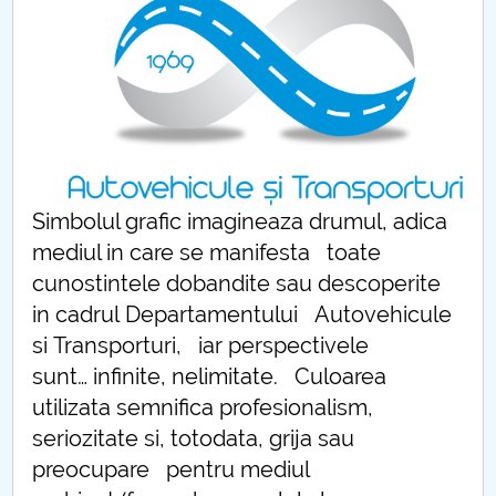
Conseil d'administration
Nr. de telefon si adrese Facultăți
Informations sur l'admission
Români de pretutindeni - ADMITERE
Sénat universitaire
Simbolul grafic imagineaza drumul, adica
mediul in care se manifesta toate
Facultés
cunostintele dobandite sau descoperite
in cadrul Departamentului Autovehicule
STUDENTI CUP
si Transporturi, iar perspectivele
sunt… infinite, nelimitate. Culoarea
Ghiduri pentru STUDENȚI
utilizata semnifica profesionalism,
Relations publiques
seriozitate si, totodata, grija sau
preocupare pentru mediul
Relations Internationales