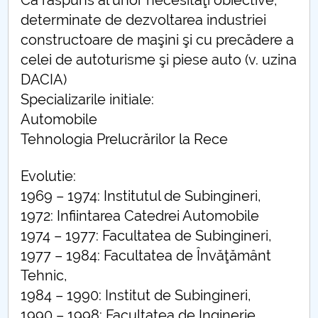
Ca răspuns al unor necesităţi obiective,
determinate de dezvoltarea industriei
Raportul Conducerii Centrului Universitar Pitești
constructoare de maşini şi cu precădere a
privind implementarea Planului Operațional 2020-
2024
celei de autoturisme şi piese auto (v. uzina
DACIA)
Parteneri CUP
Specializarile initiale:
Automobile
Centrul de Consiliere și Orientare în Carieră
Tehnologia Prelucrărilor la Rece
Chestionar angajabilitate ALUMNI – UPB
Evolutie:
1969 – 1974: Institutul de Subingineri,
CAR2026
1972: Infiintarea Catedrei Automobile
MENIU CANTINA
1974 – 1977: Facultatea de Subingineri,
1977 – 1984: Facultatea de Învăţământ
Management departament
Tehnic,
1984 – 1990: Institut de Subingineri,
Personal
1990 – 1998: Facultatea de Inginerie