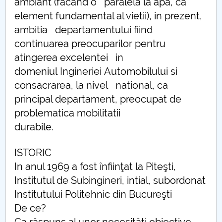
ambiant (facand o paralela la apa, ca
element fundamental al vietii), in prezent,
PNRR
ambitia departamentului fiind
continuarea preocuparilor pentru
Proiect (PRIM STUD)
atingerea excelentei in
Proiect SU-ETIC
domeniul Ingineriei Automobilului si
consacrarea, la nivel national, ca
Protection des données personnelles
principal departament, preocupat de
problematica mobilitatii
Université pour la communauté
durabile.
Études doctorales
ISTORIC
Comisie de etica unversitară
In anul 1969 a fost înfiinţat la Piteşti,
Institutul de Subingineri, intial, subordonat
Evenimente CUP
Institutului Politehnic din Bucureşti
De ce?
Accesibilitate pentru studenții cu dizabilități