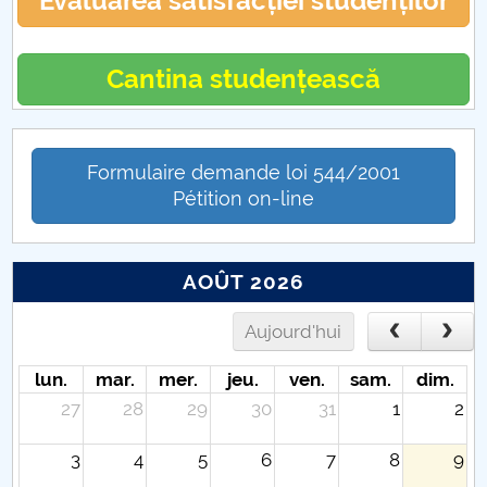
Evaluarea satisfacției studenților
Cantina studențească
Formulaire demande loi 544/2001
Pétition on-line
AOÛT 2026
Aujourd'hui
lun.
mar.
mer.
jeu.
ven.
sam.
dim.
27
28
29
30
31
1
2
3
4
5
6
7
8
9