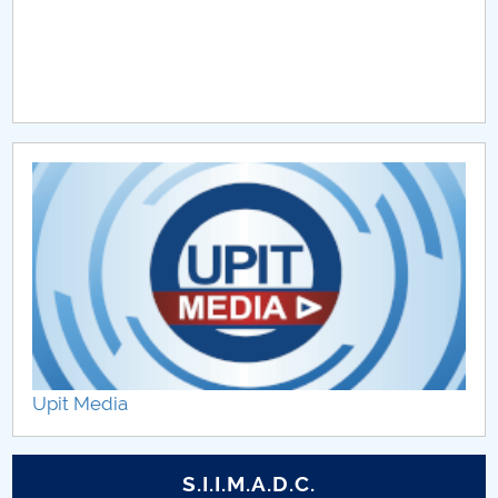
Upit Media
S.I.I.M.A.D.C.