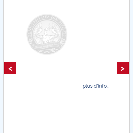
<
>
.
plus d'info...