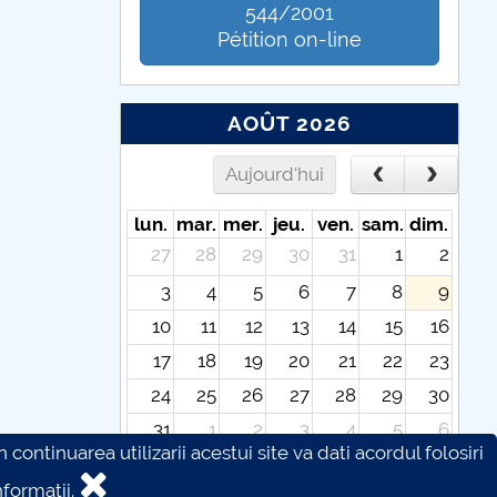
544/2001
Pétition on-line
AOÛT 2026
Aujourd'hui
lun.
mar.
mer.
jeu.
ven.
sam.
dim.
27
28
29
30
31
1
2
3
4
5
6
7
8
9
10
11
12
13
14
15
16
17
18
19
20
21
22
23
24
25
26
27
28
29
30
31
1
2
3
4
5
6
continuarea utilizarii acestui site va dati acordul folosiri
formatii.