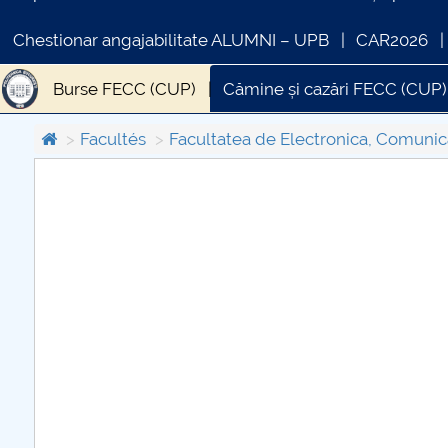
Chestionar angajabilitate ALUMNI – UPB
CAR2026
Burse FECC (CUP)
Cămine și cazări FECC (CUP)
Facultés
Facultatea de Electronica, Comunica
COMUNICAT DE PRESA
PRIMSTUD 26.03.2026