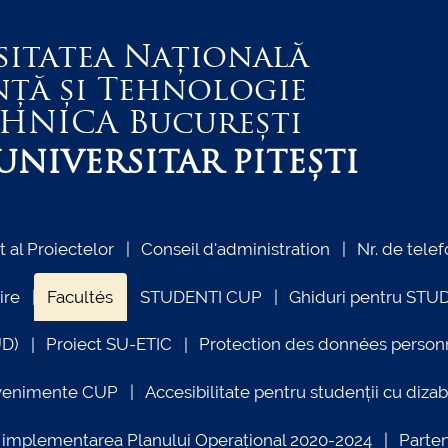
sitatea Națională
nță și Tehnologie
EHNICA
București
NIVERSITAR PITEȘTI
al Proiectelor
Conseil d'administration
Nr. de telef
ire
Facultés
STUDENTI CUP
Ghiduri pentru STU
UD)
Proiect SU-ETIC
Protection des données person
venimente CUP
Accesibilitate pentru studenții cu dizabi
ind implementarea Planului Operațional 2020-2024
Parte