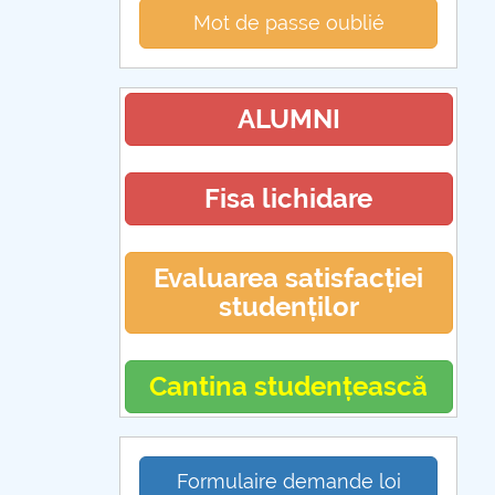
Mot de passe oublié
ALUMNI
Fisa lichidare
Evaluarea satisfacției
studenților
Cantina studențească
Formulaire demande loi