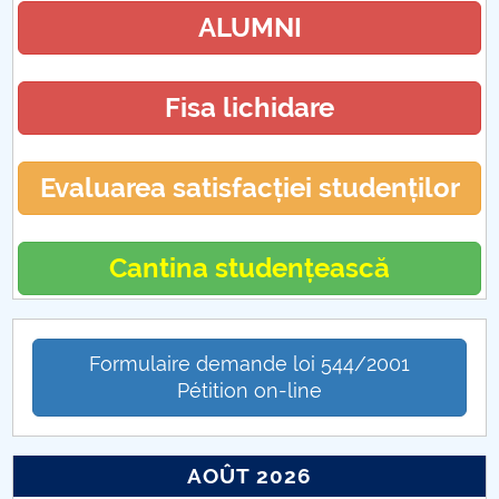
ALUMNI
Fisa lichidare
Evaluarea satisfacției studenților
Cantina studențească
Formulaire demande loi 544/2001
Pétition on-line
AOÛT 2026