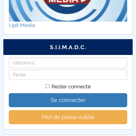
Lucrări de verificare FECC (CUP)
Upit Media
S.I.I.M.A.D.C.
Identifiant
Mot
de
Rester connecté
passe
Se connecter
Mot de passe oublié