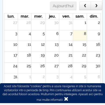
Aujourd'hui
lun.
mar.
mer.
jeu.
ven.
sam.
dim.
27
28
29
30
31
1
2
3
4
5
6
7
8
9
10
11
12
13
14
15
16
17
18
19
20
21
22
23
24
25
26
27
28
29
30
31
1
2
3
4
5
6
Acest site foloseste "cookies" pentru a usura navigarea in site si numararea
vizitatorilor intr-o perioada de timp. Prin continuarea utilizarii acestui site va
dati acordul folosiri acestora. Multumim pentru intelegere.
Apasati aici pentru
mai multe informatii.