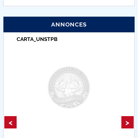
PNRR
ANNONCES
Proiect (PRIM STUD)
CARTA_UNSTPB
Proiect SU-ETIC
Protection des données personnelles
Université pour la communauté
Études doctorales
Comisie de etica unversitară
Evenimente CUP
<
>
Accesibilitate pentru studenții cu dizabilități