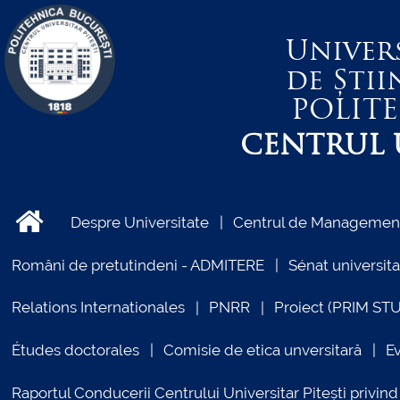
Univer
de Știi
POLIT
CENTRUL U
Despre Universitate
Centrul de Management 
Români de pretutindeni - ADMITERE
Sénat universita
Relations Internationales
PNRR
Proiect (PRIM ST
Études doctorales
Comisie de etica unversitară
E
Raportul Conducerii Centrului Universitar Pitești priv