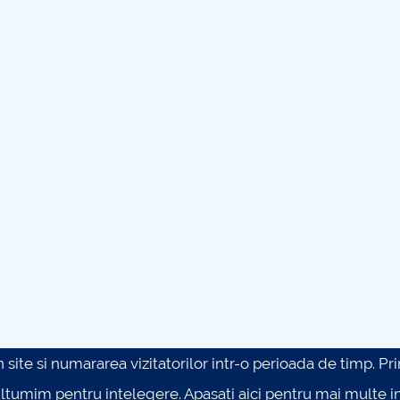
site si numararea vizitatorilor intr-o perioada de timp. Prin 
ultumim pentru intelegere.
Apasati aici pentru mai multe in