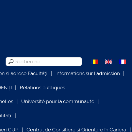
on si adrese Facultăți
Informations sur l'admission
DENȚI
Relations publiques
nelles
Université pour la communauté
lități
neri CUP
Centrul de Consiliere și Orientare în Carieră