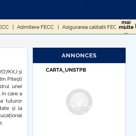
mai
FECC
Admitere FECC
Asigurarea calitatii FECC
multe
...
STUDENTI FECC (CUP)
PRIM STUD FECC
ANNONCES
NSTPB
Taxe de școlarizare
YO7KXJ și
indexate – Centrul
in Pitești
Universitar Pitești
adrul unei
 în care a
a tuturor
tate și la
ducațional
e.