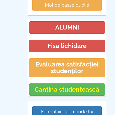
Mot de passe oublié
ALUMNI
Fisa lichidare
Evaluarea satisfacției
studenților
Cantina studențească
Formulaire demande loi