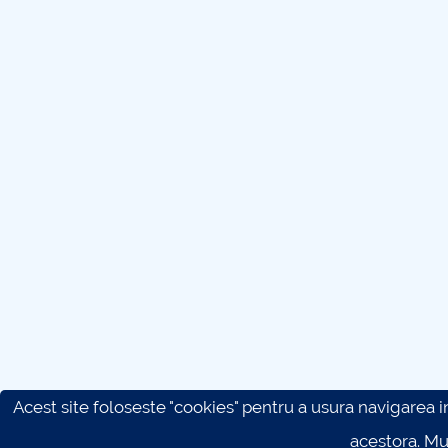
Acest site foloseste "cookies" pentru a usura navigarea in 
acestora. M