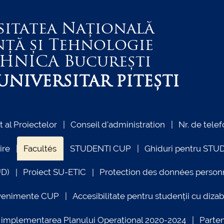
sitatea Națională
nță și Tehnologie
EHNICA
București
NIVERSITAR PITEȘTI
al Proiectelor
Conseil d'administration
Nr. de telef
ire
Facultés
STUDENTI CUP
Ghiduri pentru STU
UD)
Proiect SU-ETIC
Protection des données person
venimente CUP
Accesibilitate pentru studenții cu dizabi
ind implementarea Planului Operațional 2020-2024
Parte