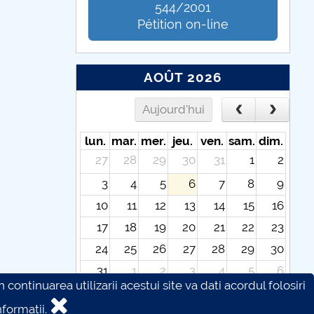
544/2001
Pétition on-line
AOÛT 2026
Aujourd'hui
lun.
mar.
mer.
jeu.
ven.
sam.
dim.
27
28
29
30
31
1
2
3
4
5
6
7
8
9
10
11
12
13
14
15
16
17
18
19
20
21
22
23
24
25
26
27
28
29
30
31
1
2
3
4
5
6
continuarea utilizarii acestui site va dati acordul folosiri
formatii.