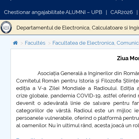
Chestionar angajabilitate ALUMNI – UPB
CAR2026
Departamentul de Electronica, Calculatoare si Ingi
Despre facultate
Concurs RoboSmart
Expozi
Facultés
Facultatea de Electronica, Comunica
Ziua Mo
COMUNICAT DE PRESA
Asociația Generală a Inginerilor din România (AG
PRIMSTUD 26.03.2026
Comitetul Român pentru Istoria și Filozofia Științei
ediția a V-a Zilei Mondiale a Radioului. Ediția a
crize globale, pandemia COVID-19, astfel oferind ra
devenit o adevărată linie de salvare pentru fam
categoriilor de vârstă. Radioul este un mijloc ie
persoanele vulnerabile, oferind o platformă pentru 
al oamenilor. Nu în ultimul rând, acesta joacă un ro