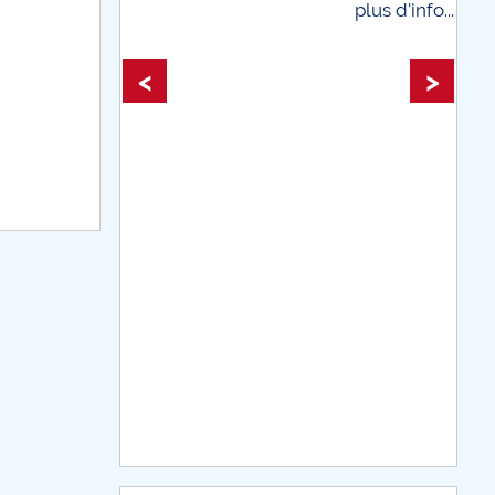
plus d'info...
plus d'i
<
>