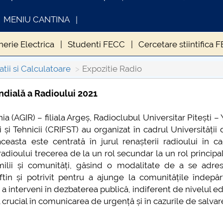
MENIU CANTINA
nerie Electrica
Studenti FECC
Cercetare stiintifica 
tie Radio
Expozitie FECC
EVENIMENTUL TIE2018
tii si Calculatoare
Expozitie Radio
ndială a Radioului 2021
INFORMATII ACTE STUDII
CARTA_U
IR) – filiala Argeș, Radioclubul Universitar Pitești – 
 și Tehnicii (CRIFST) au organizat în cadrul Universității d
ceasta este centrată în jurul renașterii radioului în c
dioului trecerea de la un rol secundar la un rol principal
ilii și comunități, găsind o modalitate de a se adres
ftin și potrivit pentru a ajunge la comunitățile îndepăr
a interveni în dezbaterea publică, indiferent de nivelul e
l crucial în comunicarea de urgență și în cazurile de salvar