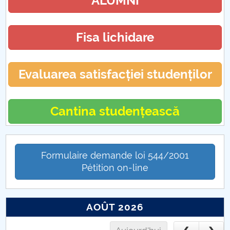
ALUMNI
Fisa lichidare
Evaluarea satisfacției studenților
Cantina studențească
Formulaire demande loi 544/2001
Pétition on-line
AOÛT 2026