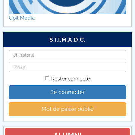
Propuneri casări publicații
Upit Media
S.I.I.M.A.D.C.
Identifiant
Mot
de
Rester connecté
passe
Se connecter
Mot de passe oublié