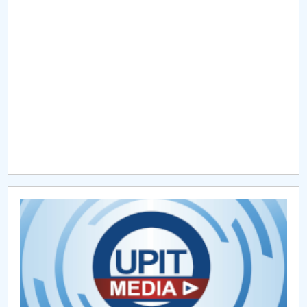
Raportul Conducerii Centrului Universitar Pitești
privind implementarea Planului Operațional 2020-
2024
Parteneri CUP
Centrul de Consiliere și Orientare în Carieră
Chestionar angajabilitate ALUMNI – UPB
CAR2026
MENIU CANTINA
Propuneri casări mijloace fixe
Propuneri casări obiecte de inventar