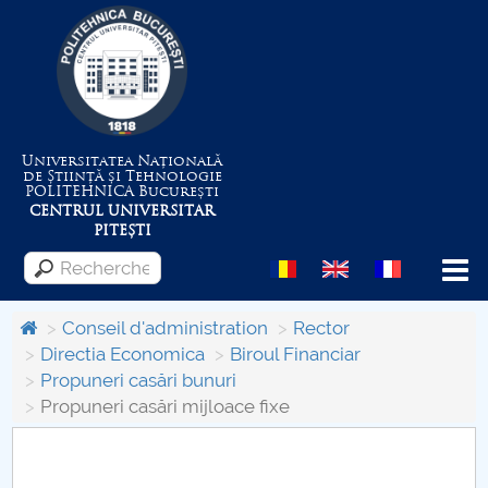
Universitatea Națională
de Știință și Tehnologie
POLITEHNICA
București
CENTRUL UNIVERSITAR
PITEȘTI
Menu
Conseil d'administration
Rector
Directia Economica
Biroul Financiar
Propuneri casări bunuri
Despre Universitate
Propuneri casări mijloace fixe
Centrul de Management al Proiectelor