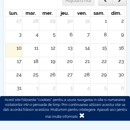
Aujourd'hui
lun.
mar.
mer.
jeu.
ven.
sam.
dim.
27
28
29
30
31
1
2
3
4
5
6
7
8
9
10
11
12
13
14
15
16
17
18
19
20
21
22
23
24
25
26
27
28
29
30
31
1
2
3
4
5
6
Acest site foloseste "cookies" pentru a usura navigarea in site si numararea
vizitatorilor intr-o perioada de timp. Prin continuarea utilizarii acestui site va
dati acordul folosiri acestora. Multumim pentru intelegere.
Apasati aici pentru
mai multe informatii.