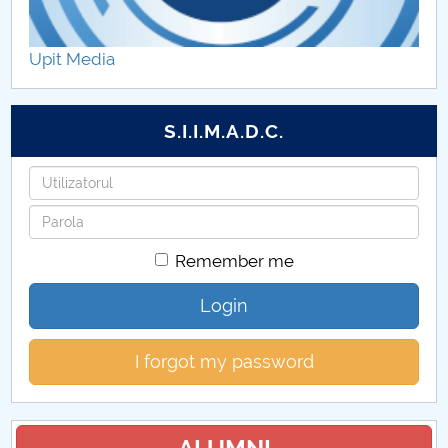
Propuneri casări publicații
Upit Media
S.I.I.M.A.D.C.
Username
Password
Remember me
Login
I forgot my password