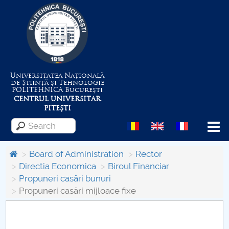
Universitatea Națională
de Știință și Tehnologie
POLITEHNICA
București
CENTRUL UNIVERSITAR
PITEȘTI
Menu
Board of Administration
Rector
Directia Economica
Biroul Financiar
Propuneri casări bunuri
About the University
Propuneri casări mijloace fixe
Centrul de Management al Proiectelor