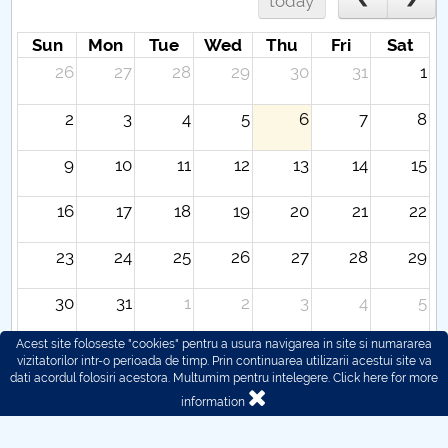
today
Sun
Mon
Tue
Wed
Thu
Fri
Sat
26
27
28
29
30
31
1
2
3
4
5
6
7
8
9
10
11
12
13
14
15
16
17
18
19
20
21
22
23
24
25
26
27
28
29
30
31
1
2
3
4
5
Acest site foloseste "cookies" pentru a usura navigarea in site si numararea
vizitatorilor intr-o perioada de timp. Prin continuarea utilizarii acestui site va
dati acordul folosiri acestora. Multumim pentru intelegere.
Click here for more
information