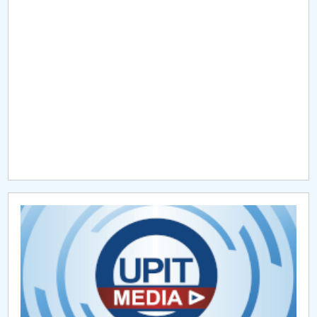
Raportul Conducerii Centrului Universitar Pitești
privind implementarea Planului Operațional 2020-
2024
Parteneri CUP
Centrul de Consiliere și Orientare în Carieră
Chestionar angajabilitate ALUMNI – UPB
CAR2026
MENIU CANTINA
Propuneri casări mijloace fixe
Propuneri casări obiecte de inventar