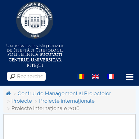
Universitatea Națională
de Știință și Tehnologie
POLITEHNICA
București
CENTRUL UNIVERSITAR
PITEȘTI
Menu
Centrul de Management al Proiectelor
Proiecte
Proiecte internaţionale
Proiecte internaționale 2016
Despre Universitate
Centrul de Management al Proiectelor