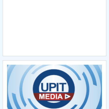
Raportul Conducerii Centrului Universitar Pitești
privind implementarea Planului Operațional 2020-
2024
Parteneri CUP
Centrul de Consiliere și Orientare în Carieră
Chestionar angajabilitate ALUMNI – UPB
CAR2026
MENIU CANTINA
Proiecte internaționale 2018
Proiecte internaționale 2022