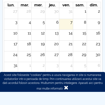
lun.
mar.
mer.
jeu.
ven.
sam.
dim.
27
28
29
30
31
1
2
3
4
5
6
7
8
9
10
11
12
13
14
15
16
17
18
19
20
21
22
23
24
25
26
27
28
29
30
31
1
2
3
4
5
6
Acest site foloseste "cookies" pentru a usura navigarea in site si numararea
vizitatorilor intr-o perioada de timp. Prin continuarea utilizarii acestui site va
dati acordul folosiri acestora. Multumim pentru intelegere.
Apasati aici pentru
mai multe informatii.