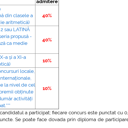
admitere
ă
plus d'info...
nă din clasele a
40%
ie aritmetică)
2 sau LATINĂ
seria propusă -
40%
ează ca medie
X-a și a XI-a
10%
tică)
oncursuri locale,
nternaționale,
 la nivel de cel
10%
 premii obținute
umăr activități
at.***
candidatul a participat; fiecare concurs este punctat cu 0
ncte. Se poate face dovada prin diploma de participare,