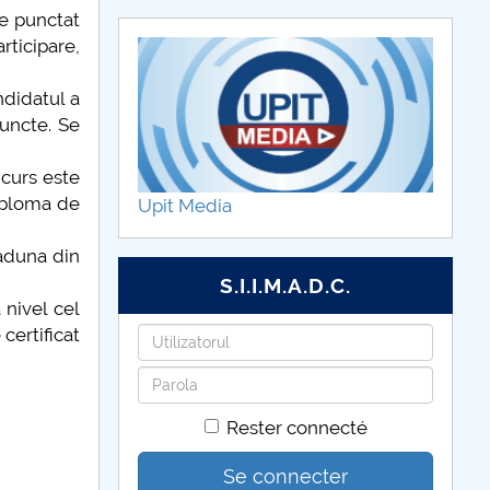
te punctat
rticipare,
ndidatul a
uncte. Se
ncurs este
iploma de
Upit Media
 aduna din
S.I.I.M.A.D.C.
 nivel cel
certificat
Identifiant
Mot
de
Rester connecté
passe
Se connecter