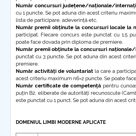
Număr concursuri județene/naționale/internaț
cu 1 puncte. Se pot aduna din acest criteriu maxi
lista de participare, adeverință etc.
Număr premii obținute la concursuri locale la ni
participat. Fiecare concurs este punctat cu 1.5 
poate face dovada prin diploma de premiere.
Număr premii obținute la concursuri naționale/
punctat cu 3 puncte. Se pot aduna din acest crit
premiere.
Număr activități de voluntariat
la care a particip
acest criteriu maximum n6=2 puncte. Se poate face 
Număr certificate de competență
pentru cunoașt
puțin B2, eliberate de autorități recunoscute (Cambr
este punctat cu 1 punct. Se pot aduna din acest cr
DOMENIUL LIMBI MODERNE APLICATE