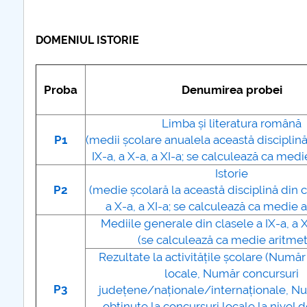
DOMENIUL ISTORIE
Proba
Denumirea probei
Limba și literatura română
P1
(medii școlare anualela această disciplină
IX-a, a X-a, a XI-a; se calculează ca medi
Istorie
P2
(medie școlară la această disciplină din c
a X-a, a XI-a; se calculează ca medie a
Mediile generale din clasele a IX-a, a X
(se calculează ca medie aritmet
Rezultate la activitățile școlare (Numă
locale, Număr concursuri
P3
județene/naționale/internaționale, N
obținute la concursuri locale la nivel d