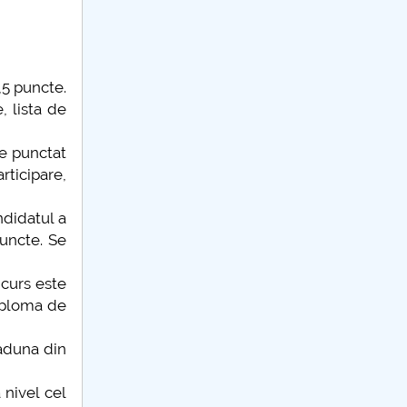
,5 puncte.
 lista de
te punctat
rticipare,
ndidatul a
uncte. Se
ncurs este
iploma de
 aduna din
 nivel cel