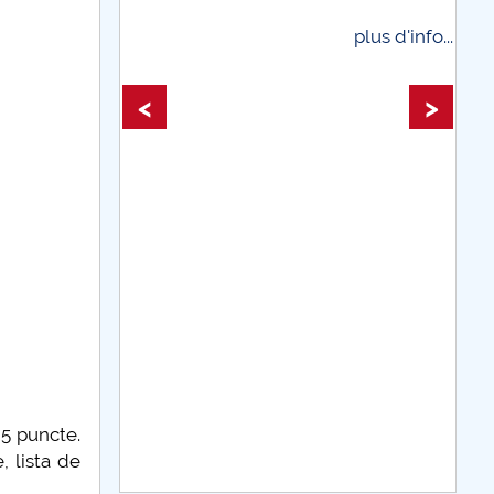
plus d'info...
plus d'info...
<
>
,5 puncte.
 lista de