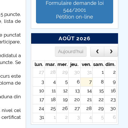
Formulaire demande loi
544/2001
,5 puncte.
Pétition on-line
 lista de
te punctat
AOÛT 2026
rticipare,
Aujourd'hui
ndidatul a
uncte. Se
lun.
mar.
mer.
jeu.
ven.
sam.
dim.
27
28
29
30
31
1
2
ncurs este
3
4
5
6
7
8
9
iploma de
10
11
12
13
14
15
16
 aduna din
17
18
19
20
21
22
23
24
25
26
27
28
29
30
 nivel cel
31
1
2
3
4
5
6
certificat