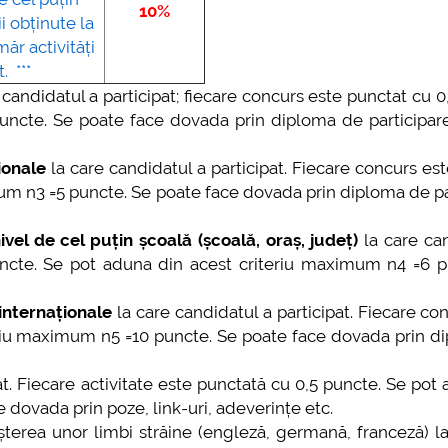
10%
i obținute la
ăr activități
. ***
 candidatul a participat; fiecare concurs este punctat cu 0
ncte. Se poate face dovada prin diploma de participare,
ionale
la care candidatul a participat. Fiecare concurs es
um n3 =5 puncte. Se poate face dovada prin diploma de pa
vel de cel puțin școală (școală, oraș, județ)
la care ca
puncte. Se pot aduna din acest criteriu maximum n4 =6 p
internaționale
la care candidatul a participat. Fiecare co
eriu maximum n5 =10 puncte. Se poate face dovada prin d
at. Fiecare activitate este punctată cu 0,5 puncte. Se pot
dovada prin poze, link-uri, adeverințe etc.
erea unor limbi străine (engleză, germană, franceză) la