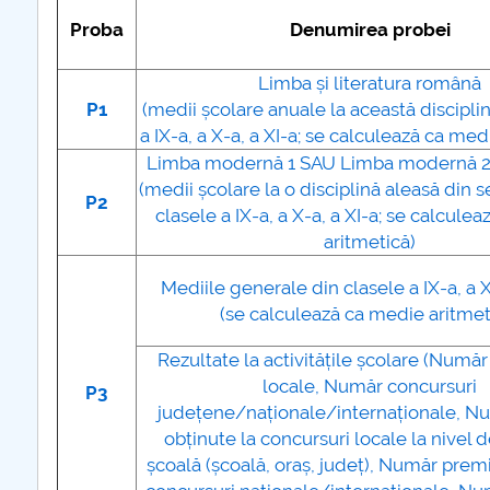
Proba
Denumirea probei
Limba și literatura română
P1
(medii școlare anuale la această discipli
a IX-a, a X-a, a XI-a; se calculează ca med
Limba modernă 1 SAU Limba modernă 2
(medii școlare la o disciplină aleasă din s
P2
clasele a IX-a, a X-a, a XI-a; se calcule
aritmetică)
Mediile generale din clasele a IX-a, a X
(se calculează ca medie aritmet
Rezultate la activitățile școlare (Numă
locale, Număr concursuri
P3
județene/naționale/internaționale, N
obținute la concursuri locale la nivel d
școală (școală, oraș, județ), Număr premi