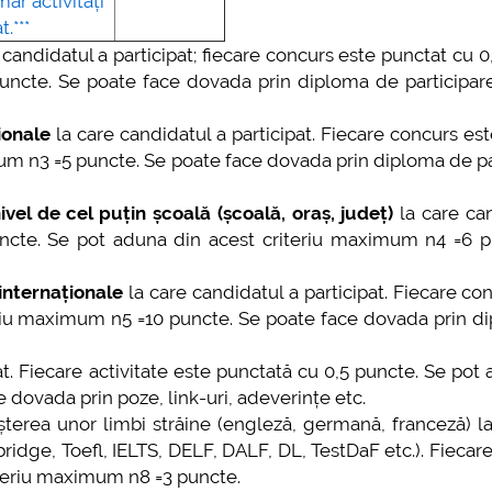
ăr activități
.***
 candidatul a participat; fiecare concurs este punctat cu 0
ncte. Se poate face dovada prin diploma de participare,
ionale
la care candidatul a participat. Fiecare concurs es
um n3 =5 puncte. Se poate face dovada prin diploma de pa
vel de cel puțin școală (școală, oraș, județ)
la care ca
puncte. Se pot aduna din acest criteriu maximum n4 =6 p
internaționale
la care candidatul a participat. Fiecare co
eriu maximum n5 =10 puncte. Se poate face dovada prin d
at. Fiecare activitate este punctată cu 0,5 puncte. Se pot
dovada prin poze, link-uri, adeverințe etc.
erea unor limbi străine (engleză, germană, franceză) la
idge, Toefl, IELTS, DELF, DALF, DL, TestDaF etc.). Fiecare 
iteriu maximum n8 =3 puncte.