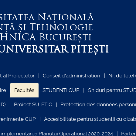
sitatea Națională
nță și Tehnologie
EHNICA
București
NIVERSITAR PITEȘTI
al Proiectelor
Conseil d'administration
Nr. de telef
ire
Facultés
STUDENTI CUP
Ghiduri pentru STU
UD)
Proiect SU-ETIC
Protection des données person
venimente CUP
Accesibilitate pentru studenții cu dizabi
ind implementarea Planului Operațional 2020-2024
Parte