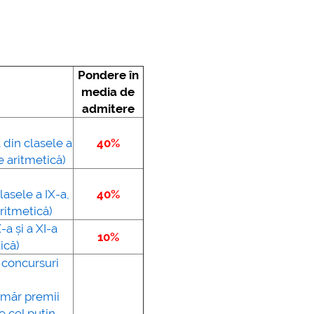
Pondere în
media de
admitere
 din clasele a
40%
e aritmetică)
lasele a IX-a,
40%
ritmetică)
-a și a XI-a
10%
ică)
r concursuri
umăr premii
e cel puțin