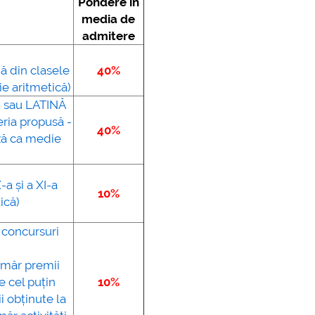
Pondere în
media de
admitere
nă din clasele
40%
ie aritmetică)
 sau LATINĂ
eria propusă -
40%
ază ca medie
-a și a XI-a
10%
ică)
r concursuri
umăr premii
e cel puțin
10%
i obținute la