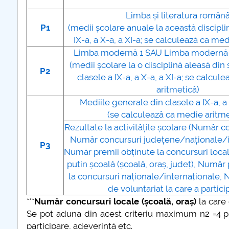
Limba și literatura român
P1
(medii școlare anuale la această discipli
plus d'info...
IX-a, a X-a, a XI-a; se calculează ca med
Limba modernă 1 SAU Limba modernă 
(medii școlare la o disciplină aleasă din 
P2
clasele a IX-a, a X-a, a XI-a; se calcul
aritmetică)
Mediile generale din clasele a IX-a, a 
(se calculează ca medie aritme
Rezultate la activitățile școlare (Număr c
Număr concursuri județene/naționale/i
P3
Număr premii obținute la concursuri locale
puțin școală (școală, oraș, județ), Număr
la concursuri naționale/internaționale, N
de voluntariat la care a particip
***
Număr concursuri locale (școală, oraș)
la care 
Se pot aduna din acest criteriu maximum n2 =4 pu
participare, adeverință etc.