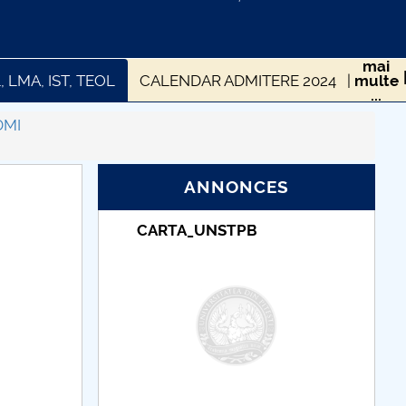
mai
, LMA, IST, TEOL
CALENDAR ADMITERE 2024
multe
...
 SUBVENȚIONATE
Taxe școșarizare
DMI
ANNONCES
Taxe de școlarizare
indexate – Centrul
Universitar Pitești