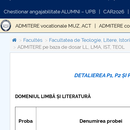
Chestionar angajabilitate ALUMNI – UPB
CAR2026
ADMITERE vocationale MUZ, ACT
ADMITERE con
ADMITERE LICENȚĂ SESIUNEA II
Admitere mast
Facultés
Facultatea de Teologie, Litere, Istori
ADMITERE pe baza de dosar LL, LMA, IST, TEOL
Sesiunea I Admitere - Faze
Taxe
COMUNICAT DE PRESA
IN
DETALIEREA P1, P2 ȘI
PRIMSTUD 26.03.2026
DOMENIUL LIMBĂ ȘI LITERATURĂ
Proba
Denumirea probei