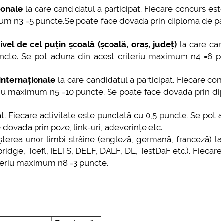
ionale
la care candidatul a participat. Fiecare concurs es
mum n3 =5 puncte.Se poate face dovada prin diploma de pa
vel de cel puțin școală (școală, oraș, județ)
la care ca
puncte. Se pot aduna din acest criteriu maximum n4 =6 p
internaționale
la care candidatul a participat. Fiecare co
eriu maximum n5 =10 puncte. Se poate face dovada prin d
at. Fiecare activitate este punctată cu 0,5 puncte. Se pot
dovada prin poze, link-uri, adeverințe etc.
erea unor limbi străine (engleză, germană, franceză) la
idge, Toefl, IELTS, DELF, DALF, DL, TestDaF etc.). Fiecare 
iteriu maximum n8 =3 puncte.