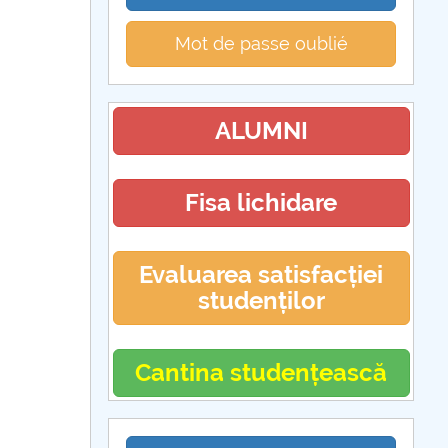
Mot de passe oublié
ALUMNI
Fisa lichidare
Evaluarea satisfacției
studenților
Cantina studențească