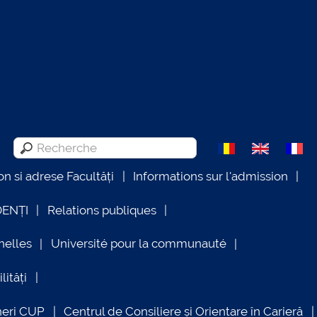
on si adrese Facultăți
Informations sur l'admission
DENȚI
Relations publiques
nelles
Université pour la communauté
lități
neri CUP
Centrul de Consiliere și Orientare în Carieră