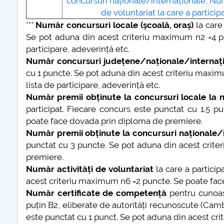
concursuri naționale/internaționale, Num
de voluntariat la care a participat
***
Număr concursuri locale (școală, oraș)
la care
Se pot aduna din acest criteriu maximum n2 =4 pu
participare, adeverință etc.
Număr concursuri județene/naționale/internaț
cu 1 puncte. Se pot aduna din acest criteriu maxim
lista de participare, adeverință etc.
Număr premii obținute la concursuri locale la ni
participat. Fiecare concurs este punctat cu 1.5 
poate face dovada prin diploma de premiere.
Număr premii obținute la concursuri naționale/
punctat cu 3 puncte. Se pot aduna din acest crit
premiere.
Număr activități de voluntariat
la care a particip
acest criteriu maximum n6 =2 puncte. Se poate face 
Număr certificate de competență
pentru cunoașt
puțin B2, eliberate de autorități recunoscute (Cambr
este punctat cu 1 punct. Se pot aduna din acest cr