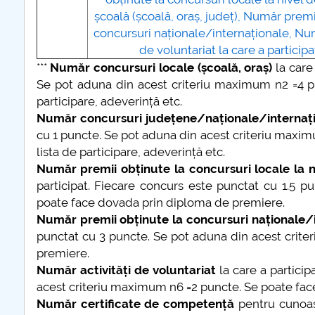
școală (școală, oraș, județ), Număr premi
concursuri naționale/internaționale, Num
de voluntariat la care a participat
***
Număr concursuri locale (școală, oraș)
la care
Se pot aduna din acest criteriu maximum n2 =4 pu
participare, adeverință etc.
Număr concursuri județene/naționale/internaț
cu 1 puncte. Se pot aduna din acest criteriu maxim
lista de participare, adeverință etc.
Număr premii obținute la concursuri locale la ni
participat. Fiecare concurs este punctat cu 1.5 
poate face dovada prin diploma de premiere.
Număr premii obținute la concursuri naționale/
punctat cu 3 puncte. Se pot aduna din acest crit
premiere.
Număr activități de voluntariat
la care a particip
acest criteriu maximum n6 =2 puncte. Se poate face 
Număr certificate de competență
pentru cunoașt