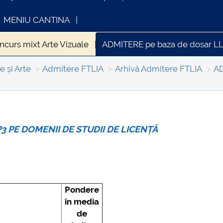
MENIU CANTINA
curs mixt Arte Vizuale
ADMITERE pe baza de dosar LL
erat
SESIUNI ADMITERE
Admitere faza II
LOCURI
e și Arte
Admitere FTLIA
Arhivă Admitere FTLIA
A
FORMATII ACTE STUDII
CARTA_UNSTPB
 P3 PE DOMENII DE STUDII DE LICENȚĂ
Pondere
în media
de