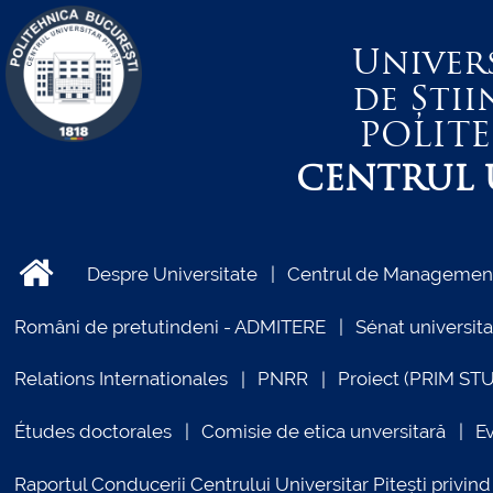
Univer
de Știi
POLIT
CENTRUL U
Despre Universitate
Centrul de Management 
Români de pretutindeni - ADMITERE
Sénat universita
Relations Internationales
PNRR
Proiect (PRIM ST
Études doctorales
Comisie de etica unversitară
E
Raportul Conducerii Centrului Universitar Pitești priv