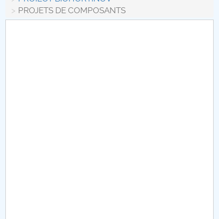
Conseil d'administration
PROJETS DE COMPOSANTS
Nr. de telefon si adrese Facultăți
Informations sur l'admission
Români de pretutindeni - ADMITERE
Sénat universitaire
Facultés
STUDENTI CUP
Ghiduri pentru STUDENȚI
Relations publiques
Relations Internationales