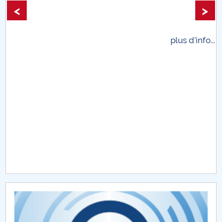
<
>
Raportul Conducerii Centrului Universitar Pitești
privind implementarea Planului Operațional 2020-
2024
plus d'info...
Parteneri CUP
Centrul de Consiliere și Orientare în Carieră
Chestionar angajabilitate ALUMNI – UPB
CAR2026
MENIU CANTINA
Etapa a 4-a 2021: Rezumat si rezultate
RESUME BIOHORTINOV