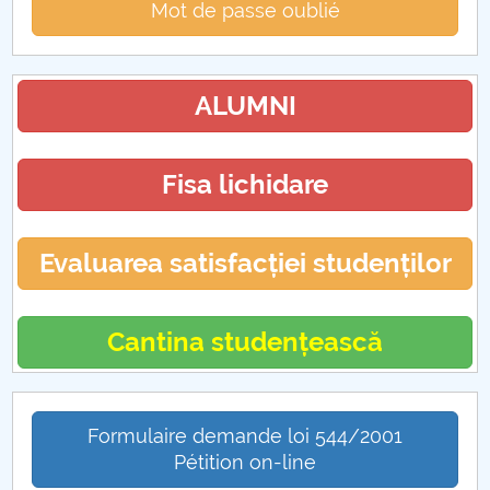
Mot de passe oublié
ALUMNI
Fisa lichidare
Evaluarea satisfacției studenților
Cantina studențească
Formulaire demande loi 544/2001
Pétition on-line