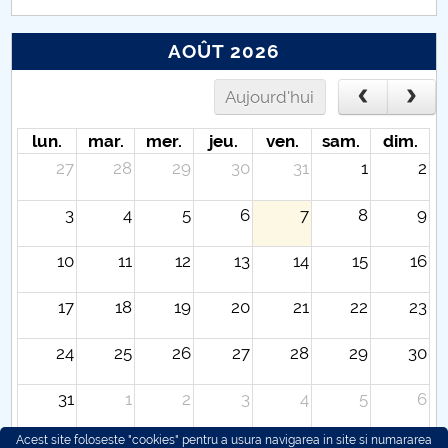
AOÛT 2026
Aujourd'hui
lun.
mar.
mer.
jeu.
ven.
sam.
dim.
27
28
29
30
31
1
2
3
4
5
6
7
8
9
10
11
12
13
14
15
16
17
18
19
20
21
22
23
24
25
26
27
28
29
30
31
1
2
3
4
5
6
Acest site foloseste "cookies" pentru a usura navigarea in site si numararea