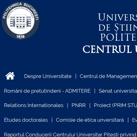
Univer
de Știi
POLIT
CENTRUL U
Despre Universitate
Centrul de Management 
Români de pretutindeni - ADMITERE
Sénat universita
Relations Internationales
PNRR
Proiect (PRIM ST
Études doctorales
Comisie de etica unversitară
E
Raportul Conducerii Centrului Universitar Pitești priv