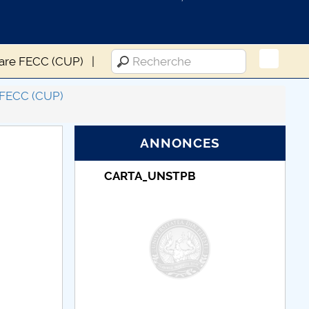
icare FECC (CUP)
FECC (CUP)
ANNONCES
_UNSTPB
Taxe de școlarizare
indexate – Centrul
Universitar Pitești