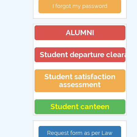
I forgot my password
ALUMNI
Student departure clearan
Student satisfaction
assessment
Student canteen
Request form as per Law