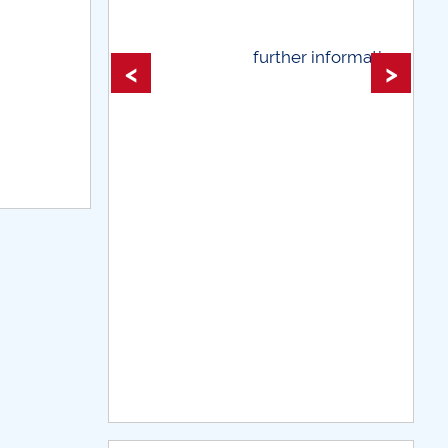
 information...
further information...
<
>