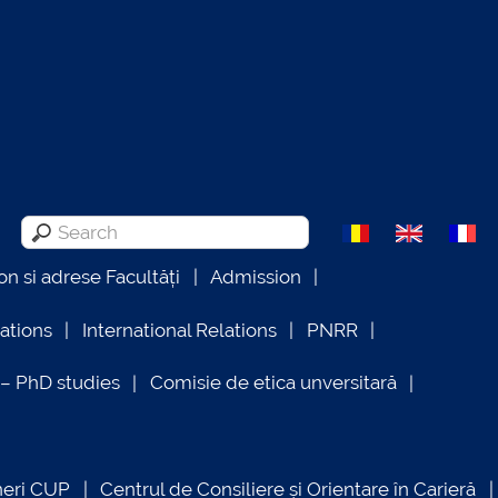
on si adrese Facultăți
Admission
lations
International Relations
PNRR
 PhD studies
Comisie de etica unversitară
neri CUP
Centrul de Consiliere și Orientare în Carieră