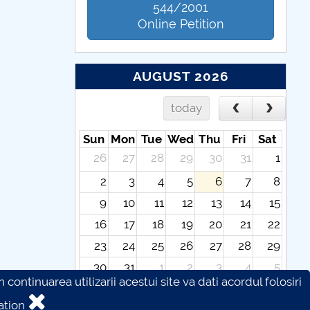
544/2001
Online Petition
AUGUST 2026
today
Sun
Mon
Tue
Wed
Thu
Fri
Sat
26
27
28
29
30
31
1
2
3
4
5
6
7
8
9
10
11
12
13
14
15
16
17
18
19
20
21
22
23
24
25
26
27
28
29
30
31
1
2
3
4
5
continuarea utilizarii acestui site va dati acordul folosiri
ation