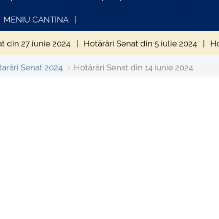
MENIU CANTINA
t din 27 iunie 2024
Hotărâri Senat din 5 iulie 2024
Ho
din 20 septembrie 2024
Hotărâri Senat din 27 septembri
arâri Senat 2024
Hotărâri Senat din 14 iunie 2024
enat din 24 octombrie 2024
Hotărâri Senat din 30 octo
FORMATII ACTE STUDII
CARTA_UNSTPB -
enat din 28 noiembrie 2024
Hotărâri Senat din 13 dece
Consultare publică
in 15 ianuarie 2024
Hotărâri Senat din 26 ianuarie 2024
at din 27 februarie 2024
Hotărâri Senat din 11 martie 2
t din 22 martie 2024
Hotărâri Senat din 28 martie 2024
din 25 aprilie 2024
Hotărâri Senat din 13 mai 2024
Ho