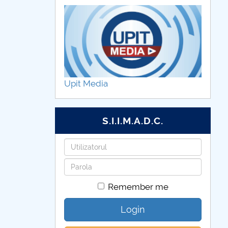
Upit Media
S.I.I.M.A.D.C.
Username
Password
Remember me
Login