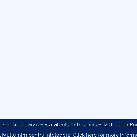
site si numararea vizitatorilor intr-o perioada de timp. Prin 
. Multumim pentru intelegere.
Click here for more inform