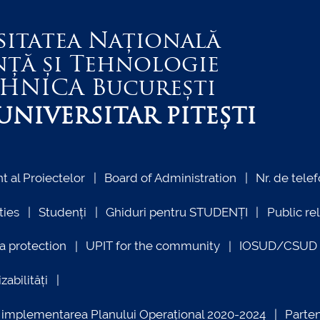
sitatea Națională
nță și Tehnologie
EHNICA
București
NIVERSITAR PITEȘTI
 al Proiectelor
Board of Administration
Nr. de telef
ties
Studenți
Ghiduri pentru STUDENȚI
Public re
a protection
UPIT for the community
IOSUD/CSUD –
zabilități
ind implementarea Planului Operațional 2020-2024
Parte