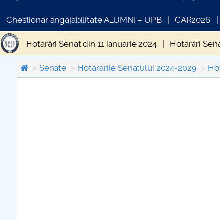
Chestionar angajabilitate ALUMNI – UPB
CAR2026
Hotărâri Senat din 11 ianuarie 2024
Hotărâri Sena
Hotărâri Senat din 31 iulie 2024
Hotărâri Senat 
Senate
Hotararile Senatului 2024-2029
Hot
Hotărâri Senat din 14 octombrie 2024
Hotărâri S
COMUNICAT DE PRESA
IN
Hotărâri Senat din 12 noiembrie 2024
Hotărâri S
PRIMSTUD 26.03.2026
Hotărâri Senat din 30 mai 2024
Hotărâri Senat d
Hotărâri Senat din 9 februarie 2024
Hotărâri Sen
Hotărâri Senat din 18 martie 2024
Hotărâri Sena
Hotărâri Senat din 12 aprilie 2024
Hotărâri Senat 