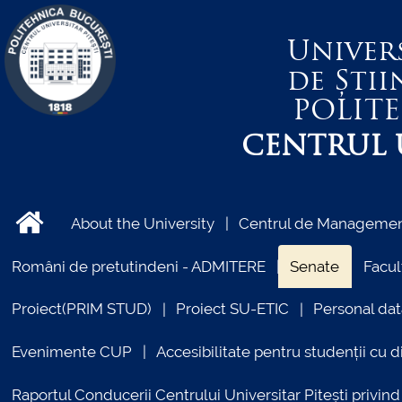
Univer
de Știi
POLIT
CENTRUL U
About the University
Centrul de Management
Români de pretutindeni - ADMITERE
Senate
Facul
Proiect(PRIM STUD)
Proiect SU-ETIC
Personal dat
Evenimente CUP
Accesibilitate pentru studenții cu di
Raportul Conducerii Centrului Universitar Pitești priv