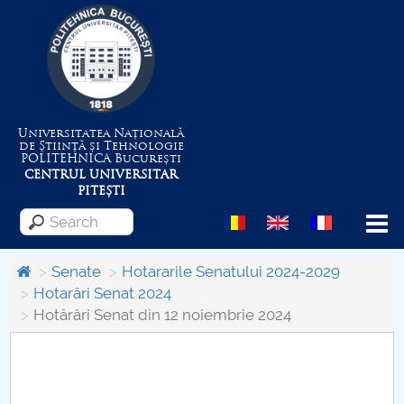
Universitatea Națională
de Știință și Tehnologie
POLITEHNICA
București
CENTRUL UNIVERSITAR
PITEȘTI
Menu
Senate
Hotararile Senatului 2024-2029
Hotarâri Senat 2024
Hotărâri Senat din 12 noiembrie 2024
About the University
Centrul de Management al Proiectelor