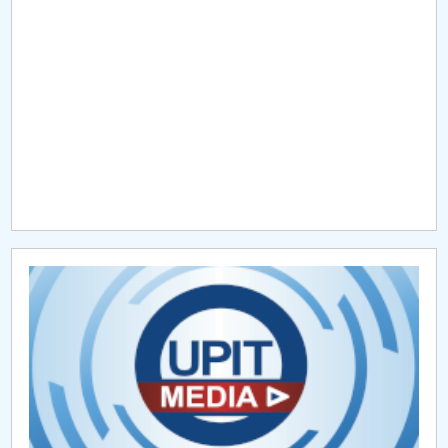
Raportul Conducerii Centrului Universitar Pitești
privind implementarea Planului Operațional 2020-
2024
Parteneri CUP
Centrul de Consiliere și Orientare în Carieră
Chestionar angajabilitate ALUMNI – UPB
CAR2026
MENIU CANTINA
Hotărâri Senat din 11 ianuarie 2024
Hotărâri Senat din 27 iunie 2024