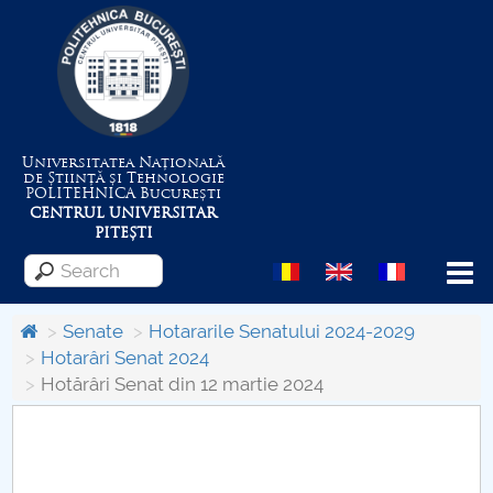
Universitatea Națională
de Știință și Tehnologie
POLITEHNICA
București
CENTRUL UNIVERSITAR
PITEȘTI
Menu
Senate
Hotararile Senatului 2024-2029
Hotarâri Senat 2024
Hotărâri Senat din 12 martie 2024
About the University
Centrul de Management al Proiectelor