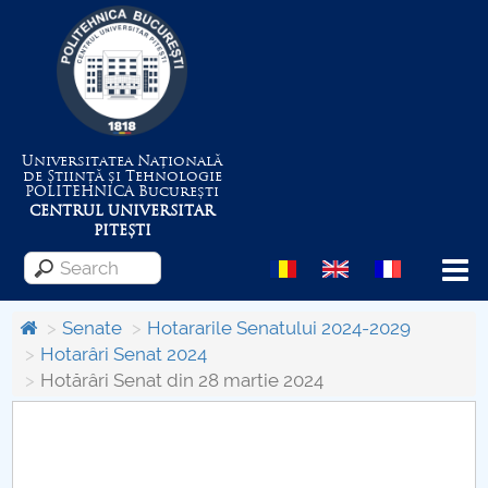
Universitatea Națională
de Știință și Tehnologie
POLITEHNICA
București
CENTRUL UNIVERSITAR
PITEȘTI
Menu
Senate
Hotararile Senatului 2024-2029
Hotarâri Senat 2024
Hotărâri Senat din 28 martie 2024
About the University
Centrul de Management al Proiectelor