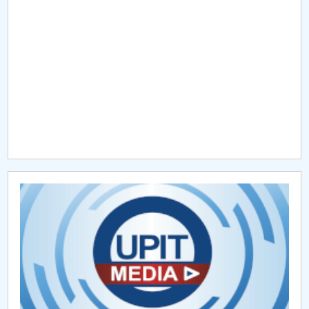
Raportul Conducerii Centrului Universitar Pitești
privind implementarea Planului Operațional 2020-
2024
Parteneri CUP
Centrul de Consiliere și Orientare în Carieră
Chestionar angajabilitate ALUMNI – UPB
CAR2026
MENIU CANTINA
Hotărâri Senat din 11 ianuarie 2024
Hotărâri Senat din 27 iunie 2024