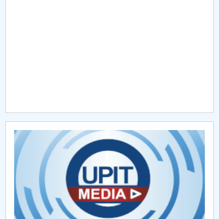
Raportul Conducerii Centrului Universitar Pitești
privind implementarea Planului Operațional 2020-
2024
Parteneri CUP
Centrul de Consiliere și Orientare în Carieră
Chestionar angajabilitate ALUMNI – UPB
CAR2026
MENIU CANTINA
Hotărâri Senat din 11 ianuarie 2024
Hotărâri Senat din 27 iunie 2024