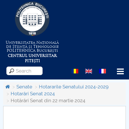
Universitatea Națională
de Știință și Tehnologie
POLITEHNICA
București
CENTRUL UNIVERSITAR
PITEȘTI
Menu
Senate
Hotararile Senatului 2024-2029
Hotarâri Senat 2024
Hotărâri Senat din 22 martie 2024
About the University
Centrul de Management al Proiectelor