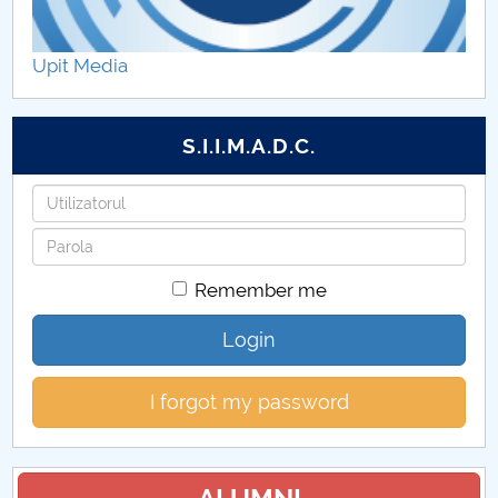
Erasmus Testimonials
Upit Media
Incoming Students
Outgoing Students
S.I.I.M.A.D.C.
Username
Password
Remember me
Login
I forgot my password