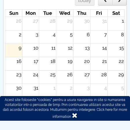
today
Sun
Mon
Tue
Wed
Thu
Fri
Sat
26
27
28
29
30
31
1
2
3
4
5
6
7
8
9
10
11
12
13
14
15
16
17
18
19
20
21
22
23
24
25
26
27
28
29
30
31
1
2
3
4
5
Acest site foloseste "cookies" pentru a usura navigarea in site si numararea
vizitatorilor intr-o perioada de timp. Prin continuarea utilizarii acestui site va
dati acordul folosiri acestora. Multumim pentru intelegere.
Click here for more
information