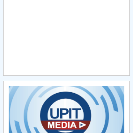
Raportul Conducerii Centrului Universitar Pitești
privind implementarea Planului Operațional 2020-
2024
Parteneri CUP
Centrul de Consiliere și Orientare în Carieră
Chestionar angajabilitate ALUMNI – UPB
CAR2026
MENIU CANTINA
Outgoing Staff
Incoming Staff