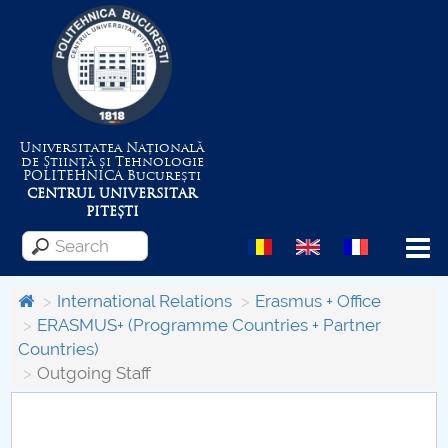
Universitatea Națională
de Știință și Tehnologie
POLITEHNICA
București
CENTRUL UNIVERSITAR
PITEȘTI
Menu
International Relations
Erasmus + Office
ERASMUS+ (Programme Countries + Partner
Countries)
About the University
Outgoing Staff
Centrul de Management al Proiectelor