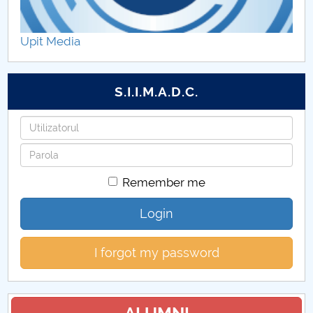
studențești Erasmus+
Upit Media
Selectie studenti
S.I.I.M.A.D.C.
Username
Password
Remember me
Login
I forgot my password