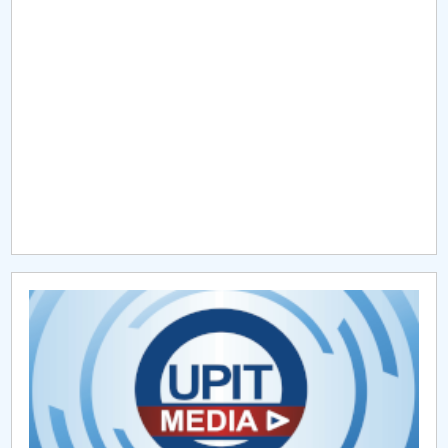
Raportul Conducerii Centrului Universitar Pitești
privind implementarea Planului Operațional 2020-
2024
Parteneri CUP
Centrul de Consiliere și Orientare în Carieră
Chestionar angajabilitate ALUMNI – UPB
CAR2026
MENIU CANTINA
Tot ce trebuie să știți despre mobilitatile
studentesti Erasmus+
Tot ce trebuie să știți despre mobilitățile