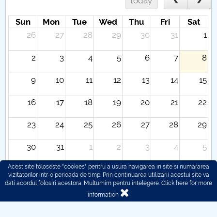
today
Sun
Mon
Tue
Wed
Thu
Fri
Sat
26
27
28
29
30
31
1
2
3
4
5
6
7
8
9
10
11
12
13
14
15
16
17
18
19
20
21
22
23
24
25
26
27
28
29
30
31
1
2
3
4
5
Acest site foloseste "cookies" pentru a usura navigarea in site si numararea
vizitatorilor intr-o perioada de timp. Prin continuarea utilizarii acestui site va
dati acordul folosiri acestora. Multumim pentru intelegere.
Click here for more
information