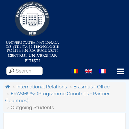
Universitatea Națională
de Știință și Tehnologie
POLITEHNICA
București
CENTRUL UNIVERSITAR
PITEȘTI
Menu
International Relations
Erasmus + Office
ERASMUS+ (Programme Countries + Partner
Countries)
About the University
Outgoing Students
Centrul de Management al Proiectelor