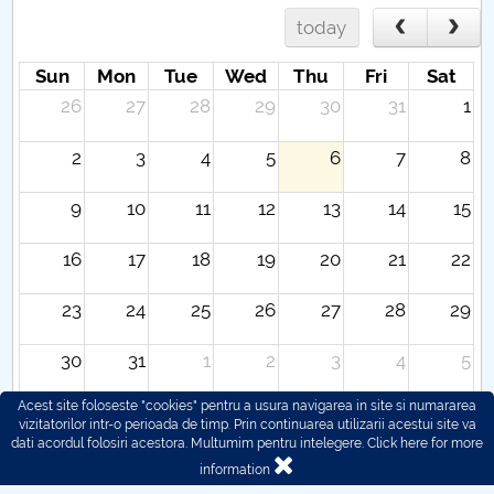
today
Sun
Mon
Tue
Wed
Thu
Fri
Sat
26
27
28
29
30
31
1
2
3
4
5
6
7
8
9
10
11
12
13
14
15
16
17
18
19
20
21
22
23
24
25
26
27
28
29
30
31
1
2
3
4
5
Acest site foloseste "cookies" pentru a usura navigarea in site si numararea
vizitatorilor intr-o perioada de timp. Prin continuarea utilizarii acestui site va
dati acordul folosiri acestora. Multumim pentru intelegere.
Click here for more
information