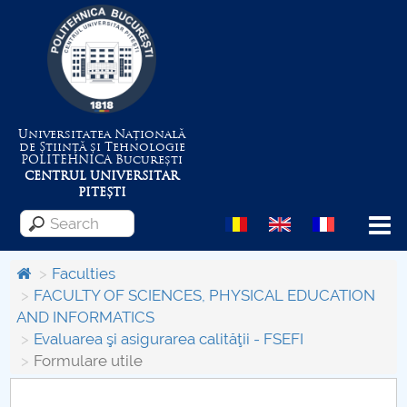
Universitatea Națională
de Știință și Tehnologie
POLITEHNICA
București
CENTRUL UNIVERSITAR
PITEȘTI
Menu
Faculties
FACULTY OF SCIENCES, PHYSICAL EDUCATION
AND INFORMATICS
About the University
Evaluarea şi asigurarea calităţii - FSEFI
Formulare utile
Centrul de Management al Proiectelor