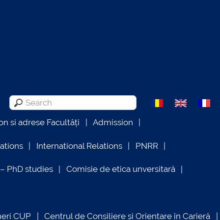
on si adrese Facultăți
Admission
lations
International Relations
PNRR
 PhD studies
Comisie de etica unversitară
neri CUP
Centrul de Consiliere și Orientare în Carieră