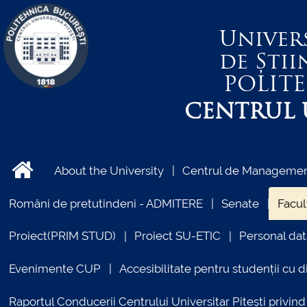
Univer
de Știi
POLIT
CENTRUL U
About the University
Centrul de Management
Români de pretutindeni - ADMITERE
Senate
Facul
Proiect(PRIM STUD)
Proiect SU-ETIC
Personal dat
Evenimente CUP
Accesibilitate pentru studenții cu di
Raportul Conducerii Centrului Universitar Pitești priv