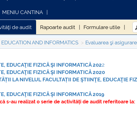
MENIU CANTINA
vităţi de audit
Rapoarte audit
Formulare utile
L EDUCATION AND INFORMATICS
Evaluarea şi asigurarea
E, EDUCAŢIE FIZICĂ ŞI INFORMATICĂ 202
2
INFORMATII ACTE STUDII
CARTA_UNSTPB 
ŢE, EDUCAŢIE FIZICĂ ŞI INFORMATICĂ 2020
Consultare publ
ȚII LA NIVELUL FACULTAȚII DE ŞTIINŢE, EDUCAŢIE FIZ
E, EDUCAŢIE FIZICĂ ŞI INFORMATICĂ 2019
ă s-au realizat o serie de activități de audit referitoare la: