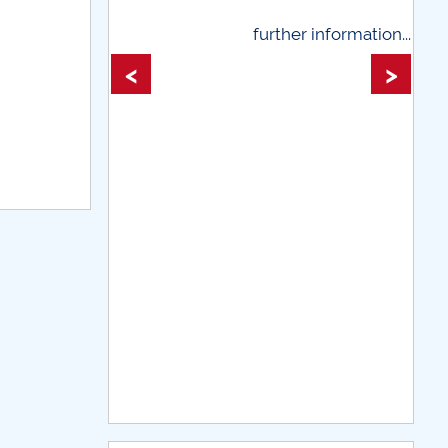
her information...
further information...
<
>