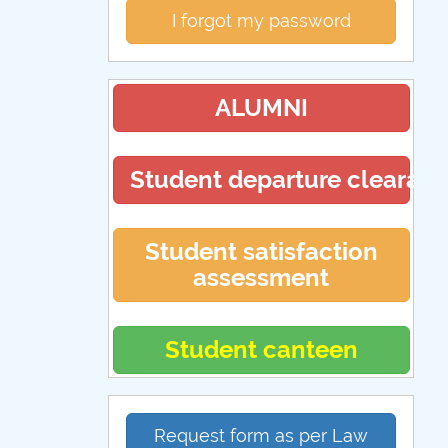
I forgot my password
ALUMNI
Student departure clearan
Student satisfaction
assessment
Student canteen
Request form as per Law