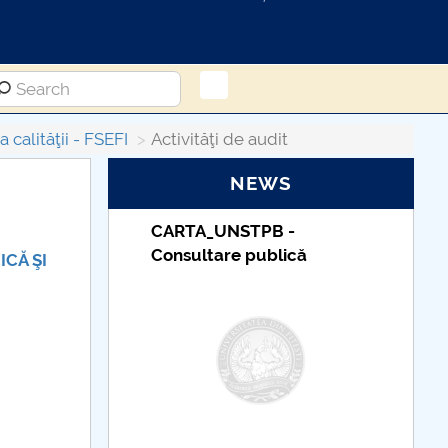
 calităţii - FSEFI
Activităţi de audit
NEWS
-
Taxe de școlarizare
ică
indexate – Centrul
ICĂ ŞI
Universitar Pitești