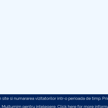
site si numararea vizitatorilor intr-o perioada de timp. Prin 
. Multumim pentru intelegere.
Click here for more inform