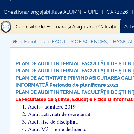
Chestionar angajabilitate ALUMNI – UPB
CAR2026
Comisiile de Evaluare şi Asigurarea Calităţii
Acti
Faculties
FACULTY OF SCIENCES, PHYSICA
PLAN DE AUDIT INTERN AL FACULTĂŢII DE ŞTIINŢ
COMUNICAT DE PRESA
PLAN DE AUDIT INTERN AL FACULTĂŢII DE ŞTIIN
PRIMSTUD 26.03.2026
PLAN DE ACTIVITATE PRIVIND ASIGURAREA CALITĂ
INFORMATCĂ Perioada de planificare 2021
PLAN DE AUDIT INTERN AL FACULTĂŢII DE ŞTIINŢ
La Facultatea de Științe, Educație Fizică și Informatic
1. Audit - admitere 2019
2. Audit activitati de secretariat
3. Audit fise de disciplina
4. Audit M3 - teme de licenta