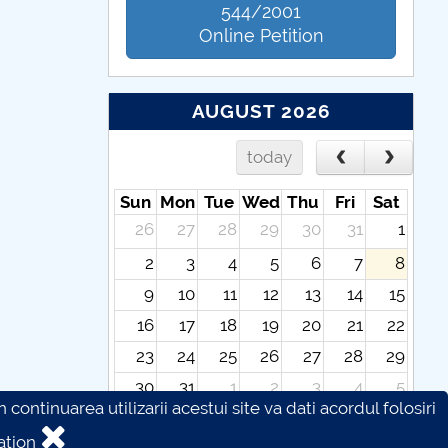
544/2001
Online Petition
AUGUST 2026
today
Sun
Mon
Tue
Wed
Thu
Fri
Sat
26
27
28
29
30
31
1
2
3
4
5
6
7
8
9
10
11
12
13
14
15
16
17
18
19
20
21
22
23
24
25
26
27
28
29
30
31
1
2
3
4
5
continuarea utilizarii acestui site va dati acordul folosiri
ation