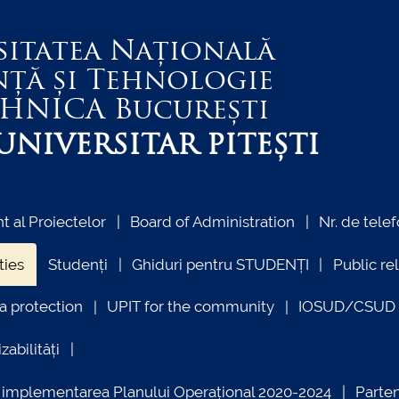
sitatea Națională
nță și Tehnologie
EHNICA
București
NIVERSITAR PITEȘTI
 al Proiectelor
Board of Administration
Nr. de telef
ties
Studenți
Ghiduri pentru STUDENȚI
Public re
a protection
UPIT for the community
IOSUD/CSUD –
zabilități
ind implementarea Planului Operațional 2020-2024
Parte