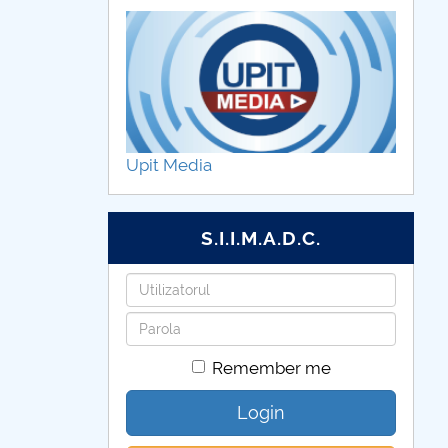
Upit Media
S.I.I.M.A.D.C.
Username
Password
Remember me
Login