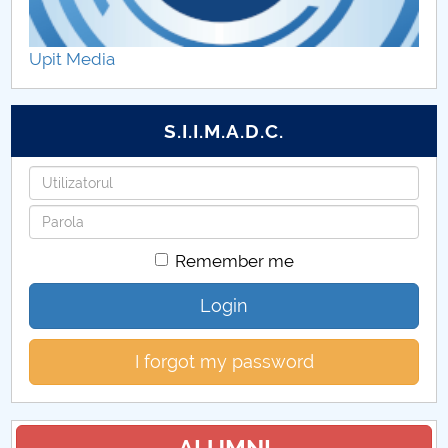
Practică studenți
Upit Media
S.I.I.M.A.D.C.
Username
Password
Remember me
Login
I forgot my password