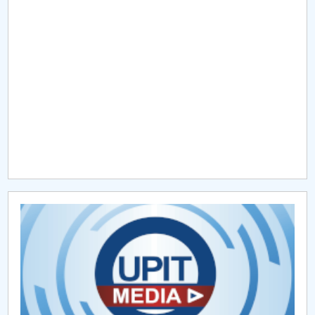
Raportul Conducerii Centrului Universitar Pitești
privind implementarea Planului Operațional 2020-
2024
Parteneri CUP
Centrul de Consiliere și Orientare în Carieră
Chestionar angajabilitate ALUMNI – UPB
CAR2026
MENIU CANTINA
Ghidul studentului
Cercuri științifice studențești