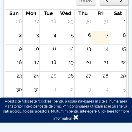
today
Sun
Mon
Tue
Wed
Thu
Fri
Sat
26
27
28
29
30
31
1
2
3
4
5
6
7
8
9
10
11
12
13
14
15
16
17
18
19
20
21
22
23
24
25
26
27
28
29
30
31
1
2
3
4
5
Acest site foloseste "cookies" pentru a usura navigarea in site si numararea
vizitatorilor intr-o perioada de timp. Prin continuarea utilizarii acestui site va
dati acordul folosiri acestora. Multumim pentru intelegere.
Click here for more
information