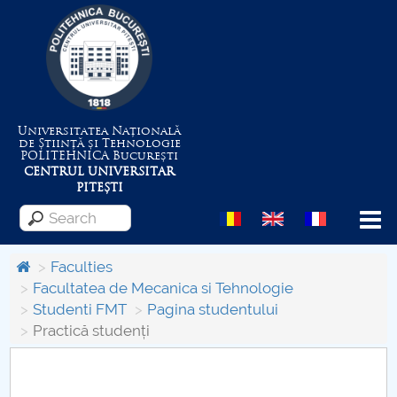
Universitatea Națională
de Știință și Tehnologie
POLITEHNICA
București
CENTRUL UNIVERSITAR
PITEȘTI
Menu
Faculties
Facultatea de Mecanica si Tehnologie
Studenti FMT
Pagina studentului
About the University
Practică studenți
Centrul de Management al Proiectelor