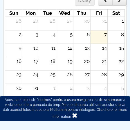
today
Sun
Mon
Tue
Wed
Thu
Fri
Sat
26
27
28
29
30
31
1
2
3
4
5
6
7
8
9
10
11
12
13
14
15
16
17
18
19
20
21
22
23
24
25
26
27
28
29
30
31
1
2
3
4
5
Acest site foloseste "cookies" pentru a usura navigarea in site si numararea
vizitatorilor intr-o perioada de timp. Prin continuarea utilizarii acestui site va
dati acordul folosiri acestora. Multumim pentru intelegere.
Click here for more
information