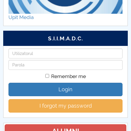
Practică studenți
Upit Media
S.I.I.M.A.D.C.
Username
Password
Remember me
Login
I forgot my password