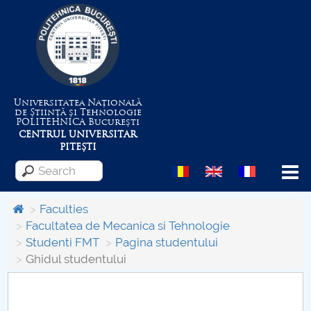
Universitatea Națională
de Știință și Tehnologie
POLITEHNICA
București
CENTRUL UNIVERSITAR
PITEȘTI
Menu
Faculties
Facultatea de Mecanica si Tehnologie
Studenti FMT
Pagina studentului
About the University
Ghidul studentului
Centrul de Management al Proiectelor