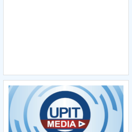
Raportul Conducerii Centrului Universitar Pitești
privind implementarea Planului Operațional 2020-
2024
Parteneri CUP
Centrul de Consiliere și Orientare în Carieră
Chestionar angajabilitate ALUMNI – UPB
CAR2026
MENIU CANTINA
Ghidul studentului
Cercuri științifice studențești