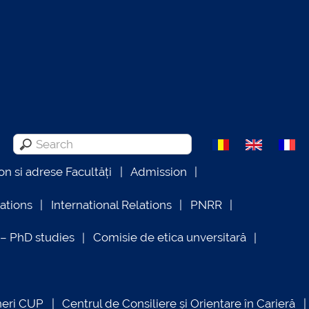
on si adrese Facultăți
Admission
lations
International Relations
PNRR
 PhD studies
Comisie de etica unversitară
neri CUP
Centrul de Consiliere și Orientare în Carieră