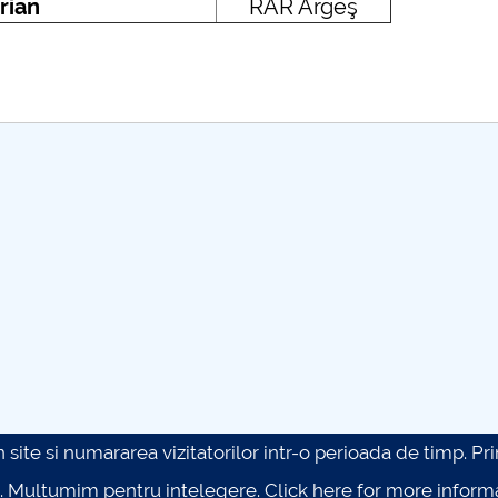
rian
RAR Argeş
site si numararea vizitatorilor intr-o perioada de timp. Prin 
. Multumim pentru intelegere.
Click here for more inform