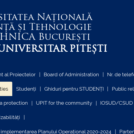
sitatea Națională
nță și Tehnologie
EHNICA
București
NIVERSITAR PITEȘTI
 al Proiectelor
Board of Administration
Nr. de telef
ties
Studenți
Ghiduri pentru STUDENȚI
Public re
a protection
UPIT for the community
IOSUD/CSUD –
zabilități
ind implementarea Planului Operațional 2020-2024
Parte