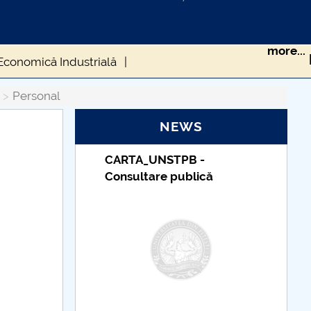
more...
 Economică Industrială
nate
Colaborări internaționale DFMI
Personal
NEWS
erie vechile staff-uri
Adresa DFMI
B -
Taxe de școlarizare
lică
indexate – Centrul
Universitar Pitești