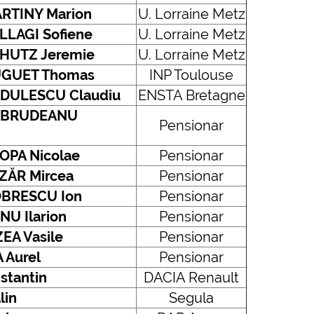
RTINY Marion
U. Lorraine Metz
LLAGI Sofiene
U. Lorraine Metz
HUTZ Jeremie
U. Lorraine Metz
GUET Thomas
INP Toulouse
DULESCU Claudiu
ENSTA Bretagne
ABRUDEANU
Pensionar
OPA Nicolae
Pensionar
ZĂR Mircea
Pensionar
BRESCU Ion
Pensionar
NU Ilarion
Pensionar
ZEA Vasile
Pensionar
 Aurel
Pensionar
tantin
DACIA Renault
lin
Segula