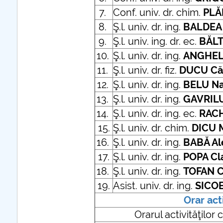
7.
Conf. univ. dr. chim.
PLĂ
further information...
8.
Ş.l. univ. dr. ing.
BALDEA
9.
Ş.l. univ. ing. dr. ec.
BĂLT
10.
Ş.l. univ. dr. ing.
ANGHEL 
11.
Ş.l. univ. dr. fiz.
DUCU Căt
12.
Ş.l. univ. dr. ing.
BELU Na
13.
Ş.l. univ. dr. ing.
GAVRIL
14.
Ş.l. univ. dr. ing. ec.
RAC
15.
Ş.l. univ. dr. chim.
DICU
16.
Ş.l. univ. dr. ing.
BABĂ Al
17.
Ş.l. univ. dr. ing.
POPA Cl
18.
Ş.l. univ. dr. ing.
TOFAN C
19.
Asist. univ. dr. ing.
SICOE
Orar act
Orarul activităţilor