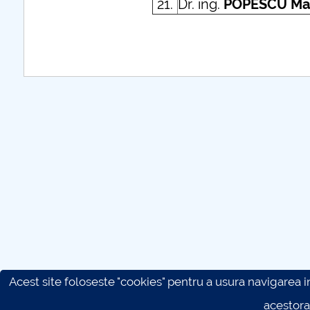
21.
Dr. ing.
POPESCU Ma
Acest site foloseste "cookies" pentru a usura navigarea in 
acestora