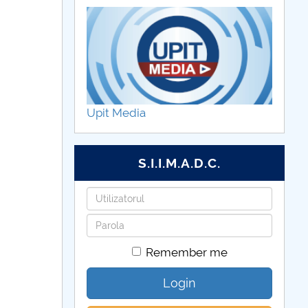
Upit Media
S.I.I.M.A.D.C.
Username
Password
Remember me
Login