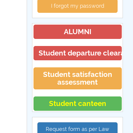
I forgot my password
ALUMNI
Student departure clearan
Student satisfaction
assessment
Student canteen
Request form as per Law