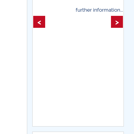
rther information...
further information...
<
>