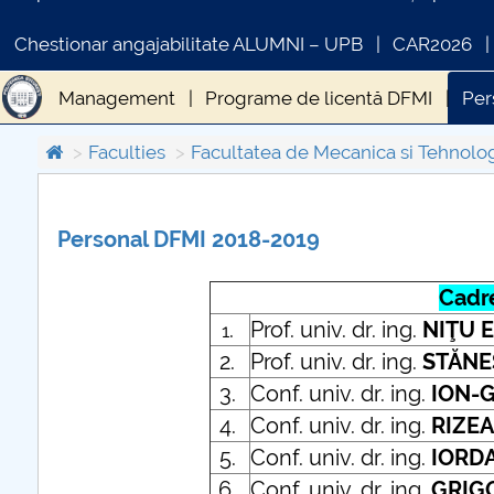
Chestionar angajabilitate ALUMNI – UPB
CAR2026
Management
Programe de licentă DFMI
Per
Mecatronica sistemelor de fabricatie ro
Progra
Faculties
Facultatea de Mecanica si Tehnolo
Indrumare ani studii
Cercetare științifică
Mana
Personal DFMI 2018-2019
COMUNICAT DE PRESA
Proiectul privind Învăţământul Secundar (ROSE)
PRIMSTUD 26.03.2026
Cadre
.
Prof. univ. dr. ing.
NIŢU E
1
2.
Prof. univ. dr. ing.
STĂNE
3.
Conf. univ. dr. ing.
ION-G
4.
Conf. univ. dr. ing.
RIZEA
5.
Conf. univ. dr. ing.
IORDA
6.
Conf. univ. dr. ing.
GRIGO