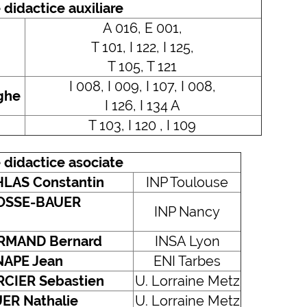
 didactice auxiliare
A 016, E 001,
T 101, I 122, I 125,
T 105, T 121
I 008, I 009, I 107, I 008,
ghe
I 126, I 134 A
T 103, I 120 , I 109
 didactice asociate
LAS Constantin
INP Toulouse
OSSE-BAUER
INP Nancy
RMAND Bernard
INSA Lyon
NAPE Jean
ENI Tarbes
CIER Sebastien
U. Lorraine Metz
ER Nathalie
U. Lorraine Metz