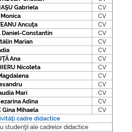
further information...
IAŞU Gabriela
CV
fu
 Monica
CV
EANU Ancuţa
CV
Daniel-Constantin
CV
ălin Marian
CV
dia
CV
UŢĂ Ana
CV
HIERU
Nicoleta
CV
Magdalena
CV
exandru
CV
audia Mari
CV
ezarina Adina
CV
 Gina Mihaela
CV
ivităţi cadre didactice
 cu studenţii ale cadrelor didactice