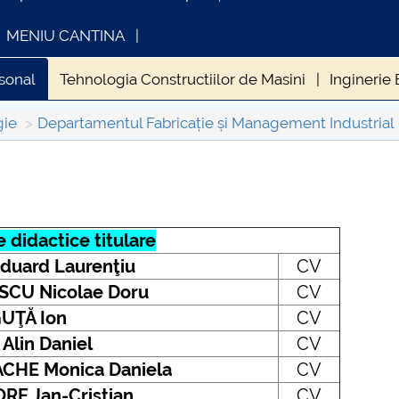
MENIU CANTINA
sonal
Tehnologia Constructiilor de Masini
Inginerie
me de master DFMI
Programe postuniversitare coordo
gie
Departamentul Fabricație și Management Industrial
gementul calităţii
Studenti DFMI
Absolventi
Gal
INFORMATII ACTE STUDII
CARTA_UNSTP
Proiectul privind Învăţământul Secundar (ROSE)
Consultare pub
 didactice titulare
duard Laurenţiu
CV
SCU Nicolae Doru
CV
UŢĂ Ion
CV
 Alin Daniel
CV
CHE Monica Daniela
CV
RE Jan-Cristian
CV