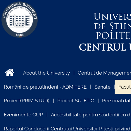
Univer
de Știi
POLIT
CENTRUL U
About the University
Centrul de Management
Români de pretutindeni - ADMITERE
Senate
Facul
Proiect(PRIM STUD)
Proiect SU-ETIC
Personal dat
Evenimente CUP
Accesibilitate pentru studenții cu di
Raportul Conducerii Centrului Universitar Pitești priv