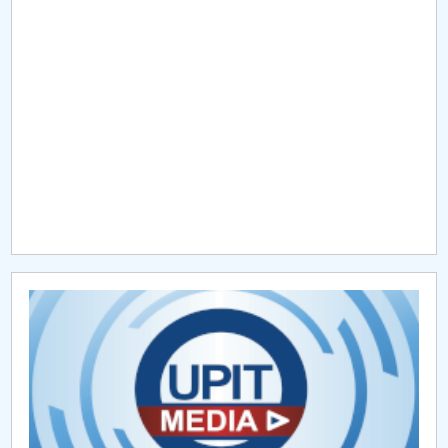
Raportul Conducerii Centrului Universitar Pitești
privind implementarea Planului Operațional 2020-
2024
Parteneri CUP
Centrul de Consiliere și Orientare în Carieră
Chestionar angajabilitate ALUMNI – UPB
CAR2026
MENIU CANTINA
Management departament
Personal