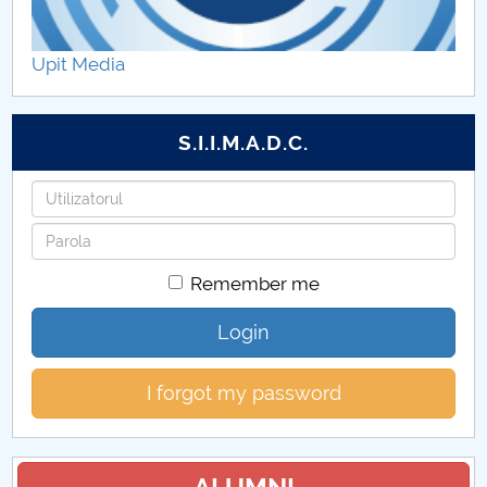
DISTINCTIO
Upit Media
Programe de licenta DAT
Programe de master DAT
S.I.I.M.A.D.C.
Congres CAR
Username
Password
Cercetare stiintifica DAT
Remember me
Sesiunea de comunicări studențești
Login
Arena opiniilor
I forgot my password
Proiect studentesc KLC
Proiect studentesc - formula EASTER