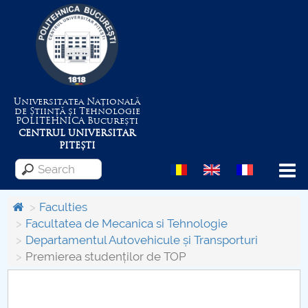
Universitatea Națională
de Știință și Tehnologie
POLITEHNICA
București
CENTRUL UNIVERSITAR
PITEȘTI
Menu
Faculties
Facultatea de Mecanica si Tehnologie
Departamentul Autovehicule și Transporturi
About the University
Premierea studenților de TOP
Centrul de Management al Proiectelor