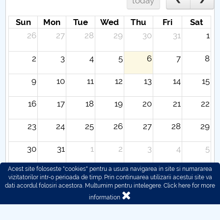
today
Sun
Mon
Tue
Wed
Thu
Fri
Sat
26
27
28
29
30
31
1
2
3
4
5
6
7
8
9
10
11
12
13
14
15
16
17
18
19
20
21
22
23
24
25
26
27
28
29
30
31
1
2
3
4
5
Acest site foloseste "cookies" pentru a usura navigarea in site si numararea
vizitatorilor intr-o perioada de timp. Prin continuarea utilizarii acestui site va
dati acordul folosiri acestora. Multumim pentru intelegere.
Click here for more
information