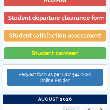
ALUMNI
Salonul Student Auto
Premierea studenților de TOP
Student departure clearance form
Școala de vară - INTRODUCERE ÎN TAINELE
INGINERIEI AUTOMOBILULUI
Student satisfaction assessment
Student canteen
Request form as per Law 544/2001
Online Petition
AUGUST 2026