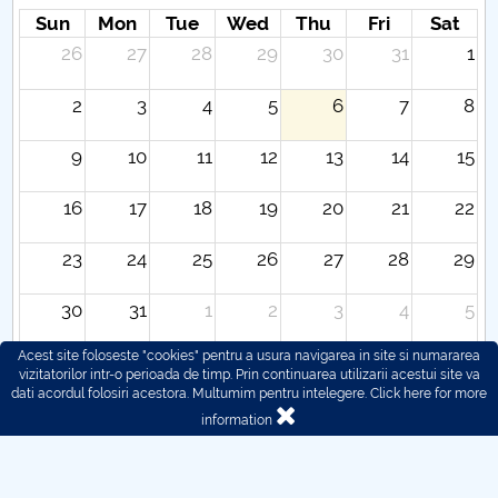
Sun
Mon
Tue
Wed
Thu
Fri
Sat
26
27
28
29
30
31
1
2
3
4
5
6
7
8
9
10
11
12
13
14
15
16
17
18
19
20
21
22
23
24
25
26
27
28
29
30
31
1
2
3
4
5
Acest site foloseste "cookies" pentru a usura navigarea in site si numararea
vizitatorilor intr-o perioada de timp. Prin continuarea utilizarii acestui site va
dati acordul folosiri acestora. Multumim pentru intelegere.
Click here for more
information