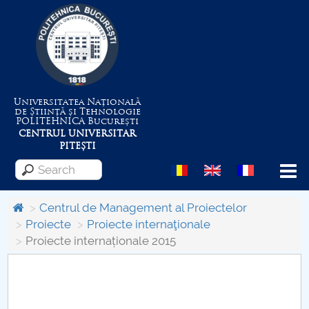
Universitatea Națională
de Știință și Tehnologie
POLITEHNICA
București
CENTRUL UNIVERSITAR
PITEȘTI
Menu
Centrul de Management al Proiectelor
Proiecte
Proiecte internaţionale
Proiecte internaționale 2015
About the University
Centrul de Management al Proiectelor