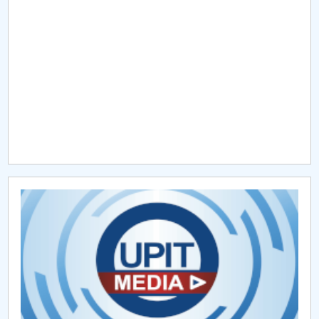
Raportul Conducerii Centrului Universitar Pitești
privind implementarea Planului Operațional 2020-
2024
Parteneri CUP
Centrul de Consiliere și Orientare în Carieră
Chestionar angajabilitate ALUMNI – UPB
CAR2026
MENIU CANTINA
Proiecte internaționale 2018
Proiecte internaționale 2022