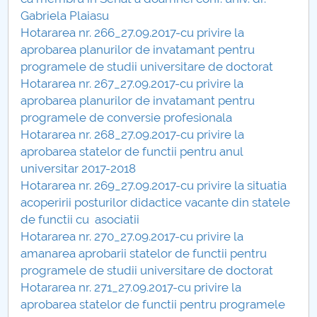
Consiliul de Administratie
Gabriela Plaiasu
Hotararea nr. 266_27.09.2017-cu privire la
Nr. de telefon si adrese Facultăți
aprobarea planurilor de invatamant pentru
programele de studii universitare de doctorat
Admitere
Hotararea nr. 267_27.09.2017-cu privire la
aprobarea planurilor de invatamant pentru
Români de pretutindeni - ADMITERE
programele de conversie profesionala
Hotararea nr. 268_27.09.2017-cu privire la
Senat
aprobarea statelor de functii pentru anul
universitar 2017-2018
Facultăți
Hotararea nr. 269_27.09.2017-cu privire la situatia
acoperirii posturilor didactice vacante din statele
Studenți
de functii cu asociatii
Hotararea nr. 270_27.09.2017-cu privire la
Ghiduri pentru STUDENȚI
amanarea aprobarii statelor de functii pentru
programele de studii universitare de doctorat
Relații Publice
Hotararea nr. 271_27.09.2017-cu privire la
aprobarea statelor de functii pentru programele
Relații Internaționale