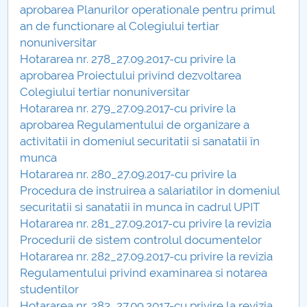
aprobarea Planurilor operationale pentru primul
Raportul Conducerii Centrului Universitar Pitești
an de functionare al Colegiului tertiar
privind implementarea Planului Operațional 2020-
nonuniversitar
2024
Hotararea nr. 278_27.09.2017-cu privire la
aprobarea Proiectului privind dezvoltarea
Parteneri CUP
Colegiului tertiar nonuniversitar
Hotararea nr. 279_27.09.2017-cu privire la
Centrul de Consiliere și Orientare în Carieră
aprobarea Regulamentului de organizare a
activitatii in domeniul securitatii si sanatatii în
Chestionar angajabilitate ALUMNI – UPB
munca
Hotararea nr. 280_27.09.2017-cu privire la
CAR2026
Procedura de instruirea a salariatilor in domeniul
securitatii si sanatatii în munca în cadrul UPIT
MENIU CANTINA
Hotararea nr. 281_27.09.2017-cu privire la revizia
Procedurii de sistem controlul documentelor
Hotarari Senat din 30 octombrie 2017
Hotararea nr. 282_27.09.2017-cu privire la revizia
Regulamentului privind examinarea si notarea
Hotarari Senat 13 iulie 2017
studentilor
Hotararea nr. 283_27.09.2017-cu privire la revizia