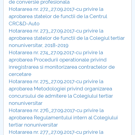
de conversie profesionala
Hotararea nr. 272_27.09.2017-cu privire la
PNRR
aprobarea statelor de functii de la Centrul
CRC&D-Auto
Proiect PRIM STUD
Hotararea nr. 273_27.09.2017-cu privire la
aprobarea statelor de functii de la Colegiul tertiar
Proiect SU-ETIC
nonuniversitar, 2018-2019
Hotararea nr. 274_27.09.2017-cu privire la
Protecția datelor personale
aprobarea Procedurii operationale privind
inregistrarea si monitorizarea contractelor de
UNIVERSITATE pentru comunitate
cercetare
Hotararea nr. 275_27.09.2017-cu privire la
IOSUD/CSUD-Doctorate
aprobarea Metodologiei privind organizarea
concursului de admitere la Colegiului tertiar
Comisie de etica unversitară
nonuniversitar
Hotararea nr. 276_27.09.2017-cu privire la
Evenimente CUP
aprobarea Regulamentului intern al Colegiului
tertiar nonuniversitar
Accesibilitate pentru studenții cu dizabilități
Hotararea nr. 277_27.09.2017-cu privire la