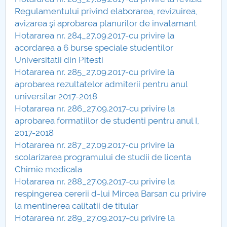
Regulamentului privind elaborarea, revizuirea,
Hotărâri Senat din 6 martie 2017
avizarea şi aprobarea planurilor de invatamant
Hotararea nr. 284_27.09.2017-cu privire la
Hotărâri Senat din 30 ianuarie 2017
acordarea a 6 burse speciale studentilor
Universitatii din Pitesti
Hotărâri Senat din 8 februarie 2017
Hotararea nr. 285_27.09.2017-cu privire la
aprobarea rezultatelor admiterii pentru anul
Hotarari Senat 27 martie 2017
universitar 2017-2018
Hotararea nr. 286_27.09.2017-cu privire la
Hotarari Senat 24 aprilie 2017
aprobarea formatiilor de studenti pentru anul I,
2017-2018
Hotărâri Senat din 22 mai 2017
Hotararea nr. 287_27.09.2017-cu privire la
scolarizarea programului de studii de licenta
Hotărări Senat din 19 iunie 2017
Chimie medicala
Hotararea nr. 288_27.09.2017-cu privire la
Hotărâri Senat din 15 septembrie 2017
respingerea cererii d-lui Mircea Barsan cu privire
la mentinerea calitatii de titular
Hotărâri Senat din 27 septembrie 2017
Hotararea nr. 289_27.09.2017-cu privire la