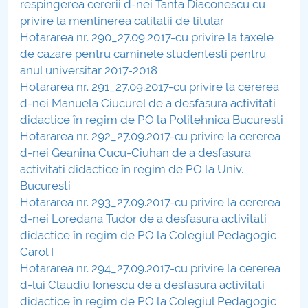
respingerea cererii d-nei Tanta Diaconescu cu
Hotărâri Senat din 27 noiembrie 2017
privire la mentinerea calitatii de titular
Hotararea nr. 290_27.09.2017-cu privire la taxele
Hotărări Senat din 18 decembrie 2017
de cazare pentru caminele studentesti pentru
anul universitar 2017-2018
Hotararea nr. 291_27.09.2017-cu privire la cererea
d-nei Manuela Ciucurel de a desfasura activitati
didactice în regim de PO la Politehnica Bucuresti
Hotararea nr. 292_27.09.2017-cu privire la cererea
d-nei Geanina Cucu-Ciuhan de a desfasura
activitati didactice în regim de PO la Univ.
Bucuresti
Hotararea nr. 293_27.09.2017-cu privire la cererea
d-nei Loredana Tudor de a desfasura activitati
didactice în regim de PO la Colegiul Pedagogic
Carol I
Hotararea nr. 294_27.09.2017-cu privire la cererea
d-lui Claudiu Ionescu de a desfasura activitati
didactice în regim de PO la Colegiul Pedagogic