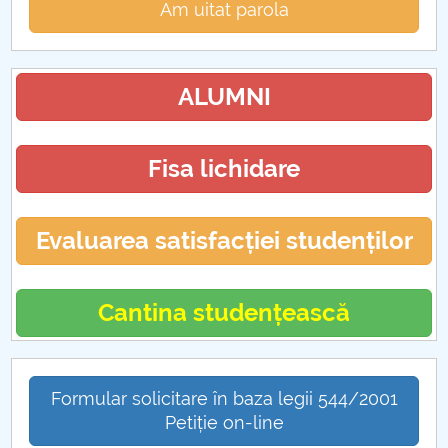
Am uitat parola
ALUMNI
Fisa lichidare
Evaluarea satisfacției studenților
Cantina studențească
Formular solicitare în baza legii 544/2001
Petiție on-line