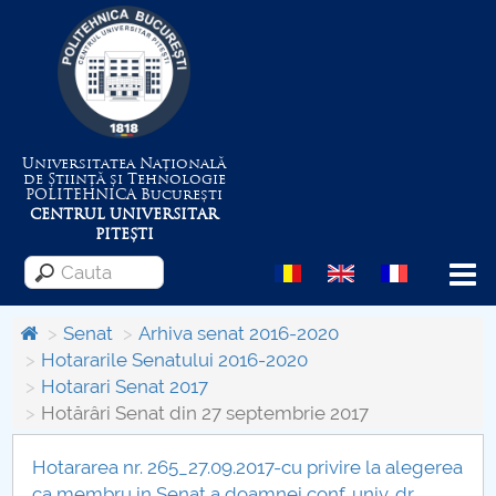
Universitatea Națională
de Știință și Tehnologie
POLITEHNICA
București
CENTRUL UNIVERSITAR
PITEȘTI
Menu
Senat
Arhiva senat 2016-2020
Hotararile Senatului 2016-2020
Hotarari Senat 2017
Despre Universitate
Hotărâri Senat din 27 septembrie 2017
Centrul de Management al Proiectelor
Hotararea nr. 265_27.09.2017-cu privire la alegerea
ca membru in Senat a doamnei conf. univ. dr.