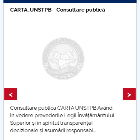
Taxe de școlarizare indexate – Centrul
Universitar Pitești
<
>
Taxe de școlarizare indexate Taxele se pot
plăti și cu cardul
mai multe informatii...