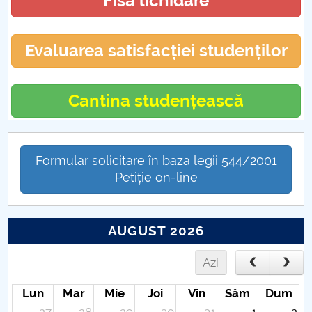
Fisa lichidare
Evaluarea satisfacției studenților
Cantina studențească
Formular solicitare în baza legii 544/2001
Petiție on-line
AUGUST 2026
Azi
Lun
Mar
Mie
Joi
Vin
Sâm
Dum