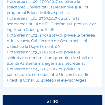
Hotararea nr. 100_27.03.2017-cu privire la
Hotărâri Senat din 27 noiembrie 2017
solicitarea Universitatii „1 Decembrie 1918” pt.
programul Educatie fizica sportiva
Hotărări Senat din 18 decembrie 2017
Hotararea nr. 101_27.03.2017-cu privire la
acordarea titlului de DHC domnului prof. univ. dr.
ing. Florin Gheorghe FILIP
Hotararea nr. 102_27.03.2017-cu privire la cererea
d-lui Neacsu Catalin de a desfasura activitati
didactice la Departamentul AT
Hotararea nr. 103_27.03.2017-cu privire la
schimbarea denumirii programului de studii de
licenta Asistenta manageriala si secretariat
Hotararea nr. 104_27.03.2017-cu privire la
contractul de comodat intre Universtatea din
Pitesti si Consiliul judetean al elevilor Arges
STIRI