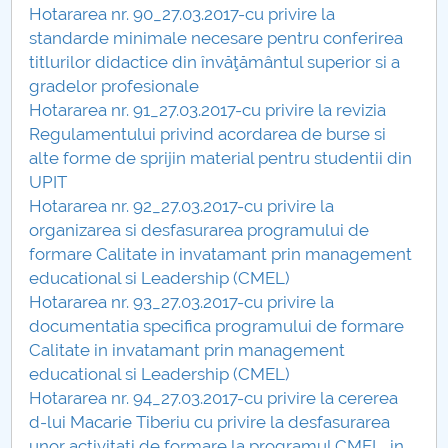
Hotararea nr. 90_27.03.2017-cu privire la
Raportul Conducerii Centrului Universitar Pitești
standarde minimale necesare pentru conferirea
privind implementarea Planului Operațional 2020-
titlurilor didactice din învăţământul superior si a
2024
gradelor profesionale
Hotararea nr. 91_27.03.2017-cu privire la revizia
Parteneri CUP
Regulamentului privind acordarea de burse si
alte forme de sprijin material pentru studentii din
Centrul de Consiliere și Orientare în Carieră
UPIT
Hotararea nr. 92_27.03.2017-cu privire la
Chestionar angajabilitate ALUMNI – UPB
organizarea si desfasurarea programului de
formare Calitate in invatamant prin management
CAR2026
educational si Leadership (CMEL)
Hotararea nr. 93_27.03.2017-cu privire la
MENIU CANTINA
documentatia specifica programului de formare
Calitate in invatamant prin management
Hotarari Senat din 30 octombrie 2017
educational si Leadership (CMEL)
Hotararea nr. 94_27.03.2017-cu privire la cererea
Hotarari Senat 13 iulie 2017
d-lui Macarie Tiberiu cu privire la desfasurarea
unor activitati de formare la programul CMEL, in