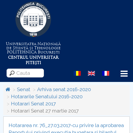
Universitatea Națională
de Știință și Tehnologie
POLITEHNICA
București
CENTRUL UNIVERSITAR
PITEȘTI
Menu
Senat
Arhiva senat 2016-2020
Hotararile Senatului 2016-2020
Hotarari Senat 2017
Despre Universitate
Hotarari Senat 27 martie 2017
Centrul de Management al Proiectelor
Hotararea nr. 76_27.03.2017-cu privire la aprobarea
Raportului privind executia bugetara si bilantul