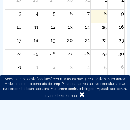
27
28
29
30
31
1
2
3
4
5
6
7
8
9
10
11
12
13
14
15
16
17
18
19
20
21
22
23
24
25
26
27
28
29
30
31
1
2
3
4
5
6
Acest site foloseste "cookies" pentru a usura navigarea in site si numararea
vizitatorilor intr-o perioada de timp. Prin continuarea utilizarii acestui site va
dati acordul folosiri acestora. Multumim pentru intelegere.
Apasati aici pentru
mai multe informatii.
© 2016 - 2026 POLITEHNICA București - Centrul