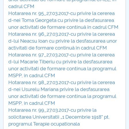
cadrul CFM
Hotărâri Senat din 6 martie 2017
Hotararea nr. 95_27.03.2017-cu privire la cererea
d-nei Toma Georgeta cu privire la desfasurarea
Hotărâri Senat din 30 ianuarie 2017
unor activitati de formare continuă în cadrul CFM
Hotararea nr. 96_27.03.2017-cu privire la cererea
Hotărâri Senat din 8 februarie 2017
d-lui Neacsu Ioan cu privire la desfasurarea unor
activitati de formare continuă în cadrul CFM
Hotarari Senat 27 martie 2017
Hotararea nr. 97_27.03.2017-cu privire la cererea
d-lui Macarie Tiberiu cu privire la desfasurarea
Hotarari Senat 24 aprilie 2017
unor activitati de formare continua la programul
MSPP, in cadrul CFM
Hotărâri Senat din 22 mai 2017
Hotararea nr. 98_27.03.2017-cu privire la cererea
d-nei Usurelu Mariana privire la desfasurarea
Hotărări Senat din 19 iunie 2017
unor activitati de formare continua la programul
MSPP, in cadrul CFM
Hotărâri Senat din 15 septembrie 2017
Hotararea nr. 99_27.03.2017-cu privire la
solicitarea Universitatii „1 Decembrie 1918” pt.
Hotărâri Senat din 27 septembrie 2017
programul Terapie ocupationala