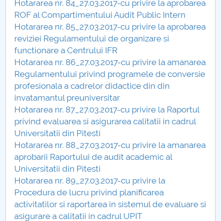
Hotararea nr. 84_27.03.2017-cu privire la aprobarea
ROF al Compartimentului Audit Public Intern
PNRR
Hotararea nr. 85_27.03.2017-cu privire la aprobarea
reviziei Regulamentului de organizare si
Proiect PRIM STUD
functionare a Centrului IFR
Hotararea nr. 86_27.03.2017-cu privire la amanarea
Proiect SU-ETIC
Regulamentului privind programele de conversie
profesionala a cadrelor didactice din din
Protecția datelor personale
invatamantul preuniversitar
Hotararea nr. 87_27.03.2017-cu privire la Raportul
UNIVERSITATE pentru comunitate
privind evaluarea si asigurarea calitatii in cadrul
Universitatii din Pitesti
IOSUD/CSUD-Doctorate
Hotararea nr. 88_27.03.2017-cu privire la amanarea
aprobarii Raportului de audit academic al
Comisie de etica unversitară
Universitatii din Pitesti
Hotararea nr. 89_27.03.2017-cu privire la
Evenimente CUP
Procedura de lucru privind planificarea
activitatilor si raportarea in sistemul de evaluare si
Accesibilitate pentru studenții cu dizabilități
asigurare a calitatii in cadrul UPIT