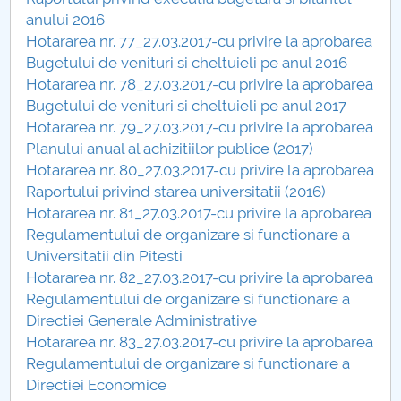
Consiliul de Administratie
anului 2016
Hotararea nr. 77_27.03.2017-cu privire la aprobarea
Nr. de telefon si adrese Facultăți
Bugetului de venituri si cheltuieli pe anul 2016
Hotararea nr. 78_27.03.2017-cu privire la aprobarea
Admitere
Bugetului de venituri si cheltuieli pe anul 2017
Hotararea nr. 79_27.03.2017-cu privire la aprobarea
Români de pretutindeni - ADMITERE
Planului anual al achizitiilor publice (2017)
Hotararea nr. 80_27.03.2017-cu privire la aprobarea
Senat
Raportului privind starea universitatii (2016)
Hotararea nr. 81_27.03.2017-cu privire la aprobarea
Facultăți
Regulamentului de organizare si functionare a
Universitatii din Pitesti
Studenți
Hotararea nr. 82_27.03.2017-cu privire la aprobarea
Regulamentului de organizare si functionare a
Ghiduri pentru STUDENȚI
Directiei Generale Administrative
Hotararea nr. 83_27.03.2017-cu privire la aprobarea
Relații Publice
Regulamentului de organizare si functionare a
Directiei Economice
Relații Internaționale