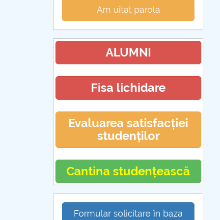
Am uitat parola
ALUMNI
Fisa lichidare
Evaluarea satisfacției
studenților
Cantina studențească
Formular solicitare în baza