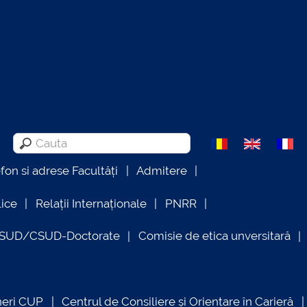
efon si adrese Facultăți
Admitere
lice
Relații Internaționale
PNRR
OSUD/CSUD-Doctorate
Comisie de etica unversitară
neri CUP
Centrul de Consiliere și Orientare în Carieră