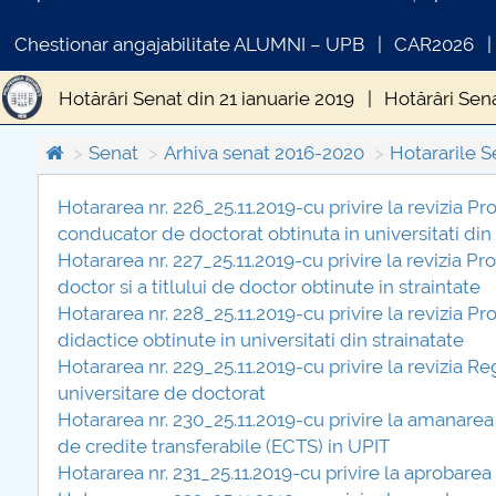
Chestionar angajabilitate ALUMNI – UPB
CAR2026
Hotărâri Senat din 21 ianuarie 2019
Hotărâri Sen
Hotărâri Senat din 28 iunie 2019
Hotărâri Senat 
Senat
Arhiva senat 2016-2020
Hotararile S
Hotărâri Senat din 25 noiembrie 2019
Hotărâri S
Hotararea nr. 226_25.11.2019-cu privire la revizia Pr
conducator de doctorat obtinuta in universitati din 
COMUNICAT DE PRESA
Hotărâri Senat din 15 februarie 2019
Hotărâri Se
Hotararea nr. 227_25.11.2019-cu privire la revizia P
PRIMSTUD 26.03.2026
doctor si a titlului de doctor obtinute in straintate
Hotărâri Senat din 27 mai 2019
Hotararea nr. 228_25.11.2019-cu privire la revizia P
didactice obtinute in universitati din strainatate
Hotararea nr. 229_25.11.2019-cu privire la revizia Re
universitare de doctorat
Hotararea nr. 230_25.11.2019-cu privire la amanare
de credite transferabile (ECTS) in UPIT
Hotararea nr. 231_25.11.2019-cu privire la aprobare