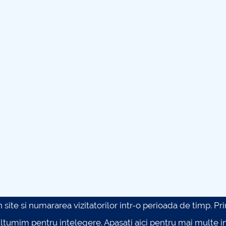
site si numararea vizitatorilor intr-o perioada de timp. Prin 
ultumim pentru intelegere.
Apasati aici pentru mai multe in