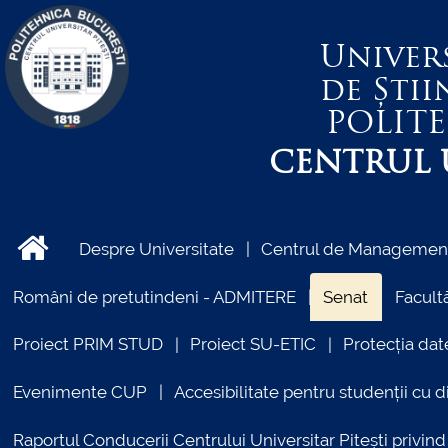
Univer
de Știi
POLIT
CENTRUL U
Despre Universitate
Centrul de Management 
Români de pretutindeni - ADMITERE
Senat
Facultă
Proiect PRIM STUD
Proiect SU-ETIC
Protecția dat
Evenimente CUP
Accesibilitate pentru studenții cu di
Raportul Conducerii Centrului Universitar Pitești priv