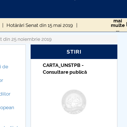
mai
Hotărâri Senat din 15 mai 2019
multe
...
Hotărâri Senat din 16 decembrie 2019
t din 25 noiembrie 2019
STIRI
rie 2019
Hotărâri Senat din 12 februarie 2019
PB -
Taxe de școlarizare
019
Hotărâri Senat din 15 aprilie 2019
i de
ublică
indexate – Centrul
Universitar Pitești
or
iilor
uropean