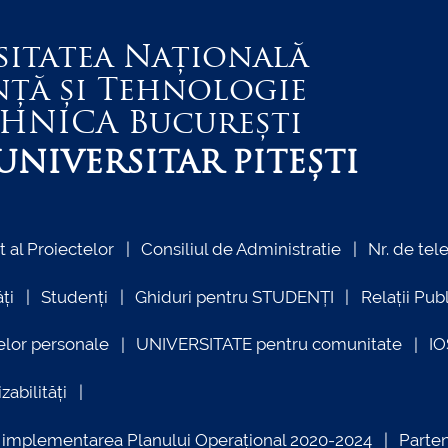
sitatea Națională
nță și Tehnologie
EHNICA
București
NIVERSITAR PITEȘTI
al Proiectelor
Consiliul de Administratie
Nr. de tel
ți
Studenți
Ghiduri pentru STUDENȚI
Relații Pub
elor personale
UNIVERSITATE pentru comunitate
I
zabilități
ind implementarea Planului Operațional 2020-2024
Parte