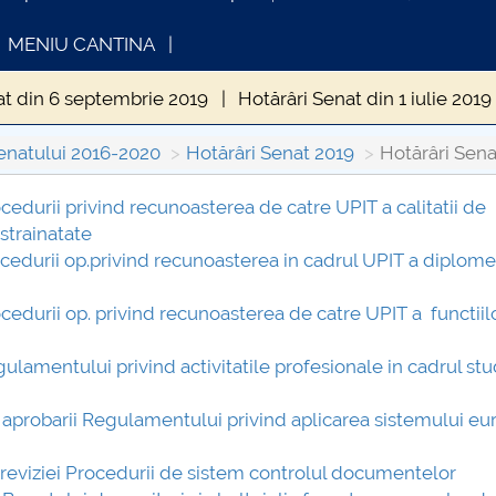
MENIU CANTINA
at din 6 septembrie 2019
Hotărâri Senat din 1 iulie 2019
din 10 iunie 2019
Hotărâri Senat din 30 septembrie 2019
enatului 2016-2020
Hotărâri Senat 2019
Hotărâri Sena
enat din 28 octombrie 2019
Hotărâri Senat din 10 ianua
ocedurii privind recunoasterea de catre UPIT a calitatii de
strainatate
INFORMATII ACTE STUDII
CARTA_UNST
nat din 25 februarie 2019
Hotărâri Senat din 25 martie 2
rocedurii op.privind recunoasterea in cadrul UPIT a diplome
Consultare p
rocedurii op. privind recunoasterea de catre UPIT a functiil
gulamentului privind activitatile profesionale in cadrul stud
a aprobarii Regulamentului privind aplicarea sistemului e
a reviziei Procedurii de sistem controlul documentelor