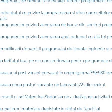
 Bugetului de venituri si cheltuieli aferent programelor de
mai multe informatii...
Consultare p
UNSTPB Avân
 referatului cu privire la programarea si efectuarea zilelor
prevederile L
2020
Învățământulu
 propunerilor privind acordarea de burse din venituri propri
în spiritul tra
decizionale ș
 propunerilor privind acordarea unei reduceri cu 120 lei pe
responsabi...
a modificarii denumirii programului de licenta Inginerie 
ma
rea tarifului brut pe ora conventionala pentru programele 
rmarea unui post vacant prevazut în organigrama FSESSP de
marea a doua posturi vacante de laborant I AS din cadrul
 cererii d-nei Valentina Stefanica de a desfasura activitati
 unei erori materiale depistate în statul de functii al