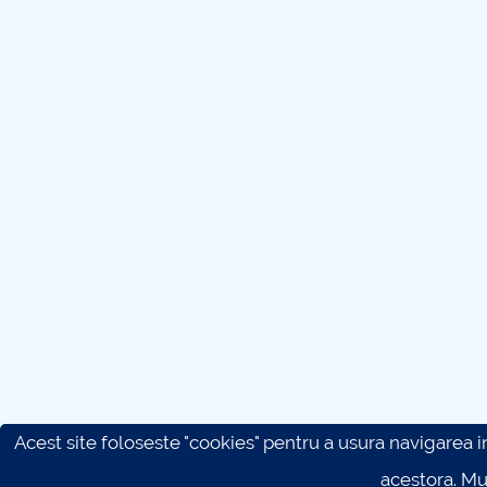
Acest site foloseste "cookies" pentru a usura navigarea in 
acestora. M