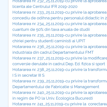
Hotararea nr. 232_25.11.2019-cu privire la aprobarea
COMUNICAT Eveniment de
licenta ale Centrului IFR 2019-2020
informare și promovare a
Hotararea nr. 233_25.11.2019-cu privire la aprobarea
ofertei educaționale
concediu de odihna pentru personalul didactic in 
universitare la Colegiul
Hotararea nr. 234_25.11.2019-cu privire la aprobarea
Teoretic „Ion Cantacuzino”
cuantum de 50% din taxa anuala de studii
Piteşti 26.03.2026
Hotararea nr. 235_25.11.2019-cu privire la aprobarea
COMUNICAT Eveniment de
chiriei pentru studenti caministi ai UPIT
informare �...
Hotararea nr. 236_25.11.2019-cu privire la aprobare
industriala din cadrul Departamentului FMT
mai multe informatii...
Hotararea nr. 237_25.11.2019-cu privire la modifica
conversie derulate in cadrul Dep. Ed. fizica si sport
Hotararea nr. 238_25.11.2019-cu privire la transfo
I S in secretar III S
Hotararea nr. 239_25.11.2019-cu privire la transfor
Departamentului de Fabricatie si Management
Hotararea nr. 240_25.11.2019-cu privire la aprobarea
in regim de PO la Univ. Ecologica Bucuresti
Hotararea nr. 241_25.11.2019-cu privire la corectarea