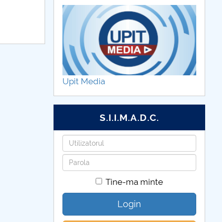
Upit Media
S.I.I.M.A.D.C.
Utilizatorul
Parola
Tine-ma minte
Login