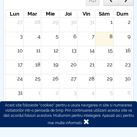
Azi
Lun
Mar
Mie
Joi
Vin
Sâm
Dum
27
28
29
30
31
1
2
3
4
5
6
7
8
9
10
11
12
13
14
15
16
17
18
19
20
21
22
23
24
25
26
27
28
29
30
31
1
2
3
4
5
6
Acest site foloseste "cookies" pentru a usura navigarea in site si numararea
vizitatorilor intr-o perioada de timp. Prin continuarea utilizarii acestui site va
dati acordul folosiri acestora. Multumim pentru intelegere.
Apasati aici pentru
mai multe informatii.