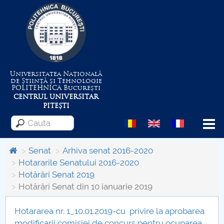
Universitatea Națională
de Știință și Tehnologie
POLITEHNICA
București
CENTRUL UNIVERSITAR
PITEȘTI
Menu
Senat
Arhiva senat 2016-2020
Hotararile Senatului 2016-2020
Hotărâri Senat 2019
Despre Universitate
Hotărâri Senat din 10 ianuarie 2019
Centrul de Management al Proiectelor
Hotararea nr. 1_10.01.2019-cu privire la aprobarea
modificarii comisiei de concurs pentru ocuparea