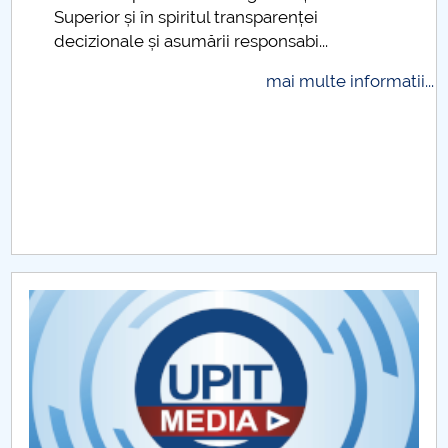
Superior și în spiritul transparenței
Raportul Conducerii Centrului Universitar Pitești
decizionale și asumării responsabi...
privind implementarea Planului Operațional 2020-
2024
mai multe informatii...
Parteneri CUP
Centrul de Consiliere și Orientare în Carieră
Chestionar angajabilitate ALUMNI – UPB
CAR2026
MENIU CANTINA
Hotărâri Senat din 21 ianuarie 2019
Hotărâri Senat din 6 septembrie 2019