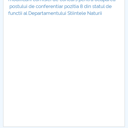
Consiliul de Administratie
postului de conferentiar pozitia 8 din statul de
functii al Departamentului Stiintele Naturii
Nr. de telefon si adrese Facultăți
Admitere
Români de pretutindeni - ADMITERE
Senat
Facultăți
Studenți
Ghiduri pentru STUDENȚI
Relații Publice
Relații Internaționale