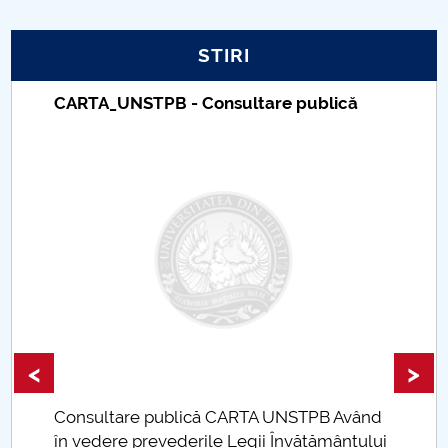
PNRR
STIRI
Proiect PRIM STUD
CARTA_UNSTPB - Consultare publică
Proiect SU-ETIC
Protecția datelor personale
UNIVERSITATE pentru comunitate
IOSUD/CSUD-Doctorate
Comisie de etica unversitară
<
>
Evenimente CUP
Consultare publică CARTA UNSTPB Având
Accesibilitate pentru studenții cu dizabilități
.
în vedere prevederile Legii Învățământului