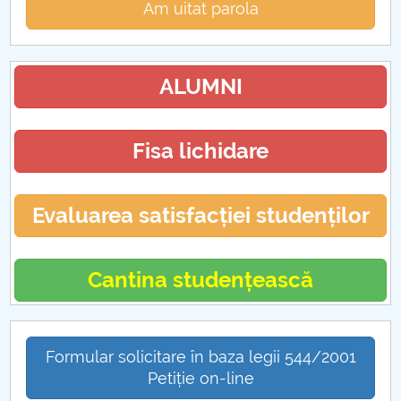
Am uitat parola
ALUMNI
Fisa lichidare
Evaluarea satisfacției studenților
Cantina studențească
Formular solicitare în baza legii 544/2001
Petiție on-line