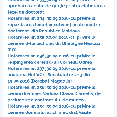
aprobarea anului de graţie pentru elaborarea
Hotărâri Senat 4 februarie 2016
tezei de doctorat
Hotararea nr. 234_30.09.2016-cu privire la
Hotărâri Senat 12 februarie 2016
repartizarea locurilor subvenţionate pentru
doctoranzi din Republica Moldova
Hotărâri Senat 4 martie 2016
Hotararea nr. 235_30.09.2016-cu privire la
cererea d-lui lect.univ.dr. Gheorghe Neacsu
Hotărâri Senat 21 martie 2016
(PO)
Hotararea nr. 236_30.09.2016-cu privire la
Hotărâri Senat 11 aprilie 2016
respingerea cererii d-lui Corneliu Udrea
Hotararea nr. 237_30.09.2016-cu privire la
Hotărâri Senat 18 aprilie 2016
anularea Hotărârii Senatului nr. 213 din
19.09.2016 (Dorobat Magdalin)
Hotărâri Senat din 23 mai 2016
Hotararea nr. 238_30.09.2016-cu privire la
cererii doamnei Vaduva Clavac Camelia, de
Hotarari Senat din 21 iunie 2016
prelungire a contractului de munca
Hotararea nr. 239_30.09.2016-cu privire la
Hotărâri Senat din 29 iunie 2016
cererea domnului asist. univ. drd. Vasile