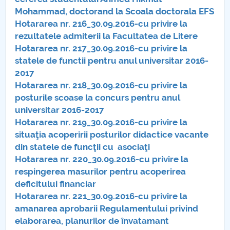
Consiliul de Administratie
Mohammad, doctorand la Scoala doctorala EFS
Hotararea nr. 216_30.09.2016-cu privire la
Nr. de telefon si adrese Facultăți
rezultatele admiterii la Facultatea de Litere
Hotararea nr. 217_30.09.2016-cu privire la
Admitere
statele de functii pentru anul universitar 2016-
2017
Români de pretutindeni - ADMITERE
Hotararea nr. 218_30.09.2016-cu privire la
posturile scoase la concurs pentru anul
Senat
universitar 2016-2017
Hotararea nr. 219_30.09.2016-cu privire la
Facultăți
situaţia acoperirii posturilor didactice vacante
din statele de funcţii cu asociaţi
Studenți
Hotararea nr. 220_30.09.2016-cu privire la
respingerea masurilor pentru acoperirea
Ghiduri pentru STUDENȚI
deficitului financiar
Hotararea nr. 221_30.09.2016-cu privire la
Relații Publice
amanarea aprobarii Regulamentului privind
elaborarea, planurilor de învatamant
Relații Internaționale