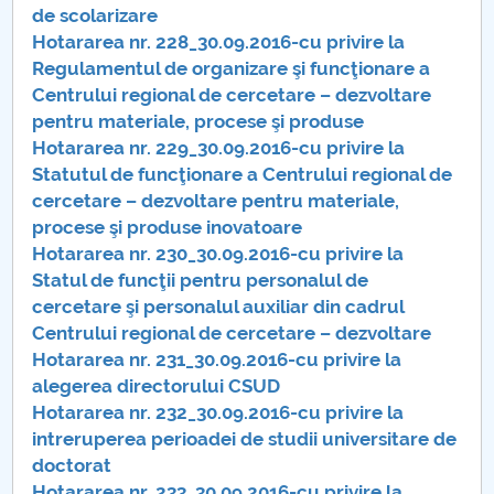
de scolarizare
Raportul Conducerii Centrului Universitar Pitești
Hotararea nr. 228_30.09.2016-cu privire la
privind implementarea Planului Operațional 2020-
Regulamentul de organizare şi funcţionare a
2024
Centrului regional de cercetare – dezvoltare
pentru materiale, procese şi produse
Parteneri CUP
Hotararea nr. 229_30.09.2016-cu privire la
Statutul de funcţionare a Centrului regional de
Centrul de Consiliere și Orientare în Carieră
cercetare – dezvoltare pentru materiale,
procese şi produse inovatoare
Chestionar angajabilitate ALUMNI – UPB
Hotararea nr. 230_30.09.2016-cu privire la
Statul de funcţii pentru personalul de
CAR2026
cercetare şi personalul auxiliar din cadrul
Centrului regional de cercetare – dezvoltare
MENIU CANTINA
Hotararea nr. 231_30.09.2016-cu privire la
alegerea directorului CSUD
Hotărâri Senat 25 ianuarie 2016
Hotararea nr. 232_30.09.2016-cu privire la
intreruperea perioadei de studii universitare de
Hotarari Senat din 19 decembrie 2016
doctorat
Hotararea nr. 233_30.09.2016-cu privire la