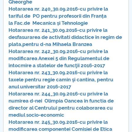
Gheorghe
Hotărâri Senat din 25 iulie 2016
Hotararea nr. 240_30.09.2016-cu privire la
tariful de PO pentru profesorii din Franța
Hotărârile Senatului 12 septembrie 2016
la Fac.de Mecanica și Tehnologie
Hotararea nr. 241_30.09.2016-cu privire la
Hotărâri Senat din 14 septembrie 2016
desfasurarea de activitati didactice în regim de
plata,pentru d-na Mihaela Branzea
Hotărâri Senat din 19 septembrie 2016
Hotararea nr. 242_30.09.2016-cu privire la
modificarea Anexei 5 din Regulamentul de
Hotarari Senat din 30 sept.embrie 2016
întocmire a statelor de funcţii 2016-2017
Hotararea nr. 243_30.09.2016-cu privire la
Hotarari din 7 octombrie 2016
taxele pentru regie camin şi cantina, pentru
anul universitar 2016-2017
Hotarari Senat din 17 octombrie 2016
Hotararea nr. 244_30.09.2016-cu privire la
numirea d-nei Olimpia Oancea în functia de
Hotărâri Senat din 24 octombrie 2016
director al Centrului pentru colaborarea cu
mediul socio-economic
Hotărâri Senat din 31 octombrie 2016
Hotararea nr. 245_30.09.2016-cu privire la
modificarea componentei Comisiei de Etica