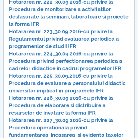
H
otararea nr. 222_30.09.2016-cu privire la
Procedura de monitorizare a activitatilor
PNRR
desfasurate la seminarii, laboratoare si proiecte
la forma IFR
Proiect PRIM STUD
Hotararea nr. 223_30.09.2016-cu privire la
Regulamentul privind evaluarea periodica a
Proiect SU-ETIC
programenlor de studii IFR
Hotararea nr. 224_30.09.2016-cu privire la
Protecția datelor personale
Procedura privind perfectionarea periodica a
cadrelor didactice in cadrul programelor IFR
UNIVERSITATE pentru comunitate
Hotararea nr. 225_30.09.2016-cu privire la
Procedura de evaluare a personalului didactic
IOSUD/CSUD-Doctorate
universitar implicat în programele IFR
Hotararea nr. 226_30.09.2016-cu privire la
Comisie de etica unversitară
Procedura de elaborare si distribuire a
resurselor de invatare la forma IFR
Evenimente CUP
Hotararea nr. 227_30.09.2016-cu privire la
Procedura operatională privind
Accesibilitate pentru studenții cu dizabilități
fundamentarea, incasarea si evidenta taxelor