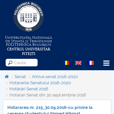
Universitatea Națională
de Știință și Tehnologie
POLITEHNICA
București
CENTRUL UNIVERSITAR
PITEȘTI
Menu
Senat
Arhiva senat 2016-2020
Hotararile Senatului 2016-2020
Hotărâri Senat 2016
Despre Universitate
Hotarari Senat din 30 sept.embrie 2016
Centrul de Management al Proiectelor
Hotararea nr. 215_30.09.2016-cu privire la
cererea studentului Ahmed Hikmat