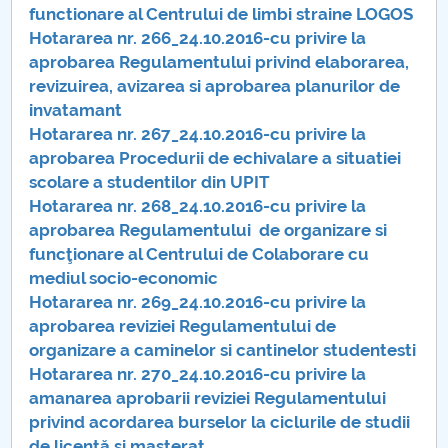
functionare al Centrului de limbi straine LOGOS
Raportul Conducerii Centrului Universitar Pitești
Hotararea nr. 266_24.10.2016-cu privire la
privind implementarea Planului Operațional 2020-
aprobarea Regulamentului privind elaborarea,
2024
revizuirea, avizarea si aprobarea planurilor de
invatamant
Parteneri CUP
Hotararea nr. 267_24.10.2016-cu privire la
aprobarea Procedurii de echivalare a situatiei
Centrul de Consiliere și Orientare în Carieră
scolare a studentilor din UPIT
Hotararea nr. 268_24.10.2016-cu privire la
Chestionar angajabilitate ALUMNI – UPB
aprobarea Regulamentului de organizare si
funcţionare al Centrului de Colaborare cu
CAR2026
mediul socio-economic
Hotararea nr. 269_24.10.2016-cu privire la
MENIU CANTINA
aprobarea reviziei Regulamentului de
organizare a caminelor si cantinelor studentesti
Hotărâri Senat 25 ianuarie 2016
Hotararea nr. 270_24.10.2016-cu privire la
amanarea aprobarii reviziei Regulamentului
Hotarari Senat din 19 decembrie 2016
privind acordarea burselor la ciclurile de studii
de licenţă şi masterat