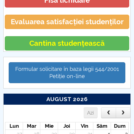
Fisa lichidare
Evaluarea satisfacției studenților
Cantina studențească
Formular solicitare în baza legii 544/2001
Petiție on-line
AUGUST 2026
Azi
Lun
Mar
Mie
Joi
Vin
Sâm
Dum