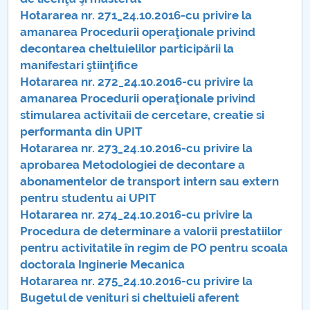
Hotararea nr. 271_24.10.2016-cu privire la
Hotărâri Senat 4 februarie 2016
amanarea Procedurii operaţionale privind
decontarea cheltuielilor participării la
Hotărâri Senat 12 februarie 2016
manifestari ştiinţifice
Hotararea nr. 272_24.10.2016-cu privire la
Hotărâri Senat 4 martie 2016
amanarea Procedurii operaţionale privind
stimularea activitaii de cercetare, creatie si
Hotărâri Senat 21 martie 2016
performanta din UPIT
Hotararea nr. 273_24.10.2016-cu privire la
Hotărâri Senat 11 aprilie 2016
aprobarea Metodologiei de decontare a
abonamentelor de transport intern sau extern
Hotărâri Senat 18 aprilie 2016
pentru studentu ai UPIT
Hotararea nr. 274_24.10.2016-cu privire la
Hotărâri Senat din 23 mai 2016
Procedura de determinare a valorii prestatiilor
pentru activitatile în regim de PO pentru scoala
Hotarari Senat din 21 iunie 2016
doctorala Inginerie Mecanica
Hotararea nr. 275_24.10.2016-cu privire la
Hotărâri Senat din 29 iunie 2016
Bugetul de venituri si cheltuieli aferent