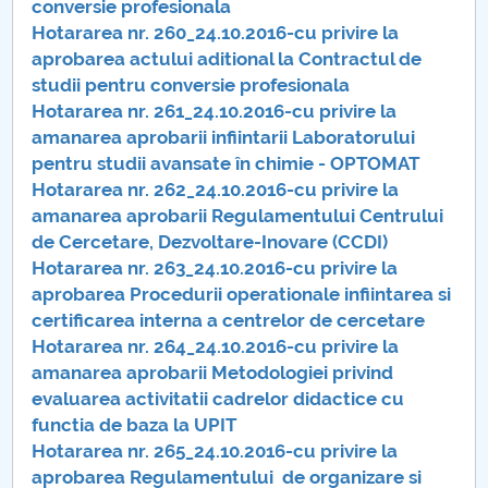
conversie profesionala
Hotararea nr. 260_24.10.2016-cu privire la
PNRR
aprobarea actului aditional la Contractul de
studii pentru conversie profesionala
Proiect PRIM STUD
Hotararea nr. 261_24.10.2016-cu privire la
amanarea aprobarii infiintarii Laboratorului
Proiect SU-ETIC
pentru studii avansate în chimie - OPTOMAT
Hotararea nr. 262_24.10.2016-cu privire la
Protecția datelor personale
amanarea aprobarii Regulamentului Centrului
de Cercetare, Dezvoltare-Inovare (CCDI)
UNIVERSITATE pentru comunitate
Hotararea nr. 263_24.10.2016-cu privire la
aprobarea Procedurii operationale infiintarea si
IOSUD/CSUD-Doctorate
certificarea interna a centrelor de cercetare
Hotararea nr. 264_24.10.2016-cu privire la
Comisie de etica unversitară
amanarea aprobarii Metodologiei privind
evaluarea activitatii cadrelor didactice cu
Evenimente CUP
functia de baza la UPIT
Hotararea nr. 265_24.10.2016-cu privire la
Accesibilitate pentru studenții cu dizabilități
aprobarea Regulamentului de organizare si