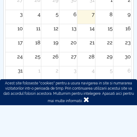
27
28
29
30
31
1
2
3
4
5
6
7
8
9
10
11
12
13
14
15
16
17
18
19
20
21
22
23
24
25
26
27
28
29
30
31
1
2
3
4
5
6
Acest site foloseste "cookies" pentru a usura navigarea in site si numararea
vizitatorilor intr-o perioada de timp. Prin continuarea utilizarii acestui site va
dati acordul folosiri acestora. Multumim pentru intelegere.
Apasati aici pentru
mai multe informatii.
© 2016 - 2026 POLITEHNICA București - Centrul