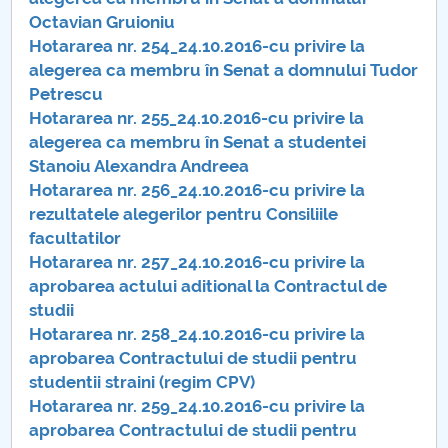
Consiliul de Administratie
Octavian Gruioniu
Hotararea nr. 254_24.10.2016-cu privire la
Nr. de telefon si adrese Facultăți
alegerea ca membru în Senat a domnului Tudor
Petrescu
Admitere
Hotararea nr. 255_24.10.2016-cu privire la
alegerea ca membru în Senat a studentei
Români de pretutindeni - ADMITERE
Stanoiu Alexandra Andreea
Hotararea nr. 256_24.10.2016-cu privire la
Senat
rezultatele alegerilor pentru Consiliile
facultatilor
Facultăți
Hotararea nr. 257_24.10.2016-cu privire la
aprobarea actului aditional la Contractul de
Studenți
studii
Hotararea nr. 258_24.10.2016-cu privire la
Ghiduri pentru STUDENȚI
aprobarea Contractului de studii pentru
studentii straini (regim CPV)
Relații Publice
Hotararea nr. 259_24.10.2016-cu privire la
aprobarea Contractului de studii pentru
Relații Internaționale