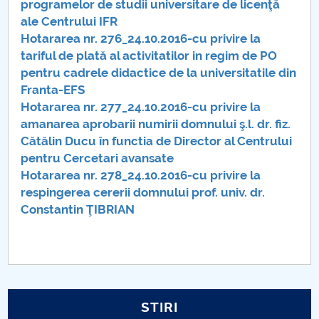
programelor de studii universitare de licenţă
Hotărâri Senat din 25 iulie 2016
ale Centrului IFR
Hotararea nr. 276_24.10.2016-cu privire la
Hotărârile Senatului 12 septembrie 2016
tariful de plată al activitatilor in regim de PO
pentru cadrele didactice de la universitatile din
Hotărâri Senat din 14 septembrie 2016
Franta-EFS
Hotararea nr. 277_24.10.2016-cu privire la
Hotărâri Senat din 19 septembrie 2016
amanarea aprobarii numirii domnului ş.l. dr. fiz.
Cătălin Ducu în functia de Director al Centrului
Hotarari Senat din 30 sept.embrie 2016
pentru Cercetari avansate
Hotararea nr. 278_24.10.2016-cu privire la
Hotarari din 7 octombrie 2016
respingerea cererii domnului prof. univ. dr.
Constantin ŢIBRIAN
Hotarari Senat din 17 octombrie 2016
Hotărâri Senat din 24 octombrie 2016
Hotărâri Senat din 31 octombrie 2016
STIRI