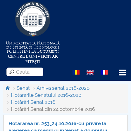
Universitatea Națională
de Știință și Tehnologie
POLITEHNICA
București
CENTRUL UNIVERSITAR
PITEȘTI
Menu
Senat
Arhiva senat 2016-2020
Hotararile Senatului 2016-2020
Hotărâri Senat 2016
Despre Universitate
Hotărâri Senat din 24 octombrie 2016
Centrul de Management al Proiectelor
Hotararea nr. 253_24.10.2016-cu privire la
alegerea ca membru în Senat a domnului