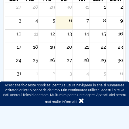
27
28
29
30
31
1
2
3
4
5
6
7
8
9
10
11
12
13
14
15
16
17
18
19
20
21
22
23
24
25
26
27
28
29
30
31
1
2
3
4
5
6
Acest site foloseste "cookies" pentru a usura navigarea in site si numararea
vizitatorilor intr-o perioada de timp. Prin continuarea utilizarii acestui site va
dati acordul folosiri acestora. Multumim pentru intelegere.
Apasati aici pentru
mai multe informatii.