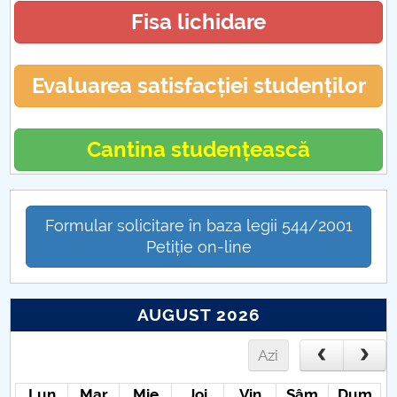
Fisa lichidare
Evaluarea satisfacției studenților
Cantina studențească
Formular solicitare în baza legii 544/2001
Petiție on-line
AUGUST 2026
Azi
Lun
Mar
Mie
Joi
Vin
Sâm
Dum