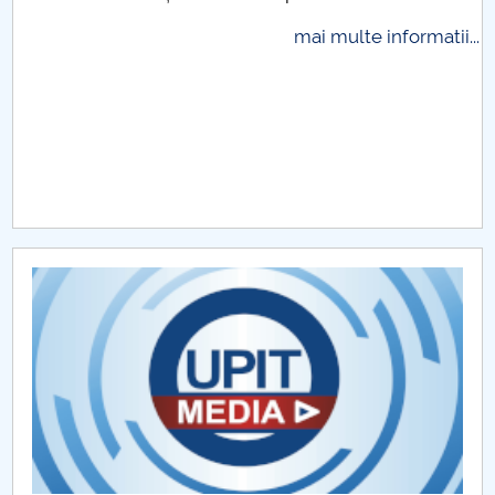
Raportul Conducerii Centrului Universitar Pitești
mai multe informatii...
privind implementarea Planului Operațional 2020-
2024
Parteneri CUP
Centrul de Consiliere și Orientare în Carieră
Chestionar angajabilitate ALUMNI – UPB
CAR2026
MENIU CANTINA
Taxe 2024-2025
Taxe 2025-2026