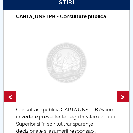
STIRI
PNRR
CARTA_UNSTPB - Consultare publică
Proiect PRIM STUD
Proiect SU-ETIC
Protecția datelor personale
UNIVERSITATE pentru comunitate
IOSUD/CSUD-Doctorate
<
>
Comisie de etica unversitară
Consultare publică CARTA UNSTPB Având
Evenimente CUP
.
în vedere prevederile Legii Învățământului
Superior și în spiritul transparenței
Accesibilitate pentru studenții cu dizabilități
decizionale și asumării responsabi...