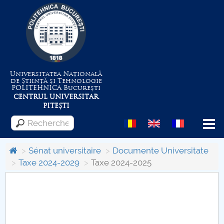
Universitatea Națională
de Știință și Tehnologie
POLITEHNICA
București
CENTRUL UNIVERSITAR
PITEȘTI
Menu
Sénat universitaire
Documente Universitate
Taxe 2024-2029
Taxe 2024-2025
Despre Universitate
Centrul de Management al Proiectelor