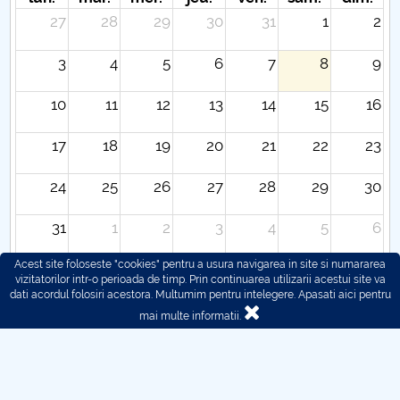
27
28
29
30
31
1
2
3
4
5
6
7
8
9
10
11
12
13
14
15
16
17
18
19
20
21
22
23
24
25
26
27
28
29
30
31
1
2
3
4
5
6
Acest site foloseste "cookies" pentru a usura navigarea in site si numararea
vizitatorilor intr-o perioada de timp. Prin continuarea utilizarii acestui site va
dati acordul folosiri acestora. Multumim pentru intelegere.
Apasati aici pentru
mai multe informatii.