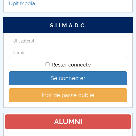
Upit Media
Taxe 2026-2027
S.I.I.M.A.D.C.
Identifiant
Mot
de
Rester connecté
passe
Se connecter
Mot de passe oublié
ALUMNI