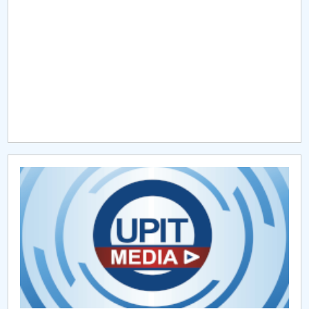
Raportul Conducerii Centrului Universitar Pitești
privind implementarea Planului Operațional 2020-
2024
Parteneri CUP
Centrul de Consiliere și Orientare în Carieră
Chestionar angajabilitate ALUMNI – UPB
CAR2026
MENIU CANTINA
Taxe 2024-2025
Taxe 2025-2026