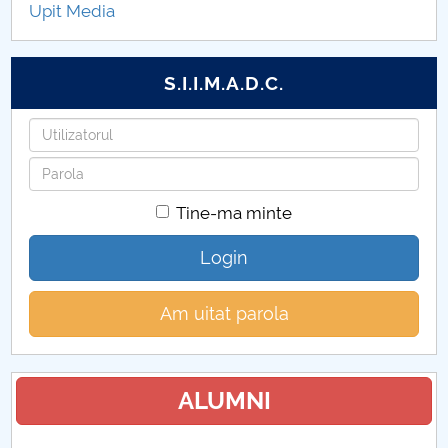
Upit Media
Instrucțiuni 2026
S.I.I.M.A.D.C.
Utilizatorul
Parola
Tine-ma minte
Login
Am uitat parola
ALUMNI