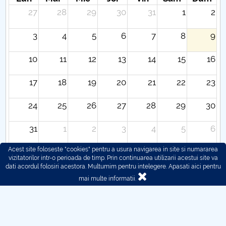
27
28
29
30
31
1
2
3
4
5
6
7
8
9
10
11
12
13
14
15
16
17
18
19
20
21
22
23
24
25
26
27
28
29
30
31
1
2
3
4
5
6
Acest site foloseste "cookies" pentru a usura navigarea in site si numararea
vizitatorilor intr-o perioada de timp. Prin continuarea utilizarii acestui site va
dati acordul folosiri acestora. Multumim pentru intelegere.
Apasati aici pentru
mai multe informatii.