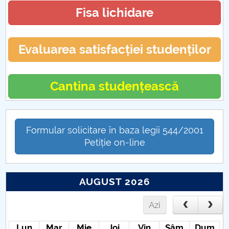
Fisa lichidare
Evaluarea satisfacției studenților
Cantina studențească
Formular solicitare în baza legii 544/2001
Petiție on-line
AUGUST 2026
Azi
Lun
Mar
Mie
Joi
Vin
Sâm
Dum