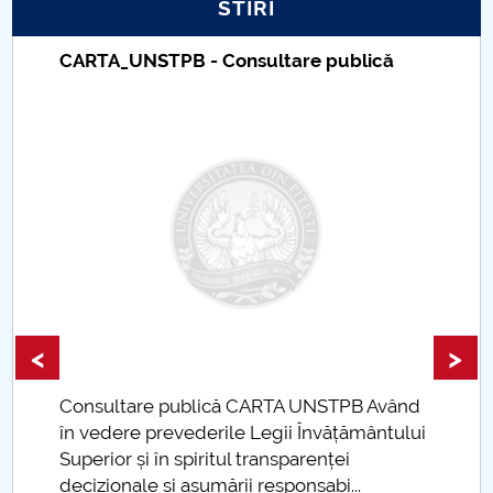
STIRI
PNRR
CARTA_UNSTPB - Consultare publică
Proiect PRIM STUD
Proiect SU-ETIC
Protecția datelor personale
UNIVERSITATE pentru comunitate
IOSUD/CSUD-Doctorate
<
>
Comisie de etica unversitară
Consultare publică CARTA UNSTPB Având
Evenimente CUP
.
în vedere prevederile Legii Învățământului
Superior și în spiritul transparenței
Accesibilitate pentru studenții cu dizabilități
decizionale și asumării responsabi...