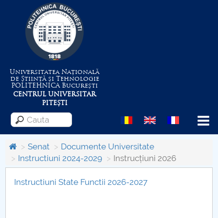
Universitatea Națională
de Știință și Tehnologie
POLITEHNICA
București
CENTRUL UNIVERSITAR
PITEȘTI
Menu
Senat
Documente Universitate
Instructiuni 2024-2029
Instrucțiuni 2026
Despre Universitate
Instructiuni State Functii 2026-2027
Centrul de Management al Proiectelor