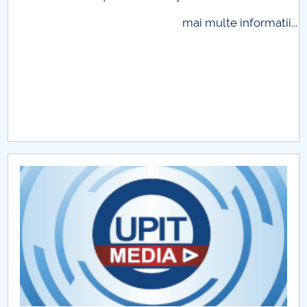
Raportul Conducerii Centrului Universitar Pitești
mai multe informatii...
privind implementarea Planului Operațional 2020-
2024
Parteneri CUP
Centrul de Consiliere și Orientare în Carieră
Chestionar angajabilitate ALUMNI – UPB
CAR2026
MENIU CANTINA
Instructiuni 2024
Instructiuni 2025