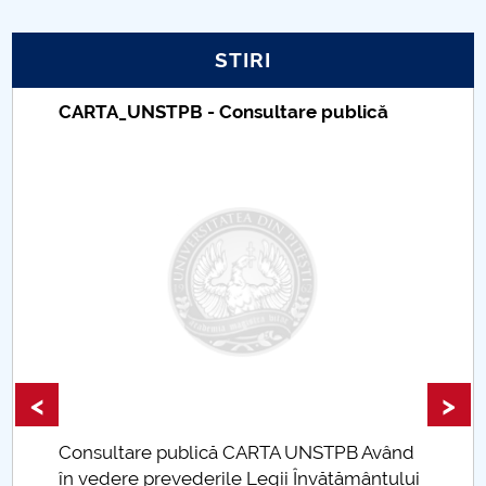
PNRR
STIRI
Proiect PRIM STUD
 publică
Taxe de școlarizare indexate – 
Universitar Pitești
Proiect SU-ETIC
Protecția datelor personale
UNIVERSITATE pentru comunitate
IOSUD/CSUD-Doctorate
Comisie de etica unversitară
<
>
Evenimente CUP
NSTPB Având
Accesibilitate pentru studenții cu dizabilități
vățământului
Taxe de școlarizare indexate Tax