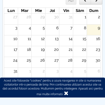
Azi
Hotărâri Senat din 14 noiembrie 2014
Lun
Mar
Mie
Joi
Vin
Sâm
Dum
Hotarari Senat 28 noiembrie 2016
27
28
29
30
31
1
2
3
4
5
6
7
8
9
10
11
12
13
14
15
16
17
18
19
20
21
22
23
24
25
26
27
28
29
30
31
1
2
3
4
5
6
Acest site foloseste "cookies" pentru a usura navigarea in site si numararea
vizitatorilor intr-o perioada de timp. Prin continuarea utilizarii acestui site va
dati acordul folosiri acestora. Multumim pentru intelegere.
Apasati aici pentru
mai multe informatii.