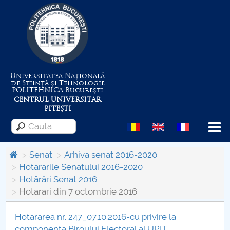
Universitatea Națională
de Știință și Tehnologie
POLITEHNICA
București
CENTRUL UNIVERSITAR
PITEȘTI
Menu
Senat
Arhiva senat 2016-2020
Hotararile Senatului 2016-2020
Hotărâri Senat 2016
Despre Universitate
Hotarari din 7 octombrie 2016
Centrul de Management al Proiectelor
Hotararea nr. 247_07.10.2016-cu privire la
componenta Biroului Electoral al UPIT