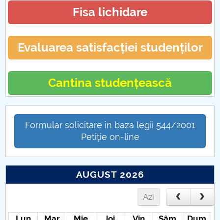
Fisa lichidare
Evaluarea satisfacției studenților
Cantina studențească
Formular solicitare în baza legii 544/2001
Petiție on-line
AUGUST 2026
Azi
Lun
Mar
Mie
Joi
Vin
Sâm
Dum