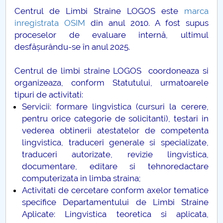
Centrul de Limbi Straine LOGOS este
marca
PNRR
inregistrata OSIM
din anul 2010. A fost supus
proceselor de evaluare internă, ultimul
Proiect PRIM STUD
desfășurându-se în anul 2025.
Proiect SU-ETIC
Centrul de limbi straine LOGOS coordoneaza si
organizeaza, conform Statutului, urmatoarele
Protecția datelor personale
tipuri de activitati:
Servicii: formare lingvistica (cursuri la cerere,
UNIVERSITATE pentru comunitate
pentru orice categorie de solicitanti), testari in
vederea obtinerii atestatelor de competenta
IOSUD/CSUD-Doctorate
lingvistica, traduceri generale si specializate,
traduceri autorizate, revizie lingvistica,
Comisie de etica unversitară
documentare, editare si tehnoredactare
computerizata in limba straina;
Evenimente CUP
Activitati de cercetare conform axelor tematice
specifice Departamentului de Limbi Straine
Aplicate: Lingvistica teoretica si aplicata,
Accesibilitate pentru studenții cu dizabilități