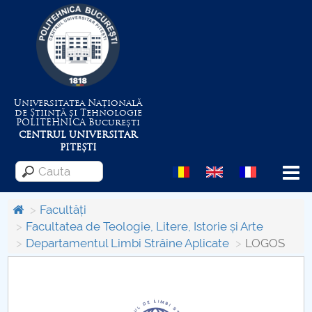
Universitatea Națională
de Știință și Tehnologie
POLITEHNICA
București
CENTRUL UNIVERSITAR
PITEȘTI
Menu
Facultăți
Facultatea de Teologie, Litere, Istorie și Arte
Departamentul Limbi Străine Aplicate
LOGOS
Despre Universitate
Centrul de Management al Proiectelor