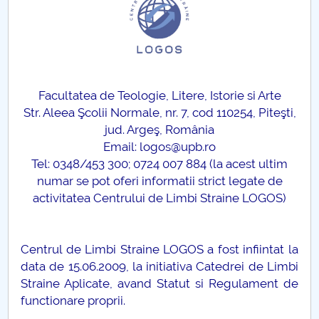
Consiliul de Administratie
Nr. de telefon si adrese Facultăți
Admitere
Facultatea de Teologie, Litere, Istorie si Arte
Români de pretutindeni - ADMITERE
Str. Aleea Şcolii Normale, nr. 7, cod 110254, Piteşti,
jud. Argeş, România
Senat
Email:
l
ogos@upb.ro
Tel: 0348/453 300; 0724 007 884 (la acest ultim
Facultăți
numar se pot oferi informatii strict legate de
activitatea Centrului de Limbi Straine LOGOS)
Studenți
Ghiduri pentru STUDENȚI
Centrul de Limbi Straine LOGOS a fost infiintat la
data de 15.06.2009, la initiativa Catedrei de Limbi
Relații Publice
Straine Aplicate, avand Statut si Regulament de
functionare proprii.
Relații Internaționale