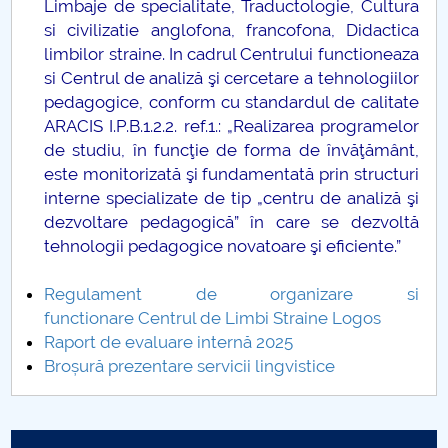
Limbaje de specialitate, Traductologie, Cultura
si civilizatie anglofona, francofona, Didactica
Raportul Conducerii Centrului Universitar Pitești
limbilor straine. In cadrul Centrului functioneaza
privind implementarea Planului Operațional 2020-
si Centrul de analiză şi cercetare a tehnologiilor
2024
pedagogice, conform cu standardul de calitate
ARACIS I.P.B.1.2.2. ref.1.: „Realizarea programelor
Parteneri CUP
de studiu, în funcţie de forma de învăţământ,
este monitorizată şi fundamentată prin structuri
Centrul de Consiliere și Orientare în Carieră
interne specializate de tip „centru de analiză şi
dezvoltare pedagogică” în care se dezvoltă
Chestionar angajabilitate ALUMNI – UPB
tehnologii pedagogice novatoare şi eficiente.”
CAR2026
Regulament de organizare si
functionare Centrul de Limbi Straine Logos
MENIU CANTINA
Raport de evaluare internă 2025
Broșură prezentare servicii lingvistice
Membrii LOGOS
Cercetare