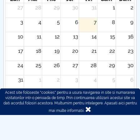
27
28
29
30
31
1
2
3
4
5
6
7
8
9
10
11
12
13
14
15
16
17
18
19
20
21
22
23
24
25
26
27
28
29
30
31
1
2
3
4
5
6
Acest site foloseste "cookies" pentru a usura navigarea in site si numararea
vizitatorilor intr-o perioada de timp. Prin continuarea utilizarii acestui site va
dati acordul folosiri acestora. Multumim pentru intelegere.
Apasati aici pentru
mai multe informatii.