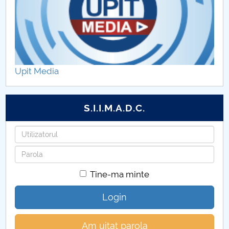
Alumni
Program consultații
Planificarea sesiunilor de examinare
Upit Media
Sesiuni de comunicări științifice studențești
S.I.I.M.A.D.C.
Burse
Utilizatorul
Mobilități ERASMUS +
Parola
Tabere
Tine-ma minte
Taxe
Login
Regulamente, metodologii, proceduri
Am uitat parola