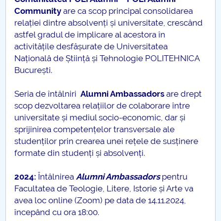
Consiliul de Administratie
Community
are ca scop principal consolidarea
relației dintre absolvenți și universitate, crescând
Nr. de telefon si adrese Facultăți
astfel gradul de implicare al acestora în
activitățile desfășurate de Universitatea
Admitere
Națională de Știință și Tehnologie POLITEHNICA
București.
Români de pretutindeni - ADMITERE
Seria de întâlniri
Alumni Ambassadors
are drept
Senat
scop dezvoltarea relațiilor de colaborare între
universitate și mediul socio-economic, dar și
Facultăți
sprijinirea competențelor transversale ale
studenților prin crearea unei rețele de susținere
Studenți
formate din studenți și absolvenți.
Ghiduri pentru STUDENȚI
2024:
Întâlnirea
Alumni Ambassadors
pentru
Facultatea de Teologie, Litere, Istorie și Arte va
Relații Publice
avea loc online (Zoom) pe data de 14.11.2024,
începând cu ora 18:00.
Relații Internaționale