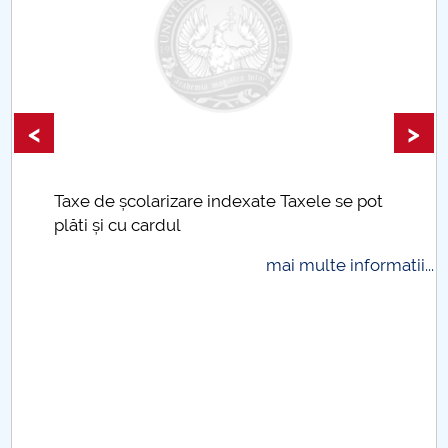
Raportul Conducerii Centrului Universitar Pitești
privind implementarea Planului Operațional 2020-
2024
Parteneri CUP
<
>
Centrul de Consiliere și Orientare în Carieră
Taxe de școlarizare indexate Taxele se pot
plăti și cu cardul
Chestionar angajabilitate ALUMNI – UPB
mai multe informatii...
CAR2026
.
MENIU CANTINA