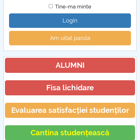
Tine-ma minte
Login
Am uitat parola
ALUMNI
Fisa lichidare
Evaluarea satisfacției studenților
Cantina studențească