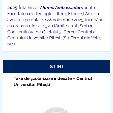
2025:
Întâlnirea
Alumni Ambassadors
pentru
PNRR
Facultatea de Teologie, Litere, Istorie și Arte va
avea loc pe data de
28 noiembrie 2025, începând
Proiect PRIM STUD
cu ora 11:00, în sala 3.40 (Amfiteatrul „Șerban
Constantin Valeca”), etajul 3, Corpul Central al
Proiect SU-ETIC
Centrului Universitar Pitești (Str. Targul din Vale,
nr.1).
Protecția datelor personale
UNIVERSITATE pentru comunitate
STIRI
IOSUD/CSUD-Doctorate
Taxe de școlarizare indexate – Centrul
Comisie de etica unversitară
Universitar Pitești
Evenimente CUP
Accesibilitate pentru studenții cu dizabilități