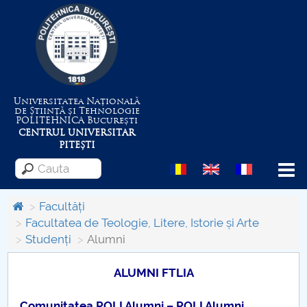
Universitatea Națională
de Știință și Tehnologie
POLITEHNICA
București
CENTRUL UNIVERSITAR
PITEȘTI
Menu
Facultăți
Facultatea de Teologie, Litere, Istorie și Arte
Studenți
Alumni
Despre Universitate
ALUMNI FTLIA
Centrul de Management al Proiectelor
Comunitatea POLI Alumni – POLI Alumni