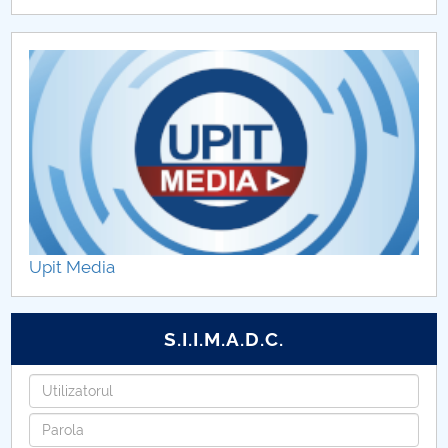
Upit Media
S.I.I.M.A.D.C.
Utilizatorul
Parola